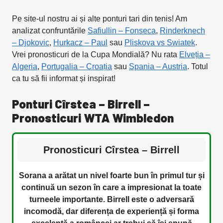
Pe site-ul nostru ai și alte ponturi tari din tenis! Am
analizat confruntările
Safiullin – Fonseca
,
Rinderknech
– Djokovic
,
Hurkacz – Paul
sau
Pliskova vs Swiatek
.
Vrei pronosticuri de la Cupa Mondială? Nu rata
Elveția –
Algeria
,
Portugalia – Croația
sau
Spania – Austria
. Totul
ca tu să fii informat și inspirat!
Ponturi Cîrstea – Birrell –
Pronosticuri WTA Wimbledon
Pronosticuri Cîrstea – Birrell
Sorana a arătat un nivel foarte bun în primul tur și
continuă un sezon în care a impresionat la toate
turneele importante. Birrell este o adversară
incomodă, dar diferența de experiență și forma