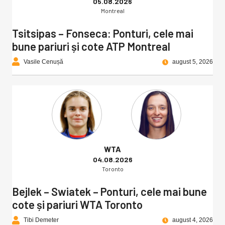
05.08.2026
Montreal
Tsitsipas – Fonseca: Ponturi, cele mai
bune pariuri și cote ATP Montreal
Vasile Cenușă
august 5, 2026
WTA
04.08.2026
Toronto
Bejlek – Swiatek – Ponturi, cele mai bune
cote și pariuri WTA Toronto
Tibi Demeter
august 4, 2026