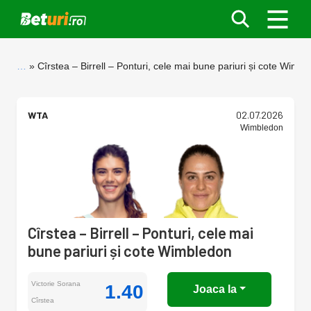
…
Cîrstea – Birrell – Ponturi, cele mai bune pariuri și cote Wimb
WTA
02.07.2026
Wimbledon
Cîrstea – Birrell – Ponturi, cele mai
bune pariuri și cote Wimbledon
Victorie Sorana
1.40
Joaca la
Cîrstea