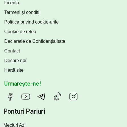
Licența
Termeni și condiții
Politica privind cookie-urile
Cookie de rețea
Declarație de Confidențialitate
Contact
Despre noi
Hartă site
Urmărește-ne!
Ponturi Pariuri
Meciuri Azi