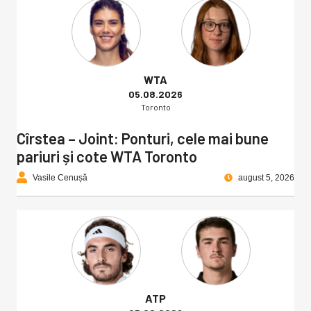
WTA
05.08.2026
Toronto
Cîrstea – Joint: Ponturi, cele mai bune
pariuri și cote WTA Toronto
Vasile Cenușă
august 5, 2026
ATP