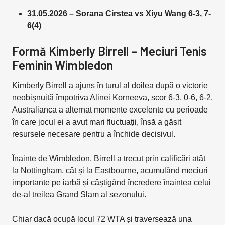
31.05.2026 – Sorana Cirstea vs Xiyu Wang 6-3, 7-
6(4)
Formă Kimberly Birrell – Meciuri Tenis
Feminin Wimbledon
Kimberly Birrell a ajuns în turul al doilea după o victorie
neobișnuită împotriva Alinei Korneeva, scor 6-3, 0-6, 6-2.
Australianca a alternat momente excelente cu perioade
în care jocul ei a avut mari fluctuații, însă a găsit
resursele necesare pentru a închide decisivul.
Înainte de Wimbledon, Birrell a trecut prin calificări atât
la Nottingham, cât și la Eastbourne, acumulând meciuri
importante pe iarbă și câștigând încredere înaintea celui
de-al treilea Grand Slam al sezonului.
Chiar dacă ocupă locul 72 WTA și traversează una