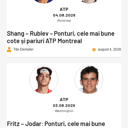
ATP
04.08.2026
Montreal
Shang – Rublev – Ponturi, cele mai bune
cote și pariuri ATP Montreal
Tibi Demeter
august 4, 2026
ATP
03.08.2026
Washington
Fritz – Jodar: Ponturi, cele mai bune