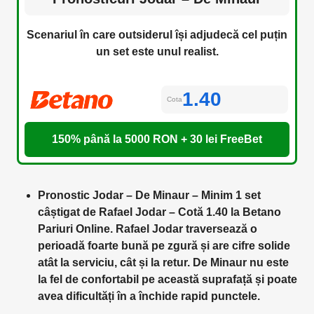
Scenariul în care outsiderul își adjudecă cel puțin
un set este unul realist.
1.40
Cota
150% până la 5000 RON + 30 lei FreeBet
Pronostic Jodar – De Minaur – Minim 1 set
câștigat de Rafael Jodar – Cotă 1.40 la Betano
Pariuri Online. Rafael Jodar traversează o
perioadă foarte bună pe zgură și are cifre solide
atât la serviciu, cât și la retur. De Minaur nu este
la fel de confortabil pe această suprafață și poate
avea dificultăți în a închide rapid punctele.