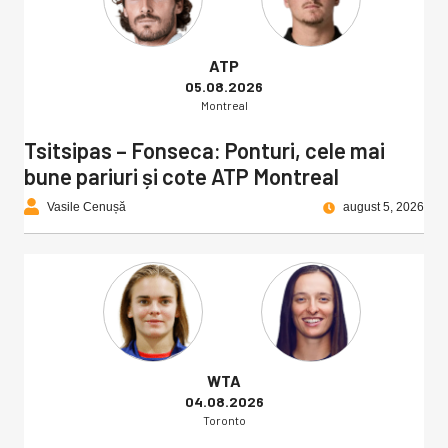
ATP
05.08.2026
Montreal
Tsitsipas – Fonseca: Ponturi, cele mai
bune pariuri și cote ATP Montreal
Vasile Cenușă
august 5, 2026
WTA
04.08.2026
Toronto