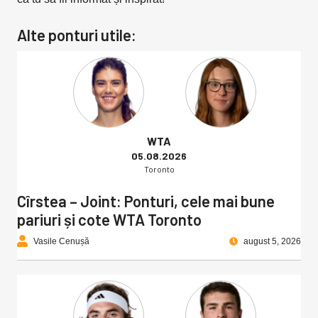
Alte ponturi utile:
WTA
05.08.2026
Toronto
Cîrstea – Joint: Ponturi, cele mai bune
pariuri și cote WTA Toronto
Vasile Cenușă
august 5, 2026