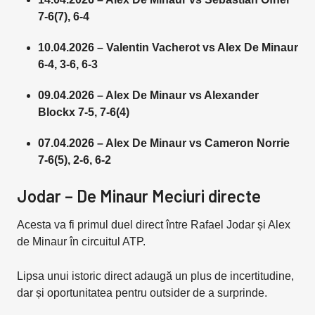
7-6(7), 6-4
10.04.2026 – Valentin Vacherot vs Alex De Minaur
6-4, 3-6, 6-3
09.04.2026 – Alex De Minaur vs Alexander
Blockx 7-5, 7-6(4)
07.04.2026 – Alex De Minaur vs Cameron Norrie
7-6(5), 2-6, 6-2
Jodar – De Minaur Meciuri directe
Acesta va fi primul duel direct între Rafael Jodar și Alex
de Minaur în circuitul ATP.
Lipsa unui istoric direct adaugă un plus de incertitudine,
dar și oportunitatea pentru outsider de a surprinde.