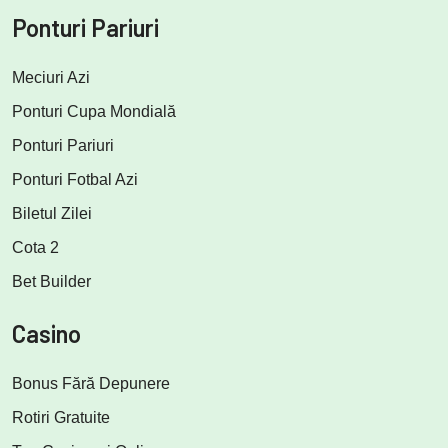
Ponturi Pariuri
Meciuri Azi
Ponturi Cupa Mondială
Ponturi Pariuri
Ponturi Fotbal Azi
Biletul Zilei
Cota 2
Bet Builder
Casino
Bonus Fără Depunere
Rotiri Gratuite