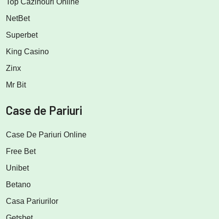
Top Cazinouri Online
NetBet
Superbet
King Casino
Zinx
Mr Bit
Case de Pariuri
Case De Pariuri Online
Free Bet
Unibet
Betano
Casa Pariurilor
Getsbet