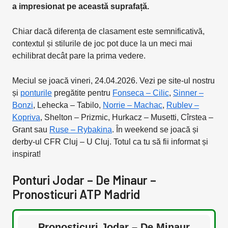
a impresionat pe această suprafață.
Chiar dacă diferența de clasament este semnificativă,
contextul și stilurile de joc pot duce la un meci mai
echilibrat decât pare la prima vedere.
Meciul se joacă vineri, 24.04.2026. Vezi pe site-ul nostru
și
ponturile
pregătite pentru
Fonseca – Cilic
,
Sinner –
Bonzi
, Lehecka – Tabilo,
Norrie – Machac
,
Rublev –
Kopriva
, Shelton – Prizmic, Hurkacz – Musetti, Cîrstea –
Grant sau
Ruse – Rybakina
. În weekend se joacă și
derby-ul CFR Cluj – U Cluj. Totul ca tu să fii informat și
inspirat!
Ponturi Jodar – De Minaur –
Pronosticuri ATP Madrid
Pronosticuri Jodar – De Minaur