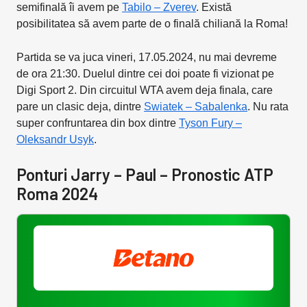
semifinală îi avem pe
Tabilo – Zverev
. Există
posibilitatea să avem parte de o finală chiliană la Roma!
Partida se va juca vineri, 17.05.2024, nu mai devreme
de ora 21:30. Duelul dintre cei doi poate fi vizionat pe
Digi Sport 2. Din circuitul WTA avem deja finala, care
pare un clasic deja, dintre
Swiatek – Sabalenka
. Nu rata
super confruntarea din box dintre
Tyson Fury –
Oleksandr Usyk
.
Ponturi Jarry – Paul – Pronostic ATP
Roma 2024