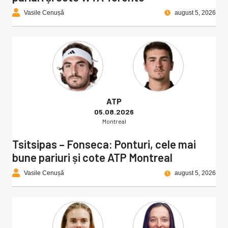
Vasile Cenușă
august 5, 2026
ATP
05.08.2026
Montreal
Tsitsipas – Fonseca: Ponturi, cele mai
bune pariuri și cote ATP Montreal
Vasile Cenușă
august 5, 2026