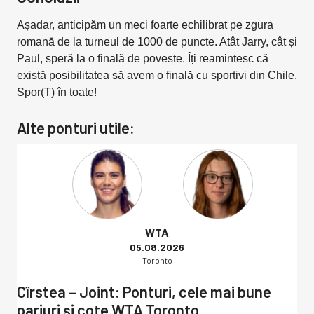
Așadar, anticipăm un meci foarte echilibrat pe zgura
romană de la turneul de 1000 de puncte. Atât Jarry, cât și
Paul, speră la o finală de poveste. Îți reamintesc că
există posibilitatea să avem o finală cu sportivi din Chile.
Spor(T) în toate!
Alte ponturi utile:
WTA
05.08.2026
Toronto
Cîrstea – Joint: Ponturi, cele mai bune
pariuri și cote WTA Toronto