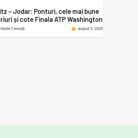
itz – Jodar: Ponturi, cele mai bune
riuri și cote Finala ATP Washington
Vasile Cenușă
august 3, 2026