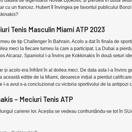
colo dădea de legendarul Novak Djokovic și pierdea în două seturi
ar cu un francez. Hubert îl învingea pe favoritul publicului Bonzi 
kkinakis?
iuri Tenis Masculin Miami ATP 2023
urneu de tip Challenger în Bahrain. Acolo a dat în finala de sport
ilea meci la fiecare turneu la care a participat. La Dubai a pierdut 
los Alcaraz. Spaniolul l-a învins pe Kokkinakis în două seturi ide
 și acolo era înfrânt în al doilea meci. De data asta l-a învins ge
 această ediție de la Miami, deoarece inițial a pierdut calificarea
 l-a avut s-a concluzionat cu victoria sportivului de la antipozi c
akis – Meciuri Tenis ATP
lungul carierei lor. Aceștia se vedeau confruntându-se tot în SUA 