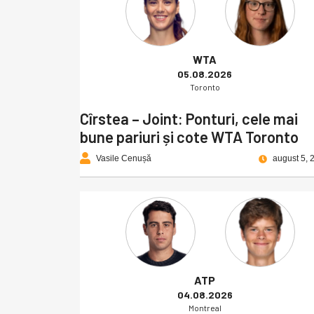
WTA
05.08.2026
Toronto
Cîrstea – Joint: Ponturi, cele mai
bune pariuri și cote WTA Toronto
Vasile Cenușă
august 5, 
ATP
04.08.2026
Montreal