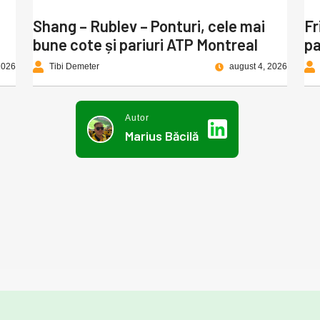
Shang – Rublev – Ponturi, cele mai
Fr
bune cote și pariuri ATP Montreal
pa
2026
Tibi Demeter
august 4, 2026
Autor
Marius Băcilă