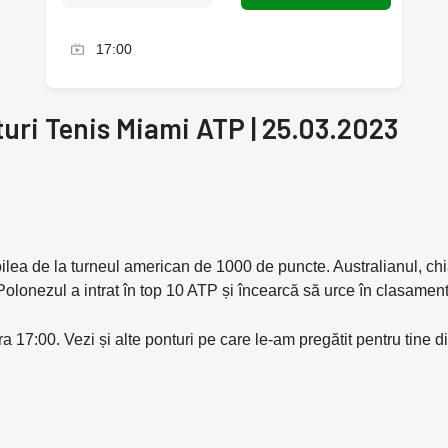
17:00
turi Tenis Miami ATP | 25.03.2023
ilea de la turneul american de 1000 de puncte. Australianul, chia
 Polonezul a intrat în top 10 ATP și încearcă să urce în clasament
 17:00. Vezi și alte ponturi pe care le-am pregătit pentru tine di