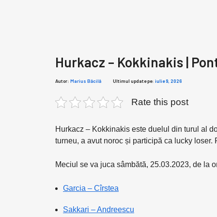
Hurkacz – Kokkinakis | Pon
Autor:
Marius Băcilă
Ultimul update pe:
iulie 9, 2026
Rate this post
Hurkacz – Kokkinakis este duelul din turul al do
turneu, a avut noroc și participă ca lucky loser.
Meciul se va juca sâmbătă, 25.03.2023, de la ora
Garcia – Cîrstea
Sakkari – Andreescu