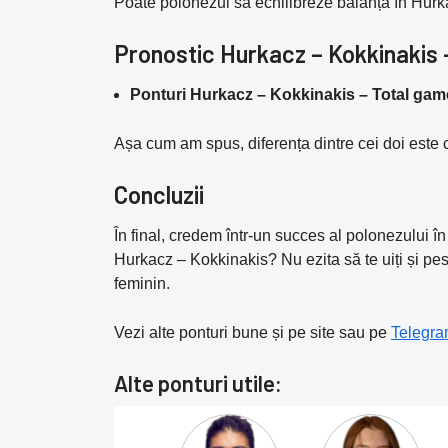
Poate polonezul să echilibreze balanța în Hur
Pronostic Hurkacz – Kokkinakis 
Ponturi Hurkacz – Kokkinakis – Total game
Așa cum am spus, diferența dintre cei doi este 
Concluzii
În final, credem într-un succes al polonezului 
Hurkacz – Kokkinakis? Nu ezita să te uiți și pe
feminin.
Vezi alte ponturi bune și pe site sau pe
Telegra
Alte ponturi utile: