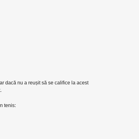
r dacă nu a reușit să se califice la acest
.
n tenis: