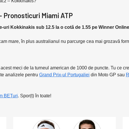
kacz – Kokkinakis?
– Pronosticuri Miami ATP
-uri Kokkinakis sub 12.5 la o cotă de 1.55 pe Winner Online
cam mare, în plus australianul nu parcurge cea mai grozavă form
în acest meci de la turneul american de 1000 de puncte. Tu ce cre
ste analizele pentru
Grand Prix-ul Portugaliei
din Moto GP sau
R
m BETuri
. Spor(t) în toate!