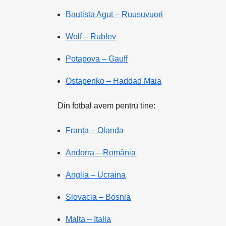
Bautista Agut – Ruusuvuori
Wolf – Rublev
Potapova – Gauff
Ostapenko – Haddad Maia
Din fotbal avem pentru tine:
Franța – Olanda
Andorra – România
Anglia – Ucraina
Slovacia – Bosnia
Malta – Italia