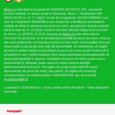
Beturi.ro
este deținut și operat de OGOOGA SERVICES SRL, persoană
juridică română, cu sediul social în București, Sector 1, Bulevardul ION
MIHALACHE nr. 15-17, etaj 8, număr de înregistrare J2016011888403, cod
unic de înregistrare 36506980 și are dreptul de a desfășura activitatea în
calitate de afiliat în domeniul jocurilor de noroc, acordat prin licența valabilă
până la data de 31.10.2026, conform Deciziei Oficiului Național al Jocurilor
de Noroc, nr.1879/20.10.2016. Accesul pe
Beturi.ro
este strict interzis
minorilor! Pe acest site nu se desfășoară activități de jocuri de noroc, însă pe
site-urile partenerilor promovați se joacă cu bani reali, vă încurajăm să jucați
responsabil și să pariați doar atât cât vă permiteți. De asemenea, vă rugăm
să aveți în vedere faptul că activitatea de jocuri de noroc poate fi interzisă în
jurisdicția în care sunteți localizat, fiind responsabilitatea dumneavoastră să
respectați legislația în vigoare. Activitatea de jocuri de noroc poate cauza
dependență și, totodată, poate avea un impact asupra situației
dumneavoastră financiare. Vă rugăm să jucați responsabil! În cazul
dependenței de jocuri de noroc sau pariuri, vă rugăm să contactați
Jocresponsabil, la numărul gratuit +0800 800 099, sau să accesați
jocresponsabil.ro
.
Copyright © 2026 Beturi.ro - jocuri casino online România - Toate drepturile
rezervate.