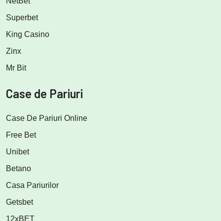
NetBet
Superbet
King Casino
Zinx
Mr Bit
Case de Pariuri
Case De Pariuri Online
Free Bet
Unibet
Betano
Casa Pariurilor
Getsbet
12xBET