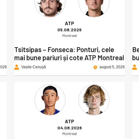
ATP
05.08.2026
Montreal
Tsitsipas – Fonseca: Ponturi, cele
Be
mai bune pariuri și cote ATP Montreal
bu
2026
Vasile Cenușă
august 5, 2026
ATP
04.08.2026
Montreal