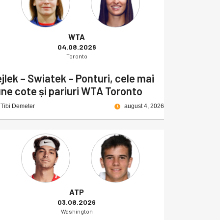
WTA
04.08.2026
Toronto
jlek – Swiatek – Ponturi, cele mai
ne cote și pariuri WTA Toronto
Tibi Demeter
august 4, 2026
ATP
03.08.2026
Washington