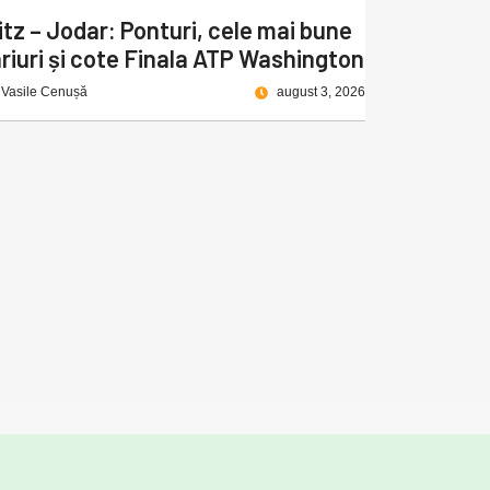
itz – Jodar: Ponturi, cele mai bune
riuri și cote Finala ATP Washington
Vasile Cenușă
august 3, 2026