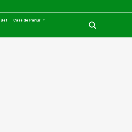
 Bet
Case de Pariuri