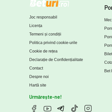
Pon
Joc responsabil
Meci
Licența
Pon
Termeni și condiții
Pont
Politica privind cookie-urile
Pont
Cookie de rețea
Bilet
Declarație de Confidențialitate
Cot
Contact
Bet 
Despre noi
Hartă site
Urmărește-ne!