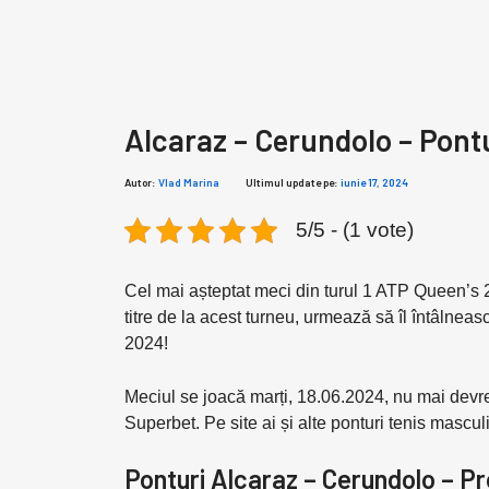
Alcaraz – Cerundolo – Pont
Autor:
Vlad Marina
Ultimul update pe:
iunie 17, 2024
5/5 - (1 vote)
Cel mai așteptat meci din turul 1 ATP Queen’s 
titre de la acest turneu, urmează să îl întâln
2024!
Meciul se joacă marți, 18.06.2024, nu mai devr
Superbet. Pe site ai și alte ponturi tenis mascul
Ponturi Alcaraz – Cerundolo – P