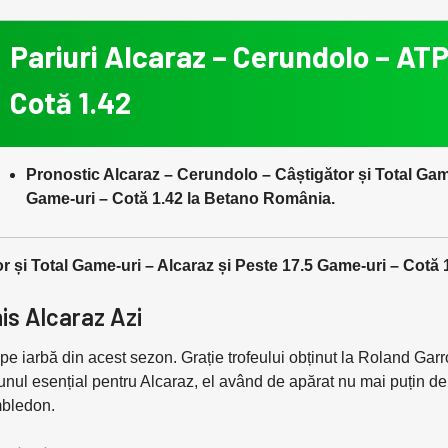
Pariuri Alcaraz – Cerundolo – AT
Cotă 1.42
Pronostic Alcaraz – Cerundolo – Câștigător și Total Game
Game-uri – Cotă 1.42 la Betano România.
r și Total Game-uri – Alcaraz și Peste 17.5 Game-uri – Cotă
is Alcaraz Azi
pe iarbă din acest sezon. Grație trofeului obținut la Roland Garro
unul esențial pentru Alcaraz, el având de apărat nu mai puțin d
imbledon.