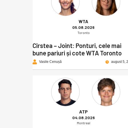
WTA
05.08.2026
Toronto
Cîrstea – Joint: Ponturi, cele mai
bune pariuri și cote WTA Toronto
Vasile Cenușă
august 5, 
ATP
04.08.2026
Montreal