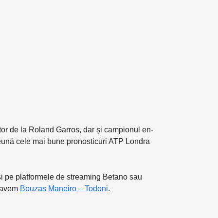
tor de la Roland Garros, dar și campionul en-
preună cele mai bune pronosticuri ATP Londra
 și pe platformele de streaming Betano sau
e avem
Bouzas Maneiro – Todoni
.