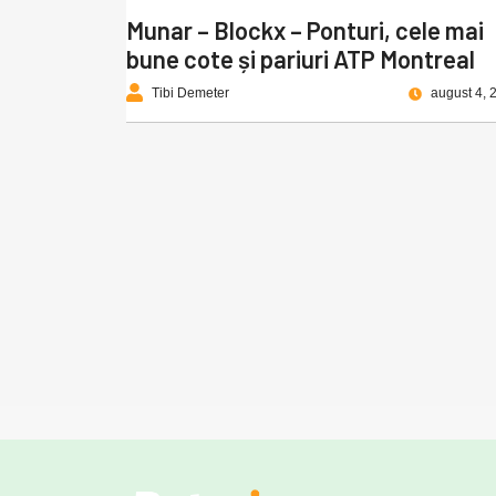
Munar – Blockx – Ponturi, cele mai
bune cote și pariuri ATP Montreal
Tibi Demeter
august 4, 