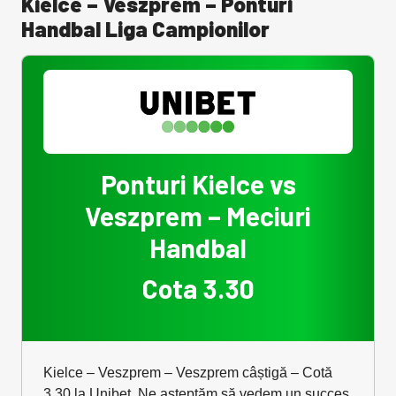
Kielce – Veszprem – Ponturi
Handbal Liga Campionilor
Ponturi Kielce vs
Veszprem – Meciuri
Handbal
Cota 3.30
Kielce – Veszprem – Veszprem câștigă – Cotă
3.30 la Unibet. Ne așteptăm să vedem un succes