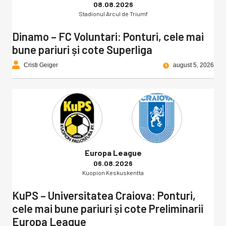
08.08.2026
Stadionul Arcul de Triumf
Dinamo – FC Voluntari: Ponturi, cele mai
bune pariuri și cote Superliga
Cristi Geiger
august 5, 2026
Europa League
06.08.2026
Kuopion Keskuskentta
KuPS – Universitatea Craiova: Ponturi,
cele mai bune pariuri și cote Preliminarii
Europa League