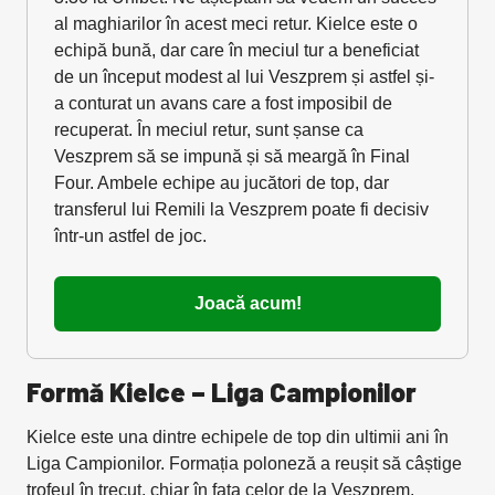
al maghiarilor în acest meci retur. Kielce este o
echipă bună, dar care în meciul tur a beneficiat
de un început modest al lui Veszprem și astfel și-
a conturat un avans care a fost imposibil de
recuperat. În meciul retur, sunt șanse ca
Veszprem să se impună și să meargă în Final
Four. Ambele echipe au jucători de top, dar
transferul lui Remili la Veszprem poate fi decisiv
într-un astfel de joc.
Joacă acum!
Formă Kielce – Liga Campionilor
Kielce este una dintre echipele de top din ultimii ani în
Liga Campionilor. Formația poloneză a reușit să câștige
trofeul în trecut, chiar în fața celor de la Veszprem.