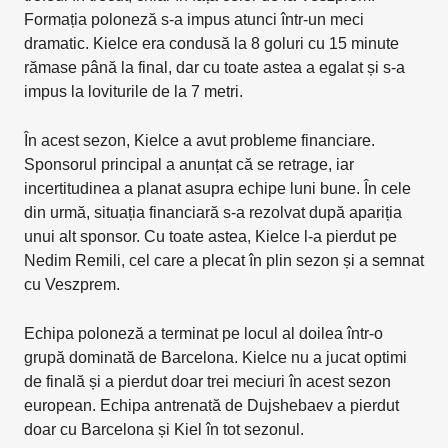
Formația poloneză s-a impus atunci într-un meci
dramatic. Kielce era condusă la 8 goluri cu 15 minute
rămase până la final, dar cu toate astea a egalat și s-a
impus la loviturile de la 7 metri.
În acest sezon, Kielce a avut probleme financiare.
Sponsorul principal a anunțat că se retrage, iar
incertitudinea a planat asupra echipe luni bune. În cele
din urmă, situația financiară s-a rezolvat după apariția
unui alt sponsor. Cu toate astea, Kielce l-a pierdut pe
Nedim Remili, cel care a plecat în plin sezon și a semnat
cu Veszprem.
Echipa poloneză a terminat pe locul al doilea într-o
grupă dominată de Barcelona. Kielce nu a jucat optimi
de finală și a pierdut doar trei meciuri în acest sezon
european. Echipa antrenată de Dujshebaev a pierdut
doar cu Barcelona și Kiel în tot sezonul.