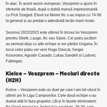
în atac. În acest sezon european, Veszprem a ajuns în
sferturile de finală, după o dublă manșă impresionantă
cu Pick Szeged. Elevii lui Momir Ilic s-au impus cu 74-56
la general și au predat o adevărată lecție marii rivale.
Sezonul 2022/2023 este ultimul în tricoul lui Veszprem
prentru Strelk, Lauge, Ilic sau Sipos. Cei patru jucători
au semnat deja cu alte echipe și vor părăsi Ungaria. În
locul celor patru vor veni Hugo Descat, Sergei
Kosorotov, Agustin Casado, Lukas Sandell și Ludovic
Fabregas.
Kielce – Veszprem – Meciuri directe
(H2H)
Kielce – Veszprem este un duel pe care l-am tot văzut în
ultimii ani în Liga Campionilor. Cele două echipe s-au
duelat atât în faza grupelor, cât și în fazele eliminatorii.
Pe lângă meciul tur, încheiat la egalitate, 29-29, cele