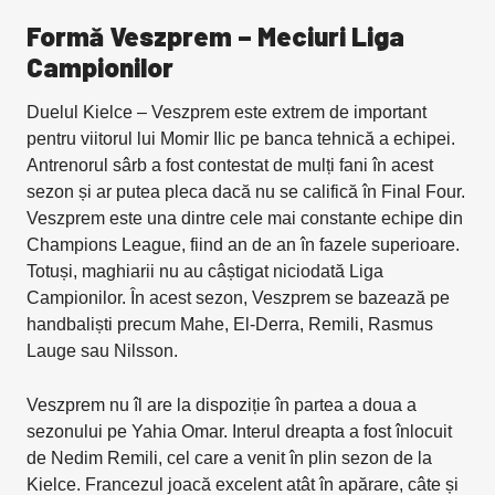
Formă Veszprem – Meciuri Liga
Campionilor
Duelul Kielce – Veszprem este extrem de important
pentru viitorul lui Momir Ilic pe banca tehnică a echipei.
Antrenorul sârb a fost contestat de mulți fani în acest
sezon și ar putea pleca dacă nu se califică în Final Four.
Veszprem este una dintre cele mai constante echipe din
Champions League, fiind an de an în fazele superioare.
Totuși, maghiarii nu au câștigat niciodată Liga
Campionilor. În acest sezon, Veszprem se bazează pe
handbaliști precum Mahe, El-Derra, Remili, Rasmus
Lauge sau Nilsson.
Veszprem nu îl are la dispoziție în partea a doua a
sezonului pe Yahia Omar. Interul dreapta a fost înlocuit
de Nedim Remili, cel care a venit în plin sezon de la
Kielce. Francezul joacă excelent atât în apărare, câte și