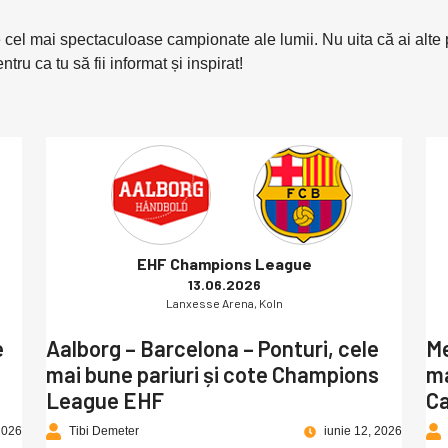
cel mai spectaculoase campionate ale lumii. Nu uita că ai alte p
entru ca tu să fii informat și inspirat!
EHF Champions League
13.06.2026
Lanxesse Arena, Koln
e
Aalborg – Barcelona – Ponturi, cele
Me
mai bune pariuri și cote Champions
ma
League EHF
Ca
2026
Tibi Demeter
iunie 12, 2026