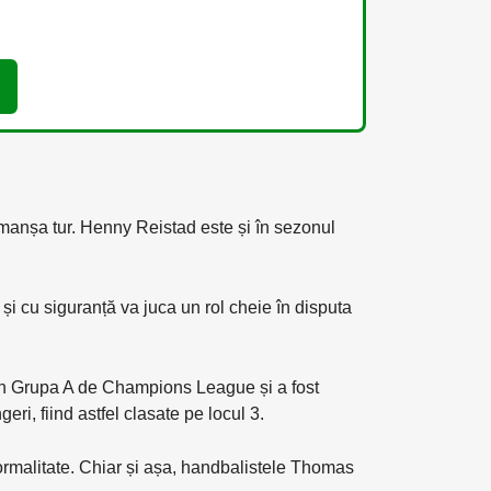
 manșa tur. Henny Reistad este și în sezonul
i cu siguranță va juca un rol cheie în disputa
 în Grupa A de Champions League și a fost
eri, fiind astfel clasate pe locul 3.
ormalitate. Chiar și așa, handbalistele Thomas