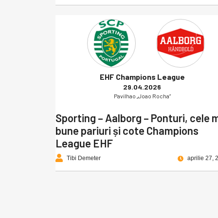
EHF Champions League
29.04.2026
Pavilhao „Joao Rocha”
Sporting – Aalborg – Ponturi, cele 
bune pariuri și cote Champions
League EHF
Tibi Demeter
aprilie 27, 