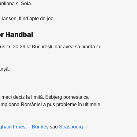
ubliana și Sola.
Hansen, fiind apte de joc.
or Handbal
pus cu 30-29 la București, dar avea să piardă cu
anșă.
eci deciz la limită. Esbjerg pornește ca
 Campioana României a pus probleme în ultimele
ngham Forest – Burnley
sau
Strasbourg –