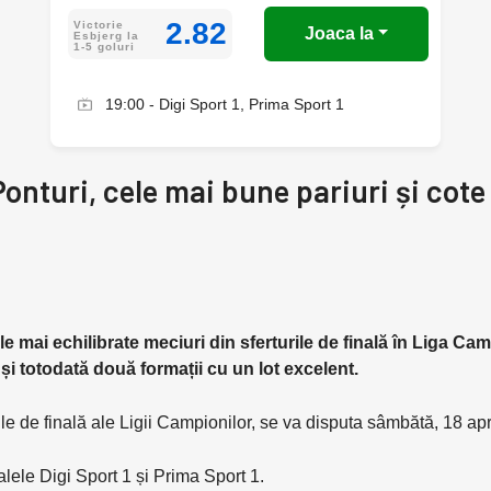
2.82
Victorie
Joaca la
Esbjerg la
1-5 goluri
19:00 - Digi Sport 1, Prima Sport 1
onturi, cele mai bune pariuri și cot
e mai echilibrate meciuri din sferturile de finală în Liga Ca
și totodată două formații cu un lot excelent.
e de finală ale Ligii Campionilor, se va disputa sâmbătă, 18 apri
lele Digi Sport 1 și Prima Sport 1.