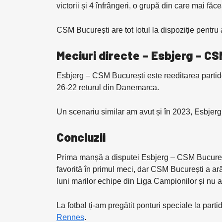
victorii și 4 înfrângeri, o grupă din care mai f
CSM București are tot lotul la dispoziție pent
Meciuri directe – Esbjerg – CS
Esbjerg – CSM București este reeditarea partide
26-22 returul din Danemarca.
Un scenariu similar am avut și în 2023, Esbjerg 
Concluzii
Prima manșă a disputei Esbjerg – CSM Bucureșt
favorită în primul meci, dar CSM București a a
luni marilor echipe din Liga Campionilor și nu ar 
La fotbal ți-am pregătit ponturi speciale la parti
Rennes
.