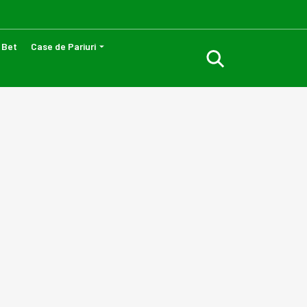
 Bet
Case de Pariuri