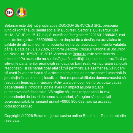
Beturi.ro
este deținut și operat de OGOOGA SERVICES SRL, persoană
juridică română, cu sediul social în București, Sector 1, Bulevardul ION
MIHALACHE nr. 15-17, etaj 8, număr de înregistrare J2016011888403, cod
unic de înregistrare 36506980 și are dreptul de a desfășura activitatea în
calitate de afiliat în domeniul jocurilor de noroc, acordat prin licența valabilă
până la data de 31.10.2026, conform Deciziei Oficiului Național al Jocurilor
de Noroc, nr.1879/20.10.2016. Accesul pe
Beturi.ro
este strict interzis
minorilor! Pe acest site nu se desfășoară activități de jocuri de noroc, însă pe
site-urile partenerilor promovați se joacă cu bani reali, vă încurajăm să jucați
responsabil și să pariați doar atât cât vă permiteți. De asemenea, vă rugăm
să aveți în vedere faptul că activitatea de jocuri de noroc poate fi interzisă în
jurisdicția în care sunteți localizat, fiind responsabilitatea dumneavoastră să
respectați legislația în vigoare. Activitatea de jocuri de noroc poate cauza
dependență și, totodată, poate avea un impact asupra situației
dumneavoastră financiare. Vă rugăm să jucați responsabil! În cazul
dependenței de jocuri de noroc sau pariuri, vă rugăm să contactați
Jocresponsabil, la numărul gratuit +0800 800 099, sau să accesați
jocresponsabil.ro
.
Copyright © 2026 Beturi.ro - jocuri casino online România - Toate drepturile
rezervate.