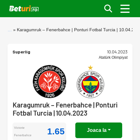
…
Karagumruk – Fenerbahce | Ponturi Fotbal Turcia | 10.04.202
Superlig
10.04.2023
Atatürk Olimpiyat
Karagumruk – Fenerbahce | Ponturi
Fotbal Turcia | 10.04.2023
Victorie
1.65
Joaca la
Fenerbahce