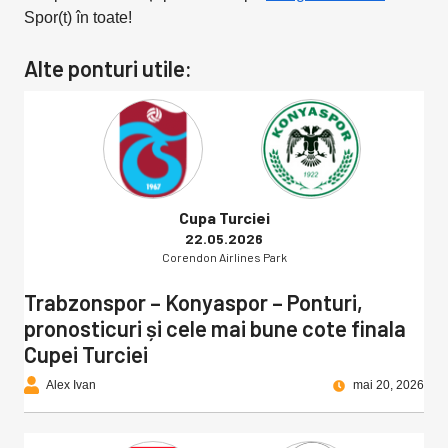
Spor(t) în toate!
Alte ponturi utile:
Cupa Turciei
22.05.2026
Corendon Airlines Park
Trabzonspor – Konyaspor – Ponturi,
pronosticuri și cele mai bune cote finala
Cupei Turciei
Alex Ivan
mai 20, 2026