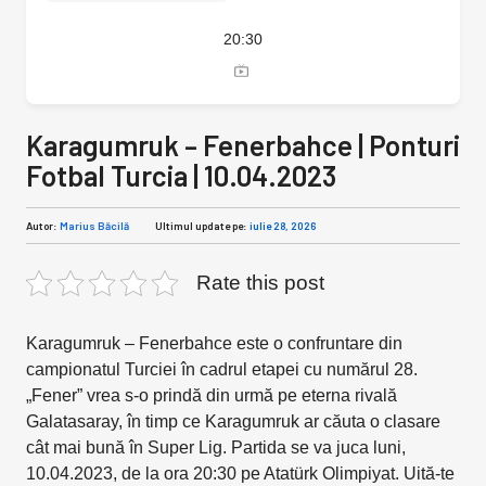
20:30
Karagumruk – Fenerbahce | Ponturi
Fotbal Turcia | 10.04.2023
Autor:
Marius Băcilă
Ultimul update pe:
iulie 28, 2026
Rate this post
Karagumruk – Fenerbahce este o confruntare din
campionatul Turciei în cadrul etapei cu numărul 28.
„Fener” vrea s-o prindă din urmă pe eterna rivală
Galatasaray, în timp ce Karagumruk ar căuta o clasare
cât mai bună în Super Lig. Partida se va juca luni,
10.04.2023, de la ora 20:30 pe Atatürk Olimpiyat. Uită-te