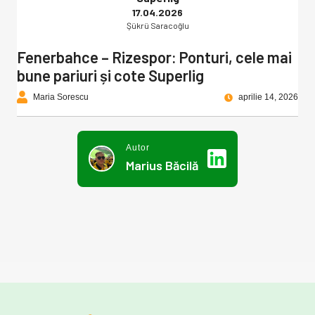
17.04.2026
Şükrü Saracoğlu
Fenerbahce – Rizespor: Ponturi, cele mai
bune pariuri și cote Superlig
Maria Sorescu
aprilie 14, 2026
Autor
Marius Băcilă