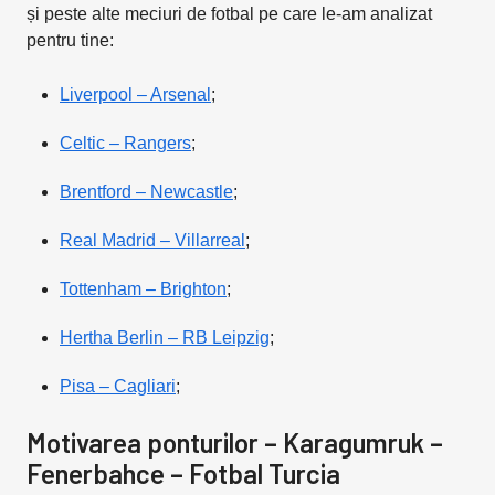
și peste alte meciuri de fotbal pe care le-am analizat
pentru tine:
Liverpool – Arsenal
;
Celtic – Rangers
;
Brentford – Newcastle
;
Real Madrid – Villarreal
;
Tottenham – Brighton
;
Hertha Berlin – RB Leipzig
;
Pisa – Cagliari
;
Motivarea ponturilor – Karagumruk –
Fenerbahce – Fotbal Turcia