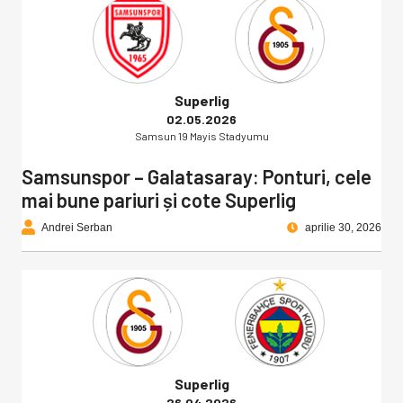
Superlig
02.05.2026
Samsun 19 Mayis Stadyumu
Samsunspor – Galatasaray: Ponturi, cele
mai bune pariuri și cote Superlig
Andrei Serban
aprilie 30, 2026
Superlig
26.04.2026