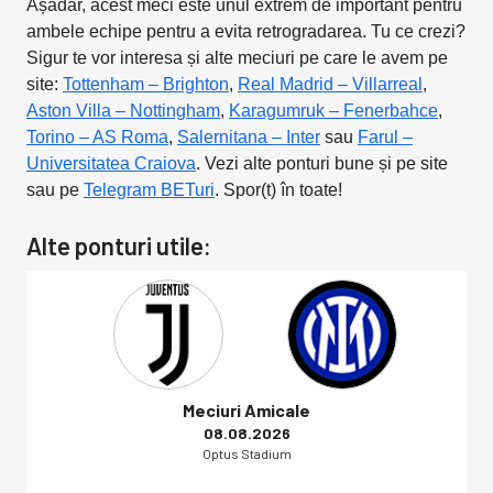
Așadar, acest meci este unul extrem de important pentru
ambele echipe pentru a evita retrogradarea. Tu ce crezi?
Sigur te vor interesa și alte meciuri pe care le avem pe
site:
Tottenham – Brighton
,
Real Madrid – Villarreal
,
Aston Villa – Nottingham
,
Karagumruk – Fenerbahce
,
Torino – AS Roma
,
Salernitana – Inter
sau
Farul –
Universitatea Craiova
. Vezi alte ponturi bune și pe site
sau pe
Telegram BETuri
. Spor(t) în toate!
Alte ponturi utile:
Meciuri Amicale
08.08.2026
Optus Stadium