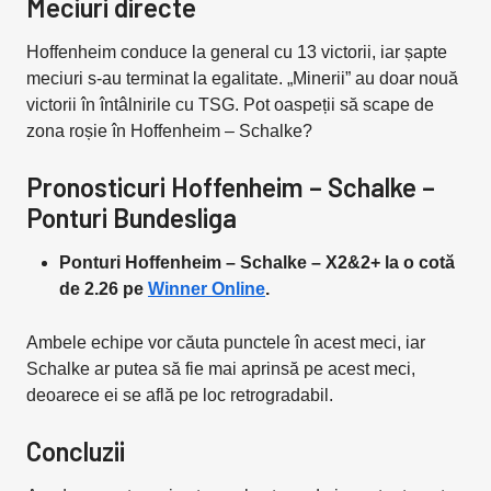
Meciuri directe
Hoffenheim conduce la general cu 13 victorii, iar șapte
meciuri s-au terminat la egalitate. „Minerii” au doar nouă
victorii în întâlnirile cu TSG. Pot oaspeții să scape de
zona roșie în Hoffenheim – Schalke?
Pronosticuri Hoffenheim – Schalke –
Ponturi Bundesliga
Ponturi Hoffenheim – Schalke – X2&2+ la o cotă
de 2.26 pe
Winner Online
.
Ambele echipe vor căuta punctele în acest meci, iar
Schalke ar putea să fie mai aprinsă pe acest meci,
deoarece ei se află pe loc retrogradabil.
Concluzii