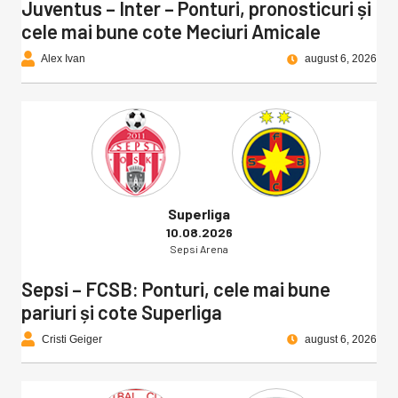
Juventus – Inter – Ponturi, pronosticuri și
cele mai bune cote Meciuri Amicale
Alex Ivan
august 6, 2026
Superliga
10.08.2026
Sepsi Arena
Sepsi – FCSB: Ponturi, cele mai bune
pariuri și cote Superliga
Cristi Geiger
august 6, 2026