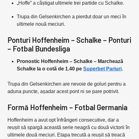
„Hoffe” a câștigat ultimele trei partide cu Schalke.
Trupa din Gelsenkirchen a pierdut doar un meci în
ultimele nouă meciuri.
Ponturi Hoffenheim – Schalke – Ponturi
– Fotbal Bundesliga
Pronostic Hoffenheim – Schalke – Marchează
Schalke la o cotă de 1.40 pe
Superbet Pariuri
.
Trupa din Gelsenkirchen are nevoie de goluri pentru a
aduna puncte, așadar acest pont ni se pare potrivit.
Formă Hoffenheim – Fotbal Germania
Hoffenheim a avut opt înfrângeri consecutive, dar a
reușit să spargă această serie neagră cu două victorii în
ultimele două meciuri. Etapa trecută a reușit să treacă