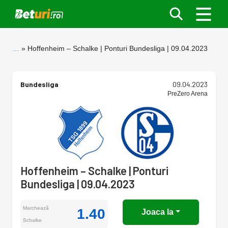
…
Hoffenheim – Schalke | Ponturi Bundesliga | 09.04.2023
Bundesliga
09.04.2023
PreZero Arena
Hoffenheim – Schalke | Ponturi
Bundesliga | 09.04.2023
Marchează
1.40
Joaca la
Schalke