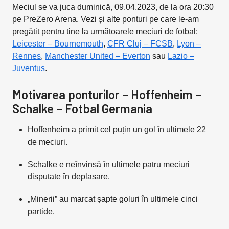
Meciul se va juca duminică, 09.04.2023, de la ora 20:30
pe PreZero Arena. Vezi și alte ponturi pe care le-am
pregătit pentru tine la următoarele meciuri de fotbal:
Leicester – Bournemouth
,
CFR Cluj – FCSB
,
Lyon –
Rennes
,
Manchester United – Everton
sau
Lazio –
Juventus
.
Motivarea ponturilor – Hoffenheim –
Schalke – Fotbal Germania
Hoffenheim a primit cel puțin un gol în ultimele 22
de meciuri.
Schalke e neînvinsă în ultimele patru meciuri
disputate în deplasare.
„Minerii” au marcat șapte goluri în ultimele cinci
partide.