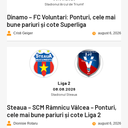
Stadionul Arcul de Triumf
Dinamo – FC Voluntari: Ponturi, cele mai
bune pariuri și cote Superliga
Cristi Geiger
august 6, 2026
Liga 2
08.08.2026
Stadionul Steaua
Steaua – SCM Râmnicu Vâlcea – Ponturi,
cele mai bune pariuri și cote Liga 2
Dionisie Rotaru
august 6, 2026