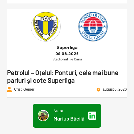
Superliga
09.08.2026
Stadionul Ilie Oană
Petrolul – Oțelul: Ponturi, cele mai bune
pariuri și cote Superliga
Cristi Geiger
august 6, 2026
Autor
Marius Băcilă