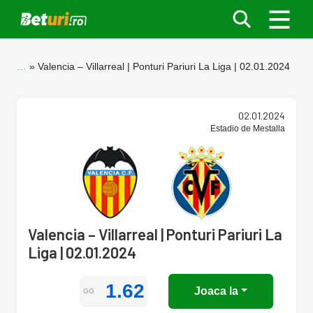
…
Valencia – Villarreal | Ponturi Pariuri La Liga | 02.01.2024
02.01.2024
Estadio de Mestalla
Valencia – Villarreal | Ponturi Pariuri La
Liga | 02.01.2024
1.62
Joaca la
GG