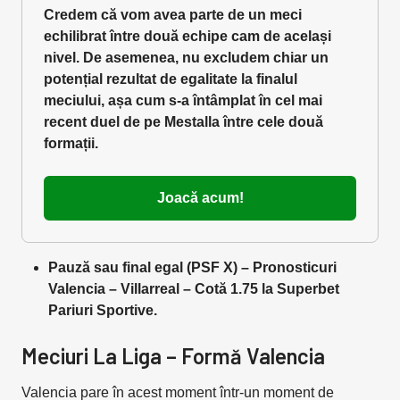
Credem că vom avea parte de un meci
echilibrat între două echipe cam de același
nivel. De asemenea, nu excludem chiar un
potențial rezultat de egalitate la finalul
meciului, așa cum s-a întâmplat în cel mai
recent duel de pe Mestalla între cele două
formații.
Joacă acum!
Pauză sau final egal (PSF X) – Pronosticuri
Valencia – Villarreal – Cotă 1.75 la Superbet
Pariuri Sportive.
Meciuri La Liga – Formă Valencia
Valencia pare în acest moment într-un moment de