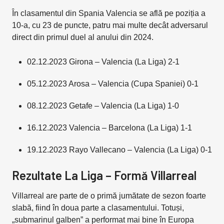
În clasamentul din Spania Valencia se află pe poziția a
10-a, cu 23 de puncte, patru mai multe decât adversarul
direct din primul duel al anului din 2024.
02.12.2023 Girona – Valencia (La Liga) 2-1
05.12.2023 Arosa – Valencia (Cupa Spaniei) 0-1
08.12.2023 Getafe – Valencia (La Liga) 1-0
16.12.2023 Valencia – Barcelona (La Liga) 1-1
19.12.2023 Rayo Vallecano – Valencia (La Liga) 0-1
Rezultate La Liga – Formă Villarreal
Villarreal are parte de o primă jumătate de sezon foarte
slabă, fiind în doua parte a clasamentului. Totuși,
„submarinul galben” a performat mai bine în Europa