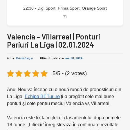
22:30 - Digi Sport, Prima Sport, Orange Sport
Valencia – Villarreal | Ponturi
Pariuri La Liga | 02.01.2024
Autor:
Cristi Geiger
Ultimul update pe:
mai 31, 2024
5/5 - (2 votes)
Anul Nou va începe cu o nouă rundă de pronosticuri din
La Liga.
Echipa BETuri.ro
ți-a pregătit cele mai bune
ponturi și cote pentru meciul Valencia vs Villarreal.
Valencia este fix la mijlocul clasamentului după primele
18 runde. „Liliecii” înregistrează în continuare rezultate