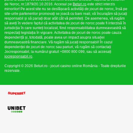
de Noroc, nr.1879/20.10.2016. Accesul pe
Beturi.ro
este strict interzis
minorilor! Pe acest site nu se desfășoară activități de jocuri de noroc, însă pe
site-urile partenerilor promovați se joacă cu bani reali, vă încurajăm să jucați
responsabil și să pariați doar atât cât vă permiteți. De asemenea, vă rugăm
să aveți în vedere faptul că activitatea de jocuri de noroc poate fi interzisă în
jurisdicția în care sunteți localizat, fiind responsabilitatea dumneavoastră să
respectați legislația în vigoare. Activitatea de jocuri de noroc poate cauza
dependență și, totodată, poate avea un impact asupra situației
dumneavoastră financiare. Vă rugăm să jucați responsabil! În cazul
dependenței de jocuri de noroc sau pariuri, vă rugăm să contactați
Jocresponsabil, la numărul gratuit +0800 800 099, sau să accesați
jocresponsabil.ro
.
Copyright © 2026 Beturi.ro - jocuri casino online România - Toate drepturile
rezervate.