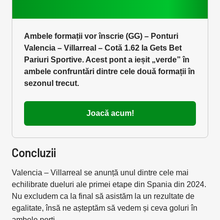
Ambele formații vor înscrie (GG) – Ponturi
Valencia – Villarreal – Cotă 1.62 la Gets Bet
Pariuri Sportive. Acest pont a ieșit „verde” în
ambele confruntări dintre cele două formații în
sezonul trecut.
Joacă acum!
Concluzii
Valencia – Villarreal se anunță unul dintre cele mai
echilibrate dueluri ale primei etape din Spania din 2024.
Nu excludem ca la final să asistăm la un rezultate de
egalitate, însă ne așteptăm să vedem și ceva goluri în
ambele porți.