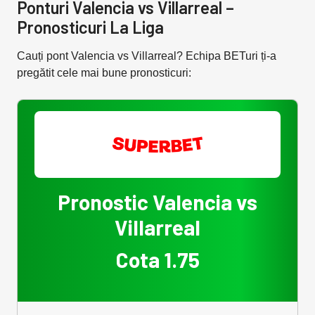
Ponturi Valencia vs Villarreal –
Pronosticuri La Liga
Cauți pont Valencia vs Villarreal? Echipa BETuri ți-a
pregătit cele mai bune pronosticuri:
Pronostic Valencia vs
Villarreal
Cota 1.75