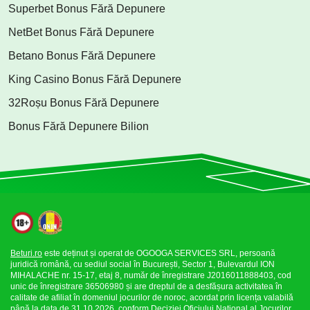
Superbet Bonus Fără Depunere
NetBet Bonus Fără Depunere
Betano Bonus Fără Depunere
King Casino Bonus Fără Depunere
32Roșu Bonus Fără Depunere
Bonus Fără Depunere Bilion
Beturi.ro
este deținut și operat de OGOOGA SERVICES SRL, persoană
juridică română, cu sediul social în București, Sector 1, Bulevardul ION
MIHALACHE nr. 15-17, etaj 8, număr de înregistrare J2016011888403, cod
unic de înregistrare 36506980 și are dreptul de a desfășura activitatea în
calitate de afiliat în domeniul jocurilor de noroc, acordat prin licența valabilă
până la data de 31.10.2026, conform Deciziei Oficiului Național al Jocurilor