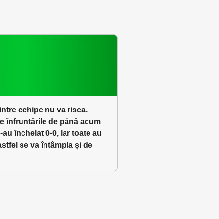
ntre echipe nu va risca.
te înfruntările de până acum
au încheiat 0-0, iar toate au
stfel se va întâmpla și de