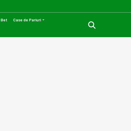
 Bet
Case de Pariuri