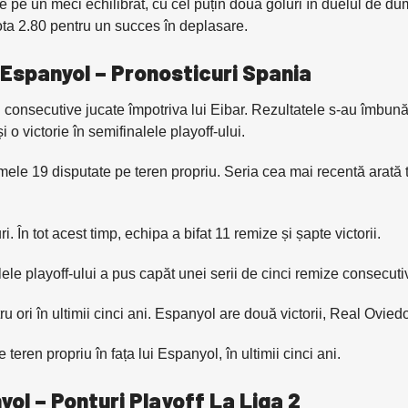
ze pe un meci echilibrat, cu cel puțin două goluri în duelul de d
cota 2.80 pentru un succes în deplasare.
 Espanyol – Pronosticuri Spania
 consecutive jucate împotriva lui Eibar. Rezultatele s-au îmbunăt
 o victorie în semifinalele playoff-ului.
ele 19 disputate pe teren propriu. Seria cea mai recentă arată tre
 În tot acest timp, echipa a bifat 11 remize și șapte victorii.
ele playoff-ului a pus capăt unei serii de cinci remize consecuti
 ori în ultimii cinci ani. Espanyol are două victorii, Real Ovied
teren propriu în fața lui Espanyol, în ultimii cinci ani.
ol – Ponturi Playoff La Liga 2