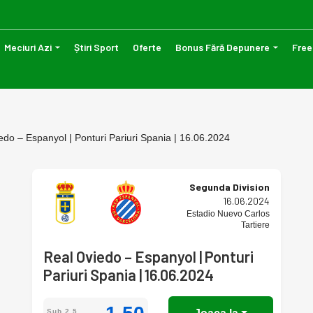
Meciuri Azi
Știri Sport
Oferte
Bonus Fără Depunere
Free
edo – Espanyol | Ponturi Pariuri Spania | 16.06.2024
Segunda Division
16.06.2024
Estadio Nuevo Carlos
Tartiere
Real Oviedo – Espanyol | Ponturi
Pariuri Spania | 16.06.2024
Sub 2.5