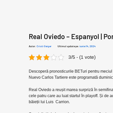
Real Oviedo – Espanyol | Po
Autor:
Cristi Geiger
Ultimul update pe:
iunie 14, 2024
3/5 - (1 vote)
Descoperă pronosticurile BETuri pentru meciul 
Nuevo Carlos Tartiere este programată duminică
Real Oviedo a reușit marea surpriză în semifina
cele patru care au luat startul în playoff. Și 
băieții lui Luis Carrion.