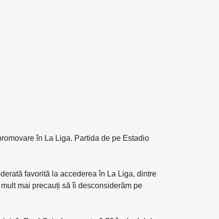
promovare în La Liga. Partida de pe Estadio
erată favorită la accederea în La Liga, dintre
i mult mai precauți să îi desconsiderăm pe