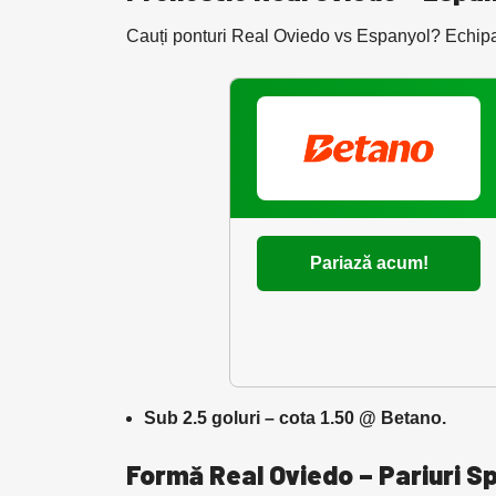
Cauți ponturi Real Oviedo vs Espanyol? Echipa 
Pariază acum!
Sub 2.5 goluri – cota 1.50 @ Betano.
Formă Real Oviedo – Pariuri S