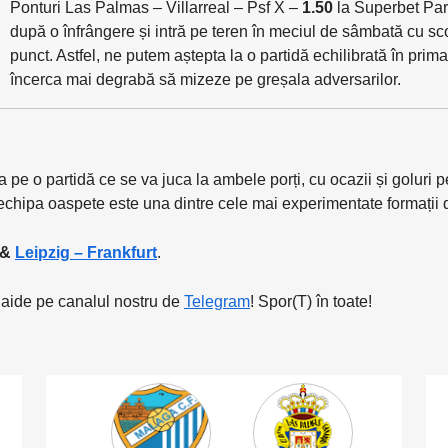
Ponturi Las Palmas – Villarreal – Psf X –
1.50
la Superbet Par
după o înfrângere și intră pe teren în meciul de sâmbată cu sc
punct. Astfel, ne putem aștepta la o partidă echilibrată în prim
încerca mai degrabă să mizeze pe greșala adversarilor.
 pe o partidă ce se va juca la ambele porți, cu ocazii și goluri
 echipa oaspete este una dintre cele mai experimentate formații d
&
Leipzig – Frankfurt
.
 haide pe canalul nostru de
Telegram
! Spor(T) în toate!