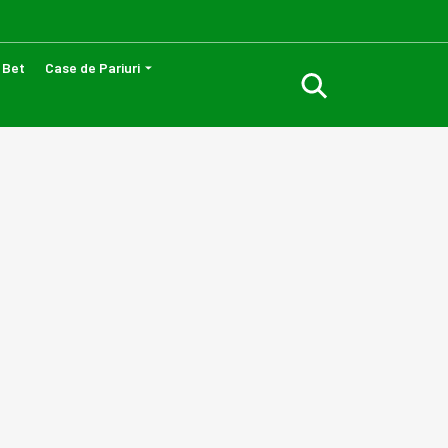
 Bet
Case de Pariuri