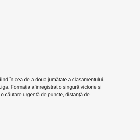
fiind în cea de-a doua jumătate a clasamentului.
ga. Formația a înregistrat o singură victorie și
ntr-o căutare urgentă de puncte, distanță de