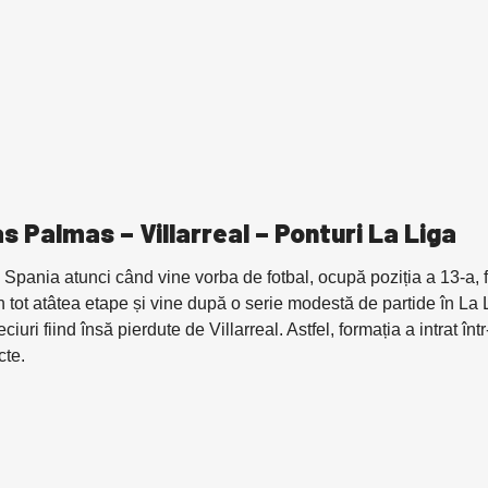
s Palmas – Villarreal – Ponturi
La Liga
n Spania atunci când vine vorba de fotbal, ocupă poziția a 13-a, 
 tot atâtea etape și vine după o serie modestă de partide în La Li
eciuri fiind însă pierdute de Villarreal. Astfel, formația a intrat î
cte.