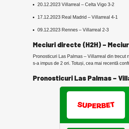
20.12.2023 Villarreal – Celta Vigo 3-2
17.12.2023 Real Madrid – Villarreal 4-1
09.12.2023 Rennes – Villarreal 2-3
Meciuri directe (H2H) – Meciur
Pronosticuri Las Palmas – Villarreal din trecut ne
s-a impus de 2 ori. Totuși, cea mai recentă confr
Pronosticuri Las Palmas – Vill