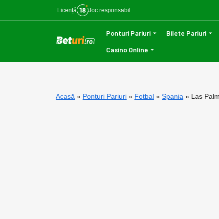
Licență
Joc responsabil
Ponturi Pariuri
Bilete Pariuri
Casino Online
Acasă
Ponturi Pariuri
Fotbal
Spania
Las Palma