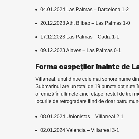
04.01.2024 Las Palmas – Barcelona 1-2
20.12.2023 Ath. Bilbao – Las Palmas 1-0
17.12.2023 Las Palmas – Cadiz 1-1
09.12.2023 Alaves – Las Palmas 0-1
Forma oaspeților înainte de La
Villarreal, unul dintre cele mai sonore nume di
Submarinul are un total de 19 puncte obținute în
o remiză în ultimele cinci etape, restul de trei m
locurile de retrogradare fiind de doar patru mun
08.01.2024 Unionistas – Villarreal 2-1
02.01.2024 Valencia – Villarreal 3-1