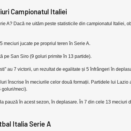
iuri Campionatul Italiei
rie A? Dacă ne uităm peste statisticile din campionatul Italiei,
5 meciuri jucate pe propriul teren în Serie A.
 pe San Siro (9 goluri primite în 13 partide).
i” au 7 victorii, un rezultat de egalitate și 5 înfrângeri în deplas
i înscrise în meciurile celor două formații. Partidele lui Lazio a
5 goluri/meci).
a pauză în acest sezon, în deplasare. În 7 din cele 13 meciuri 
tbal Italia Serie A