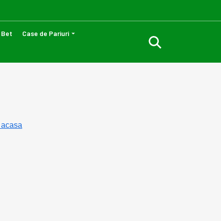
 Bet
Case de Pariuri