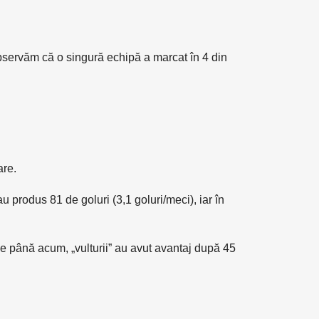
 observăm că o singură echipă a marcat în 4 din
are.
u produs 81 de goluri (3,1 goluri/meci), iar în
de până acum, „vulturii” au avut avantaj după 45