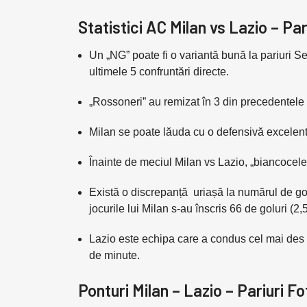
Statistici AC Milan vs Lazio – Par
Un „NG” poate fi o variantă bună la pariuri Se
ultimele 5 confruntări directe.
„Rossoneri” au remizat în 3 din precedentele 
Milan se poate lăuda cu o defensivă excelentă
Înainte de meciul Milan vs Lazio, „biancocelest
Există o discrepanță uriașă la numărul de golur
jocurile lui Milan s-au înscris 66 de goluri (2,
Lazio este echipa care a condus cel mai des l
de minute.
Ponturi Milan – Lazio – Pariuri Fo