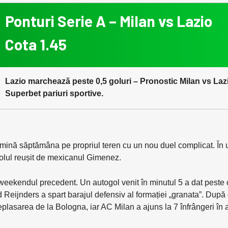
Ponturi Serie A – Milan vs Lazio
Cota 1.45
Lazio marchează peste 0,5 goluri – Pronostic Milan vs Lazi
Superbet pariuri sportive.
mină săptămâna pe propriul teren cu un nou duel complicat. În ul
golul reușit de mexicanul Gimenez.
 weekendul precedent. Un autogol venit în minutul 5 a dat peste 
 Reijnders a spart barajul defensiv al formației „granata”. După
deplasarea de la Bologna, iar AC Milan a ajuns la 7 înfrângeri în