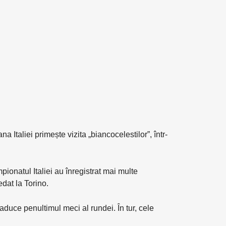
 Italiei primește vizita „biancocelestilor”, într-
pionatul Italiei au înregistrat mai multe
edat la Torino.
aduce penultimul meci al rundei. În tur, cele