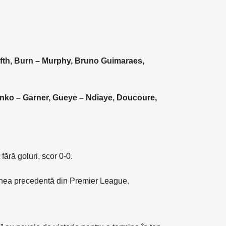
afth, Burn – Murphy, Bruno Guimaraes,
enko – Garner, Gueye – Ndiaye, Doucoure,
ără goluri, scor 0-0.
giunea precedentă din Premier League.