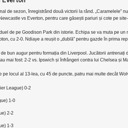
inal de sezon, înregistrând două victorii la rând. „Caramelele” n
wcastle vs Everton, pentru care găsești pariuri și cote pe site-
duel de pe Goodison Park din istorie. Echipa se va muta pe un no
ton, cu 2-0. Ndiaye a reușit o „dublă” pentru gazde în prima rep
 de bun augur pentru formația din Liverpool. Jucătorii antrenaț
au mai fost: 2-2 vs. Ipswich și înfrângeri contra lui Chelsea și Ma
 pe locul al 13-lea, cu 45 de puncte, patru mai multe decât Wo
ier League) 0-2
ue) 1-0
ue) 2-2
ue) 1-3