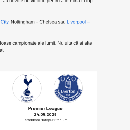
 au nevoie de victorie pentru a termina în top
City
, Nottingham – Chelsea sau
Liverpool –
oase campionate ale lumii. Nu uita că ai alte
at!
Premier League
24.05.2026
Tottenham Hotspur Stadium