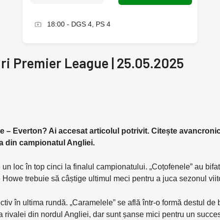
18:00 - DGS 4, PS 4
uri Premier League | 25.05.2025
 – Everton? Ai accesat articolul potrivit. Citește avancroni
a din campionatul Angliei.
 loc în top cinci la finalul campionatului. „Coțofenele” au bifat
 Howe trebuie să câștige ultimul meci pentru a juca sezonul viit
ctiv în ultima rundă. „Caramelele” se află într-o formă destul de 
a rivalei din nordul Angliei, dar sunt șanse mici pentru un succe