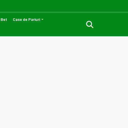
 Bet
Case de Pariuri