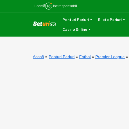
Licență
Joc responsabil
Ponturi Pariuri
Bilete Pariuri
Casino Online
Acasă
Ponturi Pariuri
Fotbal
Premier League