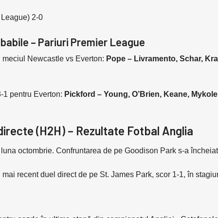
 League) 2-0
babile – Pariuri Premier League
n meciul Newcastle vs Everton:
Pope – Livramento, Schar, Kr
3-1 pentru Everton:
Pickford – Young, O’Brien, Keane, Mykol
directe (H2H) – Rezultate Fotbal Anglia
 luna octombrie. Confruntarea de pe Goodison Park s-a încheiat f
cel mai recent duel direct de pe St. James Park, scor 1-1, în sta