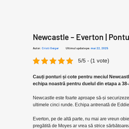
Newcastle – Everton | Pont
Autor:
Cristi Geiger
Ultimul update pe:
mai 22, 2025
5/5 - (1 vote)
Cauți ponturi și cote pentru meciul Newcastle
echipa noastră pentru duelul din etapa a 38-
Newcastle este foarte aproape să-și securizeze un
ultimele cinci runde. Echipa antrenată de Eddie
Everton, pe de altă parte, nu mai are vreun obie
pregătită de Moyes ar vrea să strice sărbătoare