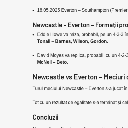
18.05.2025 Everton – Southampton (Premier
Newcastle – Everton – Formații pro
Eddie Howe va miza, probabil, pe un 4-3-3 î
Tonali – Barnes, Wilson, Gordon
.
David Moyes va replica, probabil, cu un 4-2-
McNeil – Beto
.
Newcastle vs Everton – Meciuri 
Turul meciului Newcastle – Everton s-a jucat în
Tot cu un rezultat de egalitate s-a terminat și 
Concluzii