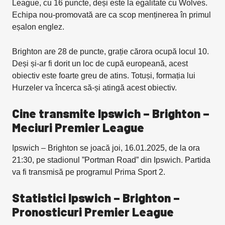
League, cu 16 puncte, deși este la egalitate cu Wolves.
Echipa nou-promovată are ca scop menținerea în primul
eșalon englez.
Brighton are 28 de puncte, grație cărora ocupă locul 10.
Deși și-ar fi dorit un loc de cupă europeană, acest
obiectiv este foarte greu de atins. Totuși, formația lui
Hurzeler va încerca să-și atingă acest obiectiv.
Cine transmite Ipswich – Brighton –
Meciuri Premier League
Ipswich – Brighton se joacă joi, 16.01.2025, de la ora
21:30, pe stadionul ”Portman Road” din Ipswich. Partida
va fi transmisă pe programul Prima Sport 2.
Statistici Ipswich – Brighton –
Pronosticuri Premier League