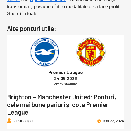
transformă-ți pasiunea într-o modalitate de a face profit.
Spor(t) în toate!
Alte ponturi utile:
Premier League
24.05.2026
Amex Stadium
Brighton – Manchester United: Ponturi,
cele mai bune pariuri și cote Premier
League
Cristi Geiger
mai 22, 2026