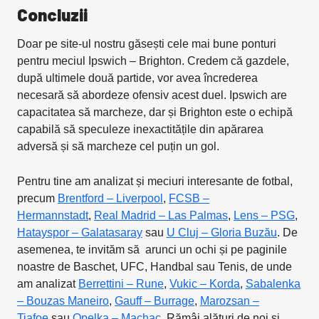
Concluzii
Doar pe site-ul nostru găsești cele mai bune ponturi
pentru meciul Ipswich – Brighton. Credem că gazdele,
după ultimele două partide, vor avea încrederea
necesară să abordeze ofensiv acest duel. Ipswich are
capacitatea să marcheze, dar și Brighton este o echipă
capabilă să speculeze inexactitățile din apărarea
adversă și să marcheze cel puțin un gol.
Pentru tine am analizat și meciuri interesante de fotbal,
precum
Brentford – Liverpool
,
FCSB –
Hermannstadt
,
Real Madrid – Las Palmas
,
Lens – PSG
,
Hatayspor – Galatasaray
sau
U Cluj – Gloria Buzău
. De
asemenea, te invităm să arunci un ochi și pe paginile
noastre de Baschet, UFC, Handbal sau Tenis, de unde
am analizat
Berrettini – Rune
,
Vukic – Korda
,
Sabalenka
– Bouzas Maneiro
,
Gauff – Burrage
,
Marozsan –
Tiafoe
sau
Opelka – Machac
. Rămâi alături de noi și