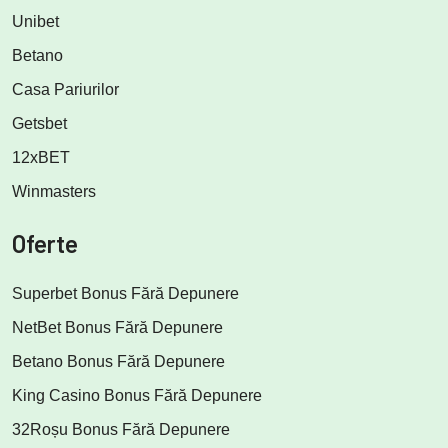
Unibet
Betano
Casa Pariurilor
Getsbet
12xBET
Winmasters
Oferte
Superbet Bonus Fără Depunere
NetBet Bonus Fără Depunere
Betano Bonus Fără Depunere
King Casino Bonus Fără Depunere
32Roșu Bonus Fără Depunere