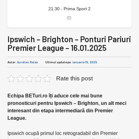
21:30 - Prima Sport 2
Ipswich – Brighton – Ponturi Pariuri
Premier League – 16.01.2025
Autor:
Aurelian Rotea
Ultimul update pe:
ianuarie 15, 2025
Rate this post
Echipa BETuri.ro îți aduce cele mai bune
pronosticuri pentru Ipswich – Brighton, un alt meci
interesant din etapa intermediară din Premier
League.
Ipswich ocupă primul loc retrogradabil din Premier