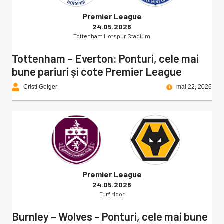
Premier League
24.05.2026
Tottenham Hotspur Stadium
Tottenham – Everton: Ponturi, cele mai
bune pariuri și cote Premier League
Cristi Geiger
mai 22, 2026
Premier League
24.05.2026
Turf Moor
Burnley – Wolves – Ponturi, cele mai bune