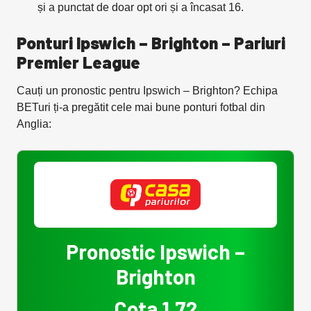
și a punctat de doar opt ori și a încasat 16.
Ponturi Ipswich – Brighton – Pariuri
Premier League
Cauți un pronostic pentru Ipswich – Brighton? Echipa
BETuri ți-a pregătit cele mai bune ponturi fotbal din
Anglia:
Pronostic Ipswich –
Brighton
Cota 1.72