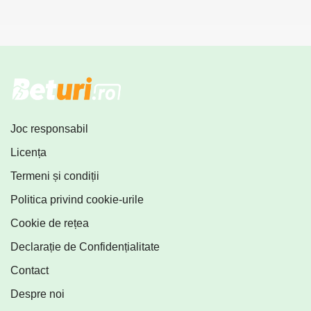
Joc responsabil
Licența
Termeni și condiții
Politica privind cookie-urile
Cookie de rețea
Declarație de Confidențialitate
Contact
Despre noi