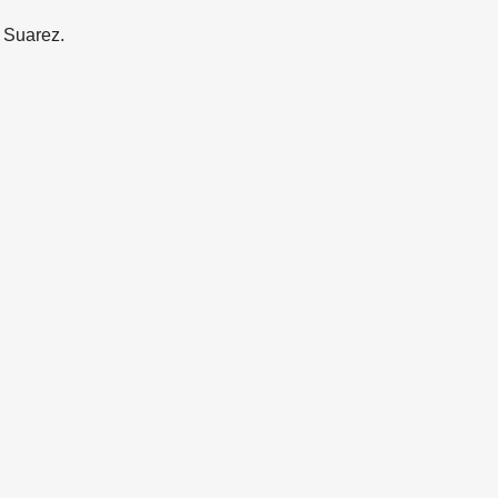
 Suarez.