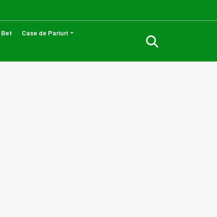
 Bet
Case de Pariuri