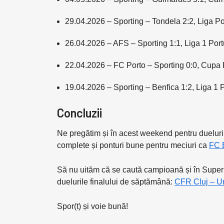
29.04.2026 – Sporting – Tondela 2:2, Liga Po
26.04.2026 – AFS – Sporting 1:1, Liga 1 Port
22.04.2026 – FC Porto – Sporting 0:0, Cupa 
19.04.2026 – Sporting – Benfica 1:2, Liga 1 P
Concluzii
Ne pregătim și în acest weekend pentru duelur
complete și ponturi bune pentru meciuri ca
FC 
Să nu uităm că se caută campioană și în Super
duelurile finalului de săptămână:
CFR Cluj – Un
Spor(t) și voie bună!