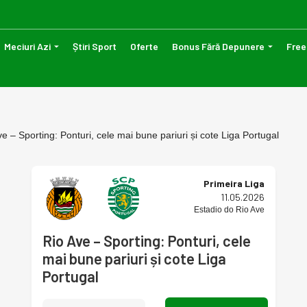
Meciuri Azi
Știri Sport
Oferte
Bonus Fără Depunere
Free
e – Sporting: Ponturi, cele mai bune pariuri și cote Liga Portugal
Primeira Liga
11.05.2026
Estadio do Rio Ave
Rio Ave – Sporting: Ponturi, cele
mai bune pariuri și cote Liga
Portugal