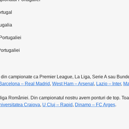
rtugal
ugalia
Portugaliei
ortugaliei
i din campionate ca Premier League, La Liga, Serie A sau Bunde
Barcelona – Real Madrid
,
West Ham – Arsenal
,
Lazio – Inter
,
Ma
liga României. Din campionatul nostru avem ponturi de top. Toa
iversitatea Craiova
,
U Cluj – Rapid
,
Dinamo – FC Argeș
.