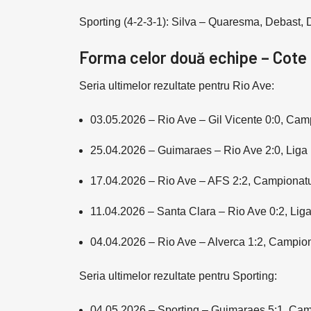
Sporting (4-2-3-1): Silva – Quaresma, Debast,
Forma celor două echipe – Cote 
Seria ultimelor rezultate pentru Rio Ave:
03.05.2026 – Rio Ave – Gil Vicente 0:0, Camp
25.04.2026 – Guimaraes – Rio Ave 2:0, Liga 
17.04.2026 – Rio Ave – AFS 2:2, Campionatu
11.04.2026 – Santa Clara – Rio Ave 0:2, Liga
04.04.2026 – Rio Ave – Alverca 1:2, Campion
Seria ultimelor rezultate pentru Sporting:
04.05.2026 – Sporting – Guimaraes 5:1, Camp