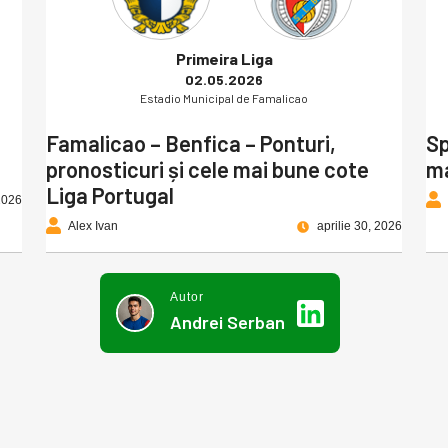
Primeira Liga
02.05.2026
Estadio Municipal de Famalicao
Famalicao – Benfica – Ponturi,
Sp
pronosticuri și cele mai bune cote
ma
Liga Portugal
2026
Alex Ivan
aprilie 30, 2026
Autor
Andrei Serban