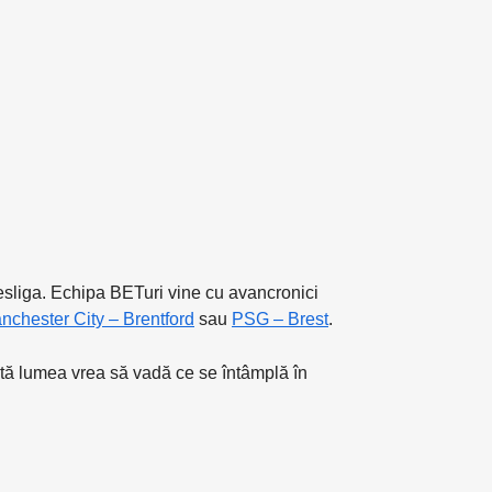
sliga. Echipa BETuri vine cu avancronici
nchester City – Brentford
sau
PSG – Brest
.
tă lumea vrea să vadă ce se întâmplă în