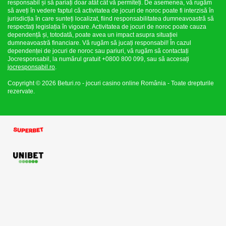
responsabil și să pariați doar atât cât vă permiteți. De asemenea, vă rugăm
să aveți în vedere faptul că activitatea de jocuri de noroc poate fi interzisă în
jurisdicția în care sunteți localizat, fiind responsabilitatea dumneavoastră să
respectați legislația în vigoare. Activitatea de jocuri de noroc poate cauza
dependență și, totodată, poate avea un impact asupra situației
dumneavoastră financiare. Vă rugăm să jucați responsabil! În cazul
dependenței de jocuri de noroc sau pariuri, vă rugăm să contactați
Jocresponsabil, la numărul gratuit +0800 800 099, sau să accesați
jocresponsabil.ro
.
Copyright © 2026 Beturi.ro - jocuri casino online România - Toate drepturile
rezervate.