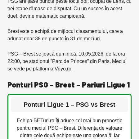
PSG are șase puncte peste locul doi, ocupat de Lens, cu
trei etape rămase de disputat. Cu un succes în acest
duel, devine matematic campioană.
Brest este o echipă de mijlocul clasamentului, care a
adunat doar 38 de puncte în 31 de meciuri.
PSG – Brest se joacă duminică, 10.05.2026, de la ora
22:00, pe stadionul ”Parc de Princes” din Paris. Meciul
se vede pe platforma Voyo.ro.
Ponturi PSG – Brest – Pariuri Ligue 1
Ponturi Ligue 1 – PSG vs Brest
Echipa BETuri.ro îți aduce cel mai bun pronostic
pentru meciul PSG – Brest. Diferența de valoare
dintre cele două echipe este una colosală. Iar