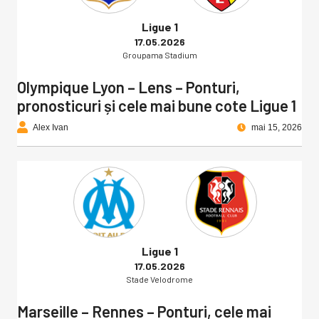
Ligue 1
17.05.2026
Groupama Stadium
Olympique Lyon – Lens – Ponturi,
pronosticuri și cele mai bune cote Ligue 1
Alex Ivan
mai 15, 2026
Ligue 1
17.05.2026
Stade Velodrome
Marseille – Rennes – Ponturi, cele mai