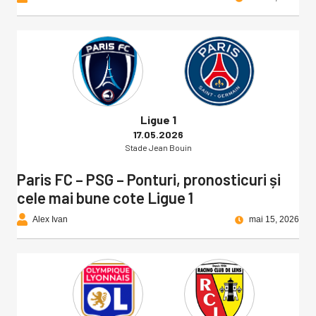
Ligue 1
17.05.2026
Stade Jean Bouin
Paris FC – PSG – Ponturi, pronosticuri și
cele mai bune cote Ligue 1
Alex Ivan
mai 15, 2026