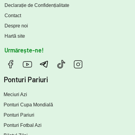
Declarație de Confidențialitate
Contact
Despre noi
Hartă site
Urmărește-ne!
Ponturi Pariuri
Meciuri Azi
Ponturi Cupa Mondială
Ponturi Pariuri
Ponturi Fotbal Azi