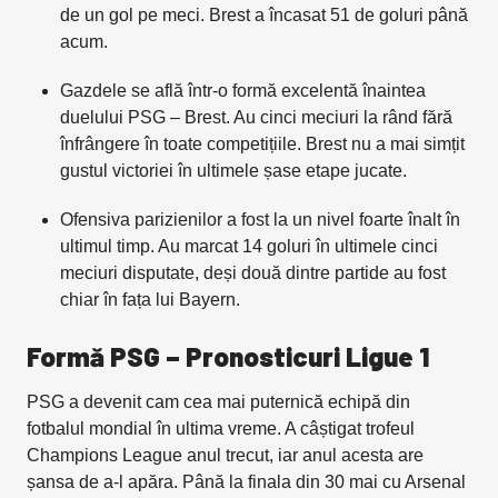
de un gol pe meci. Brest a încasat 51 de goluri până
acum.
Gazdele se află într-o formă excelentă înaintea
duelului PSG – Brest. Au cinci meciuri la rând fără
înfrângere în toate competițiile. Brest nu a mai simțit
gustul victoriei în ultimele șase etape jucate.
Ofensiva parizienilor a fost la un nivel foarte înalt în
ultimul timp. Au marcat 14 goluri în ultimele cinci
meciuri disputate, deși două dintre partide au fost
chiar în fața lui Bayern.
Formă PSG – Pronosticuri Ligue 1
PSG a devenit cam cea mai puternică echipă din
fotbalul mondial în ultima vreme. A câștigat trofeul
Champions League anul trecut, iar anul acesta are
șansa de a-l apăra. Până la finala din 30 mai cu Arsenal