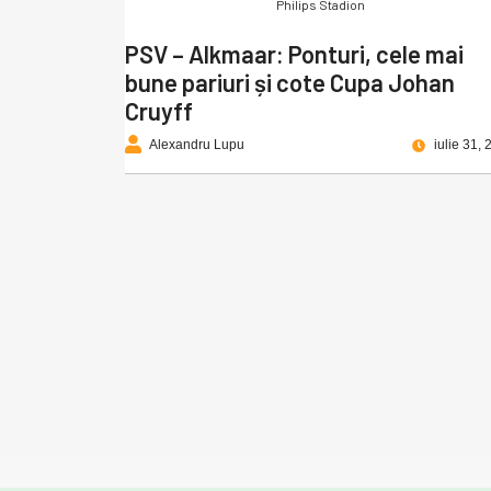
Philips Stadion
PSV – Alkmaar: Ponturi, cele mai
bune pariuri și cote Cupa Johan
Cruyff
Alexandru Lupu
iulie 31, 