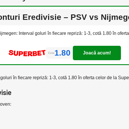
nturi Eredivisie – PSV vs Nijme
gen: Interval goluri în fiecare repriză: 1-3, cotă 1.80 în oferta
1.80
Joacă acum!
Cota
luri în fiecare repriză: 1-3, cotă 1.80 în oferta celor de la Supe
isie
hoven: