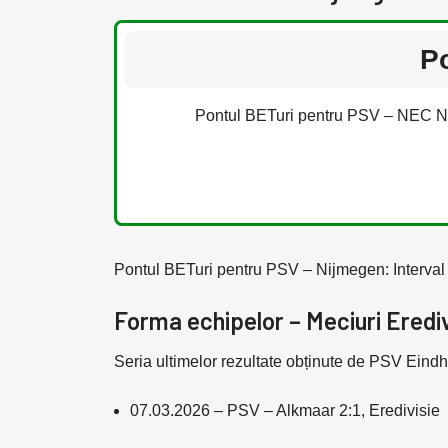
Po
Pontul BETuri pentru PSV – NEC Nijme
Pontul BETuri pentru PSV – Nijmegen: Interval go
Forma echipelor – Meciuri Erediv
Seria ultimelor rezultate obținute de PSV Eind
07.03.2026 – PSV – Alkmaar 2:1, Eredivisie