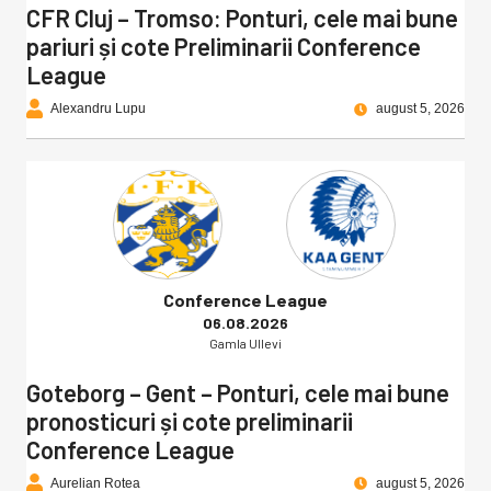
CFR Cluj – Tromso: Ponturi, cele mai bune
pariuri și cote Preliminarii Conference
League
Alexandru Lupu
august 5, 2026
Conference League
06.08.2026
Gamla Ullevi
Goteborg – Gent – Ponturi, cele mai bune
pronosticuri și cote preliminarii
Conference League
Aurelian Rotea
august 5, 2026