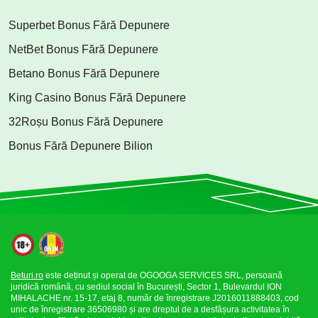
Superbet Bonus Fără Depunere
NetBet Bonus Fără Depunere
Betano Bonus Fără Depunere
King Casino Bonus Fără Depunere
32Roșu Bonus Fără Depunere
Bonus Fără Depunere Bilion
Beturi.ro
este deținut și operat de OGOOGA SERVICES SRL, persoană
juridică română, cu sediul social în București, Sector 1, Bulevardul ION
MIHALACHE nr. 15-17, etaj 8, număr de înregistrare J2016011888403, cod
unic de înregistrare 36506980 și are dreptul de a desfășura activitatea în