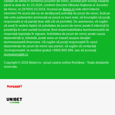
calitate de afiliat în domeniul jocurilor de noroc, acordat prin licența valabilă
până la data de 31.10.2026, conform Deciziei Oficiului Național al Jocurilor
de Noroc, nr.1879/20.10.2016. Accesul pe
Beturi.ro
este strict interzis
minorilor! Pe acest site nu se desfășoară activități de jocuri de noroc, însă pe
site-urile partenerilor promovați se joacă cu bani reali, vă încurajăm să jucați
responsabil și să pariați doar atât cât vă permiteți. De asemenea, vă rugăm
să aveți în vedere faptul că activitatea de jocuri de noroc poate fi interzisă în
jurisdicția în care sunteți localizat, fiind responsabilitatea dumneavoastră să
respectați legislația în vigoare. Activitatea de jocuri de noroc poate cauza
dependență și, totodată, poate avea un impact asupra situației
dumneavoastră financiare. Vă rugăm să jucați responsabil! În cazul
dependenței de jocuri de noroc sau pariuri, vă rugăm să contactați
Jocresponsabil, la numărul gratuit +0800 800 099, sau să accesați
jocresponsabil.ro
.
Copyright © 2026 Beturi.ro - jocuri casino online România - Toate drepturile
rezervate.