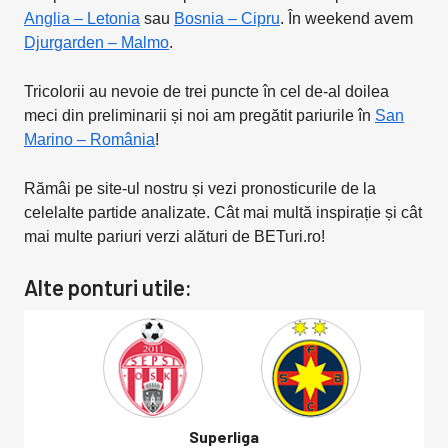
Anglia – Letonia
sau
Bosnia – Cipru
. În weekend avem
Djurgarden – Malmo
.
Tricolorii au nevoie de trei puncte în cel de-al doilea
meci din preliminarii și noi am pregătit pariurile în
San
Marino – România
!
Rămâi pe site-ul nostru și vezi pronosticurile de la
celelalte partide analizate. Cât mai multă inspirație și cât
mai multe pariuri verzi alături de BETuri.ro!
Alte ponturi utile:
Superliga