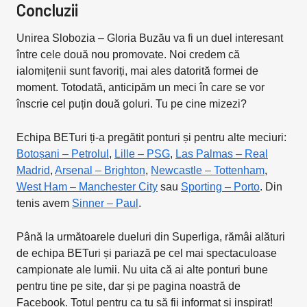
Concluzii
Unirea Slobozia – Gloria Buzău va fi un duel interesant
între cele două nou promovate. Noi credem că
ialomițenii sunt favoriți, mai ales datorită formei de
moment. Totodată, anticipăm un meci în care se vor
înscrie cel puțin două goluri. Tu pe cine mizezi?
Echipa BETuri ți-a pregătit ponturi și pentru alte meciuri:
Botoșani – Petrolul
,
Lille – PSG
,
Las Palmas – Real
Madrid
,
Arsenal – Brighton
,
Newcastle – Tottenham
,
West Ham – Manchester City
sau
Sporting – Porto
. Din
tenis avem
Sinner – Paul
.
Până la următoarele dueluri din Superliga, rămâi alături
de echipa BETuri și pariază pe cel mai spectaculoase
campionate ale lumii. Nu uita că ai alte ponturi bune
pentru tine pe site, dar și pe pagina noastră de
Facebook. Totul pentru ca tu să fii informat și inspirat!