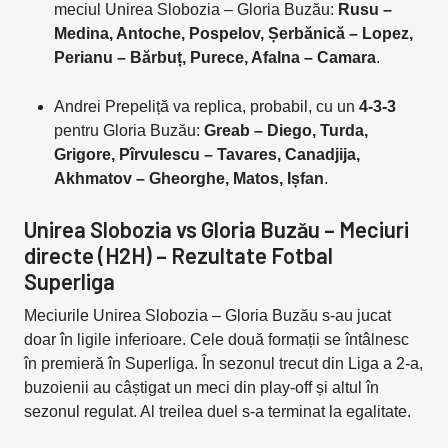
meciul Unirea Slobozia – Gloria Buzău:
Rusu –
Medina, Antoche, Pospelov, Șerbănică – Lopez,
Perianu – Bărbuț, Purece, Afalna – Camara
.
Andrei Prepeliță va replica, probabil, cu un
4-3-3
pentru Gloria Buzău:
Greab – Diego, Turda,
Grigore, Pîrvulescu – Tavares, Canadjija,
Akhmatov – Gheorghe, Matos, Ișfan
.
Unirea Slobozia vs Gloria Buzău – Meciuri
directe (H2H) – Rezultate Fotbal
Superliga
Meciurile Unirea Slobozia – Gloria Buzău s-au jucat
doar în ligile inferioare. Cele două formații se întâlnesc
în premieră în Superliga. În sezonul trecut din Liga a 2-a,
buzoienii au câștigat un meci din play-off și altul în
sezonul regulat. Al treilea duel s-a terminat la egalitate.