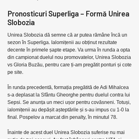
Pronosticuri Superliga – Formă Unirea
Slobozia
Unirea Slobozia dă semne că ar putea rămâne încă un
sezon în Superliga. Ialomițenii au obținut rezultate
decente în primele șapte etape. Va urma în runda a opta
din campionat duelul nou promovatelor, Unirea Slobozia
vs Gloria Buzău, pentru care ți-am pregătit ponturi și cote
pe site.
În runda precedentă, formația pregătită de Adi Mihalcea
s-a deplasat la Sfântu Gheorghe pentru duelul contra lui
Sepsi. Se anunța un meci ușor pentru covăsneni. Totuși,
ialomițenii au depășit așteptările și s-au impus cu 1-0 la
final. Pospelov a marcat din penalty, în minutul 78.
Înainte de acest duel Unirea Slobozia suferise nu mai