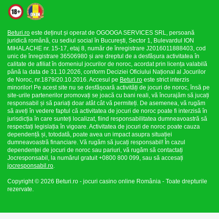
Beturi.ro
este deținut și operat de OGOOGA SERVICES SRL, persoană
juridică română, cu sediul social în București, Sector 1, Bulevardul ION
MIHALACHE nr. 15-17, etaj 8, număr de înregistrare J2016011888403, cod
unic de înregistrare 36506980 și are dreptul de a desfășura activitatea în
calitate de afiliat în domeniul jocurilor de noroc, acordat prin licența valabilă
până la data de 31.10.2026, conform Deciziei Oficiului Național al Jocurilor
de Noroc, nr.1879/20.10.2016. Accesul pe
Beturi.ro
este strict interzis
minorilor! Pe acest site nu se desfășoară activități de jocuri de noroc, însă pe
site-urile partenerilor promovați se joacă cu bani reali, vă încurajăm să jucați
responsabil și să pariați doar atât cât vă permiteți. De asemenea, vă rugăm
să aveți în vedere faptul că activitatea de jocuri de noroc poate fi interzisă în
jurisdicția în care sunteți localizat, fiind responsabilitatea dumneavoastră să
respectați legislația în vigoare. Activitatea de jocuri de noroc poate cauza
dependență și, totodată, poate avea un impact asupra situației
dumneavoastră financiare. Vă rugăm să jucați responsabil! În cazul
dependenței de jocuri de noroc sau pariuri, vă rugăm să contactați
Jocresponsabil, la numărul gratuit +0800 800 099, sau să accesați
jocresponsabil.ro
.
Copyright © 2026 Beturi.ro - jocuri casino online România - Toate drepturile
rezervate.