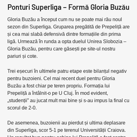
Ponturi Superliga – Formă Gloria Buzău
Gloria Buzău a început cum nu se poate mai rău noul
sezon din Superliga. Gruparea pregătită de Prepeliță are
și cea mai slabă defensivă dintre formațiile din prima
ligă. Urmează în runda a opta duelul Unirea Slobozia –
Gloria Buzău, pentru care găsești pe site-ul nostru
pariuri și cote.
Trei eșecuri în ultimele patru etape este bilanțul negativ
pentru buzoieni. Cel mai recent duel pentru Gloria
Buzău a fost chiar pe teren propriu. Formația lui
Prepeliță a întâlnit-o pe U Cluj. În mod evident,
„studenții” au jucat mult mai bine și s-au impus la final cu
scorul de 2-0.
De asemenea, buzoienii au pierdut și ultima deplasare
din Superliga, scor 5-1 pe terenul Universității Craiova.