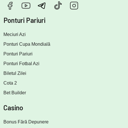
Ponturi Pariuri
Meciuri Azi
Ponturi Cupa Mondială
Ponturi Pariuri
Ponturi Fotbal Azi
Biletul Zilei
Cota 2
Bet Builder
Casino
Bonus Fără Depunere