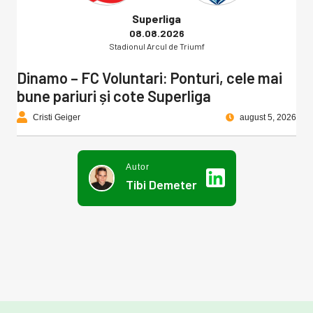
Superliga
08.08.2026
Stadionul Arcul de Triumf
Dinamo – FC Voluntari: Ponturi, cele mai
bune pariuri și cote Superliga
Cristi Geiger
august 5, 2026
Autor
Tibi Demeter