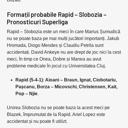
Formații probabile Rapid – Slobozia –
Pronosticuri Superliga
Rapid – Slobozia este un meci în care Marius Șumudică
nu se poate baza pe mai mulți jucători importanți. Jakub
Hromada, Diogo Mendes și Claudiu Petrila sunt
accidentați. David Ankeye nu are drept de joc nici la cest
meci, în timp ce Onea, Dobre și Manea au avut
probleme medicale în jocul cu Universitatea Cluj.
Rapid (5-4-1): Aioani – Braun, Ignat, Ciobotariu,
Pașcanu, Borza – Micovschi, Christensen, Kait,
Pop – Njie
.
Unirea Slobozia nu se poate baza la acest meci pe
Blazek, împrumutat de la Rapid. Ariel Lopez este
accidentat și nu poate fi utilizt.