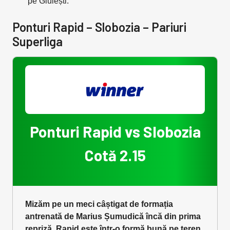
pe Giulești.
Ponturi Rapid – Slobozia – Pariuri
Superliga
Ponturi Rapid vs Slobozia
Cotă 2.15
Mizăm pe un meci câștigat de formația
antrenată de Marius Șumudică încă din prima
repriză. Rapid este într-o formă bună pe teren