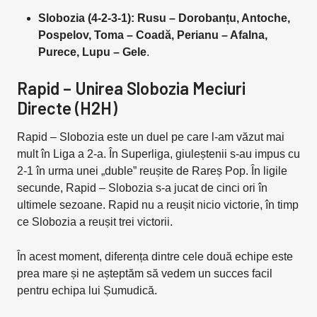
Slobozia (4-2-3-1): Rusu – Dorobanțu, Antoche,
Pospelov, Toma – Coadă, Perianu – Afalna,
Purece, Lupu – Gele
.
Rapid – Unirea Slobozia Meciuri
Directe (H2H)
Rapid – Slobozia este un duel pe care l-am văzut mai
mult în Liga a 2-a. În Superliga, giuleștenii s-au impus cu
2-1 în urma unei „duble” reușite de Rareș Pop. În ligile
secunde, Rapid – Slobozia s-a jucat de cinci ori în
ultimele sezoane. Rapid nu a reușit nicio victorie, în timp
ce Slobozia a reușit trei victorii.
În acest moment, diferența dintre cele două echipe este
prea mare și ne așteptăm să vedem un succes facil
pentru echipa lui Șumudică.