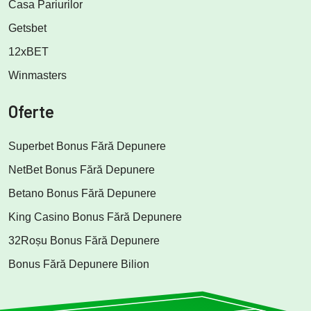
Casa Pariurilor
Getsbet
12xBET
Winmasters
Oferte
Superbet Bonus Fără Depunere
NetBet Bonus Fără Depunere
Betano Bonus Fără Depunere
King Casino Bonus Fără Depunere
32Roșu Bonus Fără Depunere
Bonus Fără Depunere Bilion