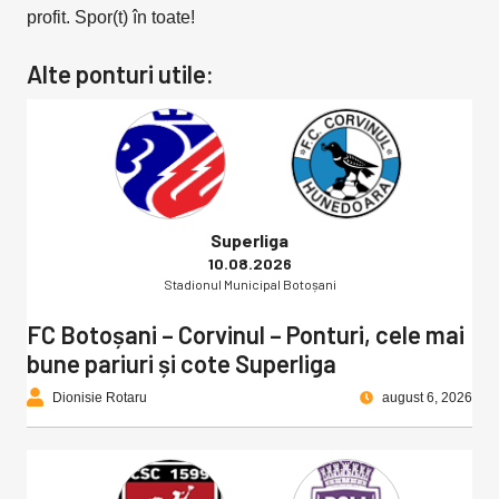
profit. Spor(t) în toate!
Alte ponturi utile:
Superliga
10.08.2026
Stadionul Municipal Botoșani
FC Botoșani – Corvinul – Ponturi, cele mai
bune pariuri și cote Superliga
Dionisie Rotaru
august 6, 2026