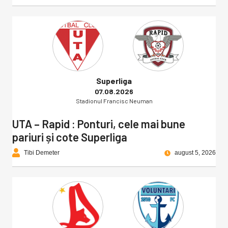
Superliga
07.08.2026
Stadionul Francisc Neuman
UTA – Rapid : Ponturi, cele mai bune
pariuri și cote Superliga
Tibi Demeter
august 5, 2026