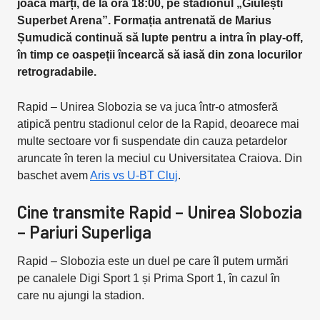
joacă marți, de la ora 18:00, pe stadionul „Giulești
Superbet Arena”. Formația antrenată de Marius
Șumudică continuă să lupte pentru a intra în play-off,
în timp ce oaspeții încearcă să iasă din zona locurilor
retrogradabile.
Rapid – Unirea Slobozia se va juca într-o atmosferă
atipică pentru stadionul celor de la Rapid, deoarece mai
multe sectoare vor fi suspendate din cauza petardelor
aruncate în teren la meciul cu Universitatea Craiova. Din
baschet avem
Aris vs U-BT Cluj
.
Cine transmite Rapid – Unirea Slobozia
– Pariuri Superliga
Rapid – Slobozia este un duel pe care îl putem urmări
pe canalele Digi Sport 1 și Prima Sport 1, în cazul în
care nu ajungi la stadion.