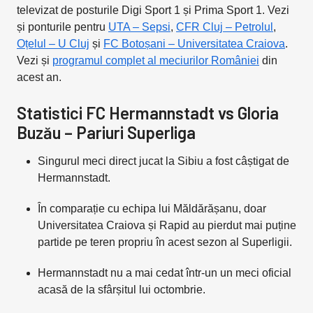
televizat de posturile Digi Sport 1 și Prima Sport 1. Vezi
și ponturile pentru
UTA – Sepsi
,
CFR Cluj – Petrolul
,
Oțelul – U Cluj
și
FC Botoșani – Universitatea Craiova
.
Vezi și
programul complet al meciurilor României
din
acest an.
Statistici FC Hermannstadt vs Gloria
Buzău – Pariuri Superliga
Singurul meci direct jucat la Sibiu a fost câștigat de
Hermannstadt.
În comparație cu echipa lui Măldărășanu, doar
Universitatea Craiova și Rapid au pierdut mai puține
partide pe teren propriu în acest sezon al Superligii.
Hermannstadt nu a mai cedat într-un un meci oficial
acasă de la sfârșitul lui octombrie.