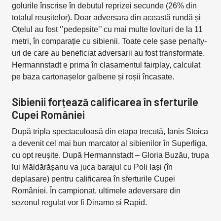
golurile înscrise în debutul reprizei secunde (26% din
totalul reușitelor). Doar adversara din această rundă și
Oțelul au fost ‘’pedepsite’’ cu mai multe lovituri de la 11
metri, în comparație cu sibienii. Toate cele șase penalty-
uri de care au beneficiat adversarii au fost transformate.
Hermannstadt e prima în clasamentul fairplay, calculat
pe baza cartonașelor galbene și roșii încasate.
Sibienii forțează calificarea în sferturile
Cupei României
După tripla spectaculoasă din etapa trecută, Ianis Stoica
a devenit cel mai bun marcator al sibienilor în Superliga,
cu opt reușite. După Hermannstadt – Gloria Buzău, trupa
lui Măldărășanu va juca barajul cu Poli Iași (în
deplasare) pentru calificarea în sferturile Cupei
României. În campionat, ultimele adeversare din
sezonul regulat vor fi Dinamo și Rapid.