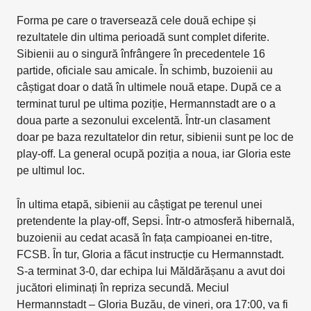
Forma pe care o traversează cele două echipe și
rezultatele din ultima perioadă sunt complet diferite.
Sibienii au o singură înfrângere în precedentele 16
partide, oficiale sau amicale. În schimb, buzoienii au
câștigat doar o dată în ultimele nouă etape. După ce a
terminat turul pe ultima poziție, Hermannstadt are o a
doua parte a sezonului excelentă. Într-un clasament
doar pe baza rezultatelor din retur, sibienii sunt pe loc de
play-off. La general ocupă poziția a noua, iar Gloria este
pe ultimul loc.
În ultima etapă, sibienii au câștigat pe terenul unei
pretendente la play-off, Sepsi. Într-o atmosferă hibernală,
buzoienii au cedat acasă în fața campioanei en-titre,
FCSB. În tur, Gloria a făcut instrucție cu Hermannstadt.
S-a terminat 3-0, dar echipa lui Măldărășanu a avut doi
jucători eliminați în repriza secundă. Meciul
Hermannstadt – Gloria Buzău, de vineri, ora 17:00, va fi