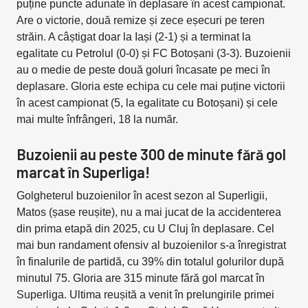
puține puncte adunate în deplasare în acest campionat.
Are o victorie, două remize și zece eșecuri pe teren
străin. A câștigat doar la Iași (2-1) și a terminat la
egalitate cu Petrolul (0-0) și FC Botoșani (3-3). Buzoienii
au o medie de peste două goluri încasate pe meci în
deplasare. Gloria este echipa cu cele mai puține victorii
în acest campionat (5, la egalitate cu Botoșani) și cele
mai multe înfrângeri, 18 la număr.
Buzoienii au peste 300 de minute fără gol
marcat în Superliga!
Golgheterul buzoienilor în acest sezon al Superligii,
Matos (șase reușite), nu a mai jucat de la accidenterea
din prima etapă din 2025, cu U Cluj în deplasare. Cel
mai bun randament ofensiv al buzoienilor s-a înregistrat
în finalurile de partidă, cu 39% din totalul golurilor după
minutul 75. Gloria are 315 minute fără gol marcat în
Superliga. Ultima reușită a venit în prelungirile primei