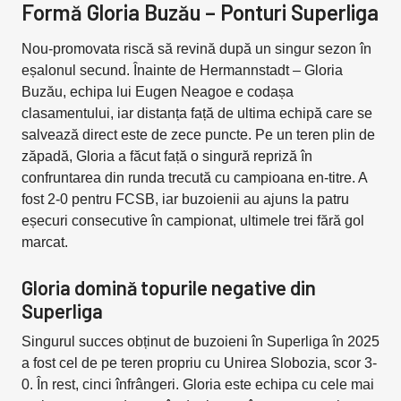
Formă Gloria Buzău – Ponturi Superliga
Nou-promovata riscă să revină după un singur sezon în
eșalonul secund. Înainte de Hermannstadt – Gloria
Buzău, echipa lui Eugen Neagoe e codașa
clasamentului, iar distanța față de ultima echipă care se
salvează direct este de zece puncte. Pe un teren plin de
zăpadă, Gloria a făcut față o singură repriză în
confruntarea din runda trecută cu campioana en-titre. A
fost 2-0 pentru FCSB, iar buzoienii au ajuns la patru
eșecuri consecutive în campionat, ultimele trei fără gol
marcat.
Gloria domină topurile negative din
Superliga
Singurul succes obținut de buzoieni în Superliga în 2025
a fost cel de pe teren propriu cu Unirea Slobozia, scor 3-
0. În rest, cinci înfrângeri. Gloria este echipa cu cele mai