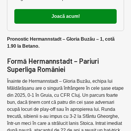
Joacă acum!
Pronostic Hermannstadt – Gloria Buzău – 1, cotă
1.90 la Betano.
Formă Hermannstadt – Pariuri
Superliga României
Înainte de Hermannstadt – Gloria Buzău, echipa lui
Măldărășanu are o singură înfrângere în cele șase etape
din 2025, 0-1 în Gruia, cu CFR Cluj. Un parcurs foarte
bun, dacă ținem cont că patru din cei șase adversari
ocupă locuri de play-off sau în apropierea lui. Runda
trecută, sibienii s-au impus cu 3-2 la Sfântu Gheorghe,
într-un meci în care a strălucit Ianis Stoica. Intrat imediat
după pauză, atacantul de 22 de ani a reușit un hat-trick