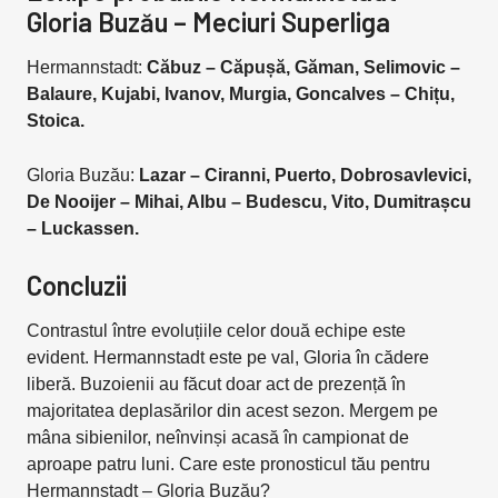
Gloria Buzău – Meciuri Superliga
Hermannstadt:
Căbuz – Căpușă, Găman, Selimovic –
Balaure, Kujabi, Ivanov, Murgia, Goncalves – Chițu,
Stoica.
Gloria Buzău:
Lazar – Ciranni, Puerto, Dobrosavlevici,
De Nooijer – Mihai, Albu – Budescu, Vito, Dumitrașcu
– Luckassen.
Concluzii
Contrastul între evoluțiile celor două echipe este
evident. Hermannstadt este pe val, Gloria în cădere
liberă. Buzoienii au făcut doar act de prezență în
majoritatea deplasărilor din acest sezon. Mergem pe
mâna sibienilor, neînvinși acasă în campionat de
aproape patru luni. Care este pronosticul tău pentru
Hermannstadt – Gloria Buzău?