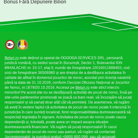
Bonus Fără Depunere Bilion
Beturi.ro
este deținut și operat de OGOOGA SERVICES SRL, persoană
juridică română, cu sediul social în București, Sector 1, Bulevardul ION
MIHALACHE nr. 15-17, etaj 8, număr de înregistrare J2016011888403, cod
unic de înregistrare 36506980 și are dreptul de a desfășura activitatea în
calitate de afiliat în domeniul jocurilor de noroc, acordat prin licența valabilă
până la data de 31.10.2026, conform Deciziei Oficiului Național al Jocurilor
de Noroc, nr.1879/20.10.2016. Accesul pe
Beturi.ro
este strict interzis
minorilor! Pe acest site nu se desfășoară activități de jocuri de noroc, însă pe
site-urile partenerilor promovați se joacă cu bani reali, vă încurajăm să jucați
responsabil și să pariați doar atât cât vă permiteți. De asemenea, vă rugăm
să aveți în vedere faptul că activitatea de jocuri de noroc poate fi interzisă în
jurisdicția în care sunteți localizat, fiind responsabilitatea dumneavoastră să
respectați legislația în vigoare. Activitatea de jocuri de noroc poate cauza
dependență și, totodată, poate avea un impact asupra situației
dumneavoastră financiare. Vă rugăm să jucați responsabil! În cazul
dependenței de jocuri de noroc sau pariuri, vă rugăm să contactați
Jocresponsabil, la numărul gratuit +0800 800 099, sau să accesați