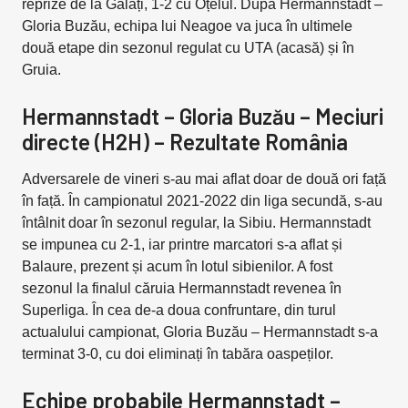
reprize de la Galați, 1-2 cu Oțelul. După Hermannstadt –
Gloria Buzău, echipa lui Neagoe va juca în ultimele
două etape din sezonul regulat cu UTA (acasă) și în
Gruia.
Hermannstadt – Gloria Buzău – Meciuri
directe (H2H) – Rezultate România
Adversarele de vineri s-au mai aflat doar de două ori față
în față. În campionatul 2021-2022 din liga secundă, s-au
întâlnit doar în sezonul regular, la Sibiu. Hermannstadt
se impunea cu 2-1, iar printre marcatori s-a aflat și
Balaure, prezent și acum în lotul sibienilor. A fost
sezonul la finalul căruia Hermannstadt revenea în
Superliga. În cea de-a doua confruntare, din turul
actualului campionat, Gloria Buzău – Hermannstadt s-a
terminat 3-0, cu doi eliminați în tabăra oaspeților.
Echipe probabile Hermannstadt –