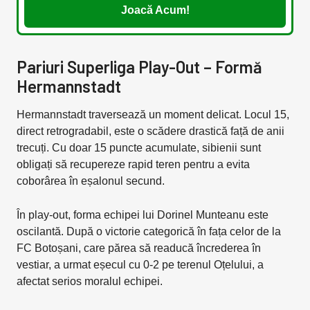
Joacă Acum!
Pariuri Superliga Play-Out – Formă
Hermannstadt
Hermannstadt traversează un moment delicat. Locul 15,
direct retrogradabil, este o scădere drastică față de anii
trecuți. Cu doar 15 puncte acumulate, sibienii sunt
obligați să recupereze rapid teren pentru a evita
coborârea în eșalonul secund.
În play-out, forma echipei lui Dorinel Munteanu este
oscilantă. După o victorie categorică în fața celor de la
FC Botoșani, care părea să readucă încrederea în
vestiar, a urmat eșecul cu 0-2 pe terenul Oțelului, a
afectat serios moralul echipei.