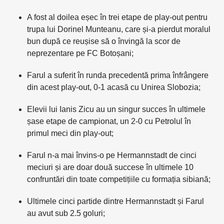
A fost al doilea eșec în trei etape de play-out pentru
trupa lui Dorinel Munteanu, care și-a pierdut moralul
bun după ce reușise să o învingă la scor de
neprezentare pe FC Botoșani;
Farul a suferit în runda precedentă prima înfrângere
din acest play-out, 0-1 acasă cu Unirea Slobozia;
Elevii lui Ianis Zicu au un singur succes în ultimele
șase etape de campionat, un 2-0 cu Petrolul în
primul meci din play-out;
Farul n-a mai învins-o pe Hermannstadt de cinci
meciuri și are doar două succese în ultimele 10
confruntări din toate competițiile cu formația sibiană;
Ultimele cinci partide dintre Hermannstadt și Farul
au avut sub 2.5 goluri;