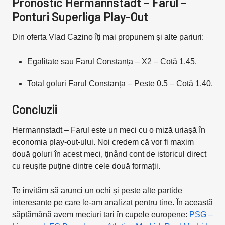
Pronostic Hermannstadt – Farul –
Ponturi Superliga Play-Out
Din oferta Vlad Cazino îți mai propunem și alte pariuri:
Egalitate sau Farul Constanța – X2 – Cotă 1.45.
Total goluri Farul Constanța – Peste 0.5 – Cotă 1.40.
Concluzii
Hermannstadt – Farul este un meci cu o miză uriașă în
economia play-out-ului. Noi credem că vor fi maxim
două goluri în acest meci, ținând cont de istoricul direct
cu reușite puține dintre cele două formații.
Te invităm să arunci un ochi și peste alte partide
interesante pe care le-am analizat pentru tine. În această
săptămână avem meciuri tari în cupele europene:
PSG –