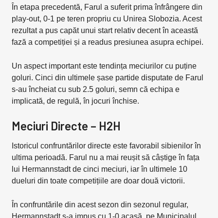
În etapa precedentă, Farul a suferit prima înfrângere din
play-out, 0-1 pe teren propriu cu Unirea Slobozia. Acest
rezultat a pus capăt unui start relativ decent în această
fază a competiției și a readus presiunea asupra echipei.
Un aspect important este tendința meciurilor cu puține
goluri. Cinci din ultimele șase partide disputate de Farul
s-au încheiat cu sub 2.5 goluri, semn că echipa e
implicată, de regulă, în jocuri închise.
Meciuri Directe – H2H
Istoricul confruntărilor directe este favorabil sibienilor în
ultima perioadă. Farul nu a mai reușit să câștige în fața
lui Hermannstadt de cinci meciuri, iar în ultimele 10
dueluri din toate competițiile are doar două victorii.
În confruntările din acest sezon din sezonul regular,
Hermannstadt s-a impus cu 1-0 acasă, pe Municipalul