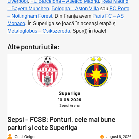
Liverpool
,
FC Barcelona – Atletico Madrid
,
Real Madrid
– Bayern Munchen
,
Bologna – Aston Villa
sau
FC Porto
– Nottingham Forest
. Din Franța avem
Paris FC – AS
Monaco
. În Superliga se joacă în aceeași etapă și
Metaloglobus – Csikszereda
. Spor(t) în toate!
Alte ponturi utile:
Superliga
10.08.2026
Sepsi Arena
Sepsi – FCSB: Ponturi, cele mai bune
pariuri și cote Superliga
Cristi Geiger
august 6, 2026