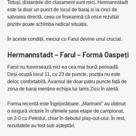
Totuși, distanțele din clasament sunt mici. Hermannstadt
este la doar un punct de locul de baraj și la cinci de
salvarea directă, ceea ce înseamnă că orice rezultat
pozitiv poate schimba radical situația.
În aceste condiții, meciul cu Farul devine unul crucial.
Hermannstadt – Farul – Formă Oaspeți
Farul nu traversează nici ea cea mai bună perioadă.
Deși ocupă locul 11, cu 23 de puncte, poziția nu este
deloc confortabilă. Avansul de doar patru puncte față de
zona de baraj menține echipa lui Ianis Zicu în alertă.
Forma recentă este îngrijorătoare. „Marinarii” au obținut
o singură victorie în ultimele șase etape de campionat,
un 2-0 cu Petrolul, chiar în debutul play-out-ului. În rest,
rezultatele au fost sub așteptări.