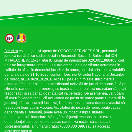
Beturi.ro
este deținut și operat de OGOOGA SERVICES SRL, persoană
juridică română, cu sediul social în București, Sector 1, Bulevardul ION
MIHALACHE nr. 15-17, etaj 8, număr de înregistrare J2016011888403, cod
unic de înregistrare 36506980 și are dreptul de a desfășura activitatea în
calitate de afiliat în domeniul jocurilor de noroc, acordat prin licența valabilă
până la data de 31.10.2026, conform Deciziei Oficiului Național al Jocurilor
de Noroc, nr.1879/20.10.2016. Accesul pe
Beturi.ro
este strict interzis
minorilor! Pe acest site nu se desfășoară activități de jocuri de noroc, însă pe
site-urile partenerilor promovați se joacă cu bani reali, vă încurajăm să jucați
responsabil și să pariați doar atât cât vă permiteți. De asemenea, vă rugăm
să aveți în vedere faptul că activitatea de jocuri de noroc poate fi interzisă în
jurisdicția în care sunteți localizat, fiind responsabilitatea dumneavoastră să
respectați legislația în vigoare. Activitatea de jocuri de noroc poate cauza
dependență și, totodată, poate avea un impact asupra situației
dumneavoastră financiare. Vă rugăm să jucați responsabil! În cazul
dependenței de jocuri de noroc sau pariuri, vă rugăm să contactați
Jocresponsabil, la numărul gratuit +0800 800 099, sau să accesați
jocresponsabil.ro
.