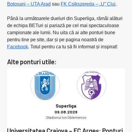
Botoșani – UTA Arad
sau
FK Csikszereda – „U” Cluj
.
Până la următoarele dueluri din Superliga, rămâi alături
de echipa BETuri și pariază pe cel mai spectaculoase
campionate ale lumii. Nu uita că ai alte ponturi bune
pentru tine pe site, dar și pe pagina noastră de
Facebook
. Totul pentru ca tu să fii informat și inspirat!
Alte ponturi utile:
Superliga
09.08.2026
Stadionul Ion Oblemenco
Universitatea Craiova – FC Argeș: Ponturi,