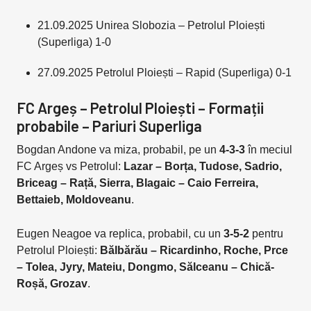
21.09.2025 Unirea Slobozia – Petrolul Ploiești
(Superliga) 1-0
27.09.2025 Petrolul Ploiești – Rapid (Superliga) 0-1
FC Argeș – Petrolul Ploiești – Formații
probabile – Pariuri Superliga
Bogdan Andone va miza, probabil, pe un
4-3-3
în meciul
FC Argeș vs Petrolul:
Lazar – Borța, Tudose, Sadrio,
Briceag – Rață, Sierra, Blagaic – Caio Ferreira,
Bettaieb, Moldoveanu
.
Eugen Neagoe va replica, probabil, cu un
3-5-2
pentru
Petrolul Ploiești:
Bălbărău – Ricardinho, Roche, Prce
– Tolea, Jyry, Mateiu, Dongmo, Sălceanu – Chică-
Roșă, Grozav
.