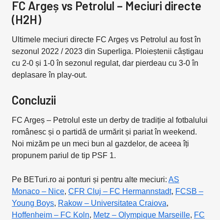
FC Argeș vs Petrolul – Meciuri directe
(H2H)
Ultimele meciuri directe FC Argeș vs Petrolul au fost în
sezonul 2022 / 2023 din Superliga. Ploieștenii câștigau
cu 2-0 și 1-0 în sezonul regulat, dar pierdeau cu 3-0 în
deplasare în play-out.
Concluzii
FC Argeș – Petrolul este un derby de tradiție al fotbalului
românesc și o partidă de urmărit și pariat în weekend.
Noi mizăm pe un meci bun al gazdelor, de aceea îți
propunem pariul de tip PSF 1.
Pe BETuri.ro ai ponturi și pentru alte meciuri:
AS
Monaco – Nice
,
CFR Cluj – FC Hermannstadt
,
FCSB –
Young Boys
,
Rakow – Universitatea Craiova
,
Hoffenheim – FC Koln
,
Metz – Olympique Marseille
,
FC