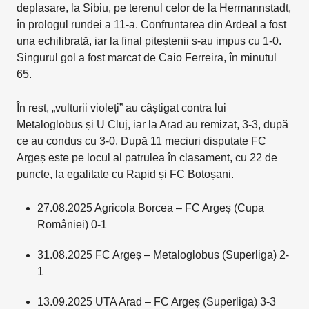
deplasare, la Sibiu, pe terenul celor de la Hermannstadt,
în prologul rundei a 11-a. Confruntarea din Ardeal a fost
una echilibrată, iar la final piteștenii s-au impus cu 1-0.
Singurul gol a fost marcat de Caio Ferreira, în minutul
65.
În rest, „vulturii violeți” au câștigat contra lui
Metaloglobus și U Cluj, iar la Arad au remizat, 3-3, după
ce au condus cu 3-0. După 11 meciuri disputate FC
Argeș este pe locul al patrulea în clasament, cu 22 de
puncte, la egalitate cu Rapid și FC Botoșani.
27.08.2025 Agricola Borcea – FC Argeș (Cupa
României) 0-1
31.08.2025 FC Argeș – Metaloglobus (Superliga) 2-
1
13.09.2025 UTA Arad – FC Argeș (Superliga) 3-3