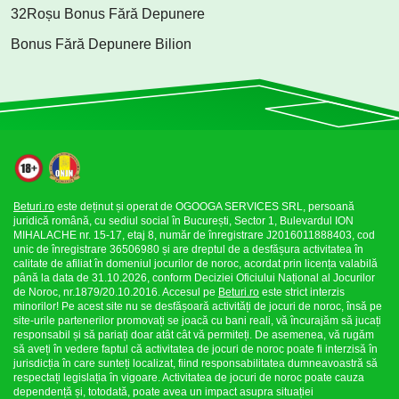
32Roșu Bonus Fără Depunere
Bonus Fără Depunere Bilion
Beturi.ro
este deținut și operat de OGOOGA SERVICES SRL, persoană
juridică română, cu sediul social în București, Sector 1, Bulevardul ION
MIHALACHE nr. 15-17, etaj 8, număr de înregistrare J2016011888403, cod
unic de înregistrare 36506980 și are dreptul de a desfășura activitatea în
calitate de afiliat în domeniul jocurilor de noroc, acordat prin licența valabilă
până la data de 31.10.2026, conform Deciziei Oficiului Național al Jocurilor
de Noroc, nr.1879/20.10.2016. Accesul pe
Beturi.ro
este strict interzis
minorilor! Pe acest site nu se desfășoară activități de jocuri de noroc, însă pe
site-urile partenerilor promovați se joacă cu bani reali, vă încurajăm să jucați
responsabil și să pariați doar atât cât vă permiteți. De asemenea, vă rugăm
să aveți în vedere faptul că activitatea de jocuri de noroc poate fi interzisă în
jurisdicția în care sunteți localizat, fiind responsabilitatea dumneavoastră să
respectați legislația în vigoare. Activitatea de jocuri de noroc poate cauza
dependență și, totodată, poate avea un impact asupra situației