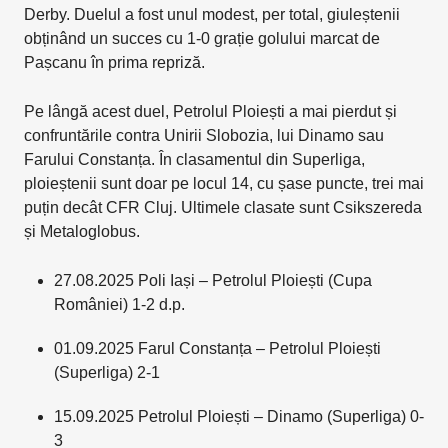
Derby. Duelul a fost unul modest, per total, giuleștenii
obținând un succes cu 1-0 grație golului marcat de
Pașcanu în prima repriză.
Pe lângă acest duel, Petrolul Ploiești a mai pierdut și
confruntările contra Unirii Slobozia, lui Dinamo sau
Farului Constanța. În clasamentul din Superliga,
ploieștenii sunt doar pe locul 14, cu șase puncte, trei mai
puțin decât CFR Cluj. Ultimele clasate sunt Csikszereda
și Metaloglobus.
27.08.2025 Poli Iași – Petrolul Ploiești (Cupa
României) 1-2 d.p.
01.09.2025 Farul Constanța – Petrolul Ploiești
(Superliga) 2-1
15.09.2025 Petrolul Ploiești – Dinamo (Superliga) 0-
3