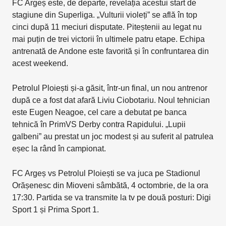
FC Argeș este, de departe, revelația acestui start de
stagiune din Superliga. „Vulturii violeți” se află în top
cinci după 11 meciuri disputate. Piteștenii au legat nu
mai puțin de trei victorii în ultimele patru etape. Echipa
antrenată de Andone este favorită și în confruntarea din
acest weekend.
Petrolul Ploiești și-a găsit, într-un final, un nou antrenor
după ce a fost dat afară Liviu Ciobotariu. Noul tehnician
este Eugen Neagoe, cel care a debutat pe banca
tehnică în PrimVS Derby contra Rapidului. „Lupii
galbeni” au prestat un joc modest și au suferit al patrulea
eșec la rând în campionat.
FC Argeș vs Petrolul Ploiești se va juca pe Stadionul
Orășenesc din Mioveni sâmbătă, 4 octombrie, de la ora
17:30. Partida se va transmite la tv pe două posturi: Digi
Sport 1 și Prima Sport 1.