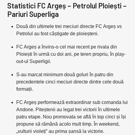
Statistici FC Argeș – Petrolul Ploiești –
Pariuri Superliga
Două din ultimele trei meciuri directe FC Argeș vs
Petrolul au fost câștigate de ploieșteni.
FC Argeș a învins-o cel mai recent pe rivala din
Ploiești în urmă cu doi ani, pe teren propriu, în play-
out-ul Superligii.
S-au marcat minimum două goluri în patru din
precedentele cinci meciuri directe dintre cele două
formații.
FC Argeș performează extraordinar sub comanda lui
Andone. Piteștenii au legat trei victorii în ultimele
patru etape. Nou promovata se află în top cinci și își
propune să rămână acolo mult timp. În weekend,
„vulturii violeți” au prima șansă la victorie.