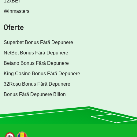
12xBET
Winmasters
Oferte
Superbet Bonus Fără Depunere
NetBet Bonus Fără Depunere
Betano Bonus Fără Depunere
King Casino Bonus Fără Depunere
32Roșu Bonus Fără Depunere
Bonus Fără Depunere Bilion