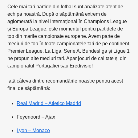
Cele mai tari partide din fotbal sunt analizate atent de
echipa noastră. După o săptămână extrem de
aglomerată la nivel internațional în Champions League
și Europa League, este momentul pentru partidele de
top din marile campionate europene. Avem parte de
meciuri de top în toate campionatele tari de pe continent.
Premier League, La Liga, Serie A, Bundesliga și Ligue 1
ne propun alte meciuri tari. Apar jocuri de calitate și din
campionatul Portugaliei sau Eredivisie!
Iată câteva dintre recomandările noastre pentru acest
final de săptămână:
Real Madrid – Atletico Madrid
Feyenoord – Ajax
Lyon – Monaco