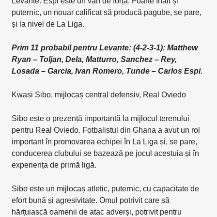
Levante. Espi este un vârf de forță. Foarte înalt și
puternic, un nouar calificat să producă pagube, se pare,
și la nivel de La Liga.
Prim 11 probabil pentru Levante: (4-2-3-1): Matthew
Ryan – Toljan, Dela, Matturro, Sanchez – Rey,
Losada – Garcia, Ivan Romero, Tunde – Carlos Espi.
Kwasi Sibo, mijlocaș central defensiv, Real Oviedo
Sibo este o prezență importantă la mijlocul terenului
pentru Real Oviedo. Fotbalistul din Ghana a avut un rol
important în promovarea echipei în La Liga și, se pare,
conducerea clubului se bazează pe jocul acestuia și în
experiența de primă ligă.
Sibo este un mijlocaș atletic, puternic, cu capacitate de
efort bună și agresivitate. Omul potrivit care să
hărțuiască oamenii de atac adverși, potrivit pentru