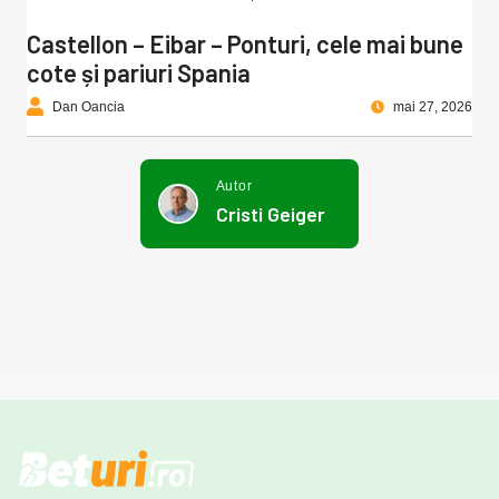
Castellon – Eibar – Ponturi, cele mai bune
cote și pariuri Spania
Dan Oancia
mai 27, 2026
Autor
Cristi Geiger