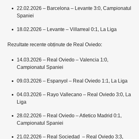
22.02.2026 – Barcelona – Levante 3:0, Campionatul
Spaniei
18.02.2026 – Levante – Villarreal 0:1, La Liga
Rezultate recente obținute de Real Oviedo:
14.03.2026 – Real Oviedo – Valencia 1:0,
Campionatul Spaniei
09.03.2026 – Espanyol – Real Oviedo 1:1, La Liga
04.03.2026 – Rayo Vallecano – Real Oviedo 3:0, La
Liga
28.02.2026 – Real Oviedo – Atletico Madrid 0:1,
Campionatul Spaniei
21.02.2026 – Real Sociedad – Real Oviedo 3:3,