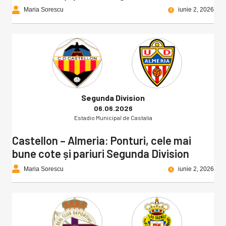
Maria Sorescu
iunie 2, 2026
Segunda Division
06.06.2026
Estadio Municipal de Castalia
Castellon – Almeria: Ponturi, cele mai
bune cote și pariuri Segunda Division
Maria Sorescu
iunie 2, 2026