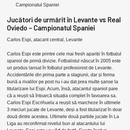
Campionatul Spaniei
Jucători de urmărit în Levante vs Real
Oviedo – Campionatul Spaniei
Carlos Espi, atacant central, Levante
Carlos Espi este printre cele mai fresh apariții în fotbalul
spaniol de primă divizie. Fotbalistul născut în 2005 este
un produs lansat în fotbalul profesionist de Levante.
Accidentările din prima parte a stagiunii, dar și forma
bună a rivalilor pe post nu i-au dat prea multe șanse la
titularizare lui Espi. Acum, însă, atacantul spaniol pare
că a reușit să întoarcă situația complet în favoarea sa.
Carlos Espi Escrihuela a reușit să marcheze în ultimele
3 meciuri jucate de Levante, deși a fost titularizat în doar
două dintre acestea. Ultimele două partide jucate în La
Liga au reconfirmat nivelul bun al atacantului lui