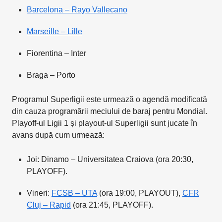
Barcelona – Rayo Vallecano
Marseille – Lille
Fiorentina – Inter
Braga – Porto
Programul Superligii este urmează o agendă modificată
din cauza programării meciului de baraj pentru Mondial.
Playoff-ul Ligii 1 și playout-ul Superligii sunt jucate în
avans după cum urmează:
Joi: Dinamo – Universitatea Craiova (ora 20:30,
PLAYOFF).
Vineri:
FCSB – UTA
(ora 19:00, PLAYOUT),
CFR
Cluj – Rapid
(ora 21:45, PLAYOFF).