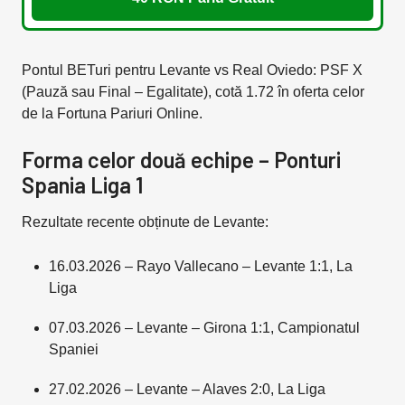
Pontul BETuri pentru Levante vs Real Oviedo: PSF X
(Pauză sau Final – Egalitate), cotă 1.72 în oferta celor
de la Fortuna Pariuri Online.
Forma celor două echipe – Ponturi
Spania Liga 1
Rezultate recente obținute de Levante:
16.03.2026 – Rayo Vallecano – Levante 1:1, La
Liga
07.03.2026 – Levante – Girona 1:1, Campionatul
Spaniei
27.02.2026 – Levante – Alaves 2:0, La Liga