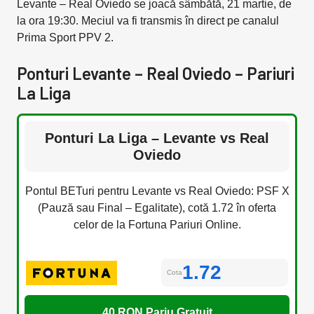
Levante – Real Oviedo se joacă sâmbătă, 21 martie, de
la ora 19:30. Meciul va fi transmis în direct pe canalul
Prima Sport PPV 2.
Ponturi Levante – Real Oviedo – Pariuri
La Liga
Ponturi La Liga – Levante vs Real
Oviedo
Pontul BETuri pentru Levante vs Real Oviedo: PSF X
(Pauză sau Final – Egalitate), cotă 1.72 în oferta
celor de la Fortuna Pariuri Online.
1.72
Cota
40 RON Pariu Gratuit