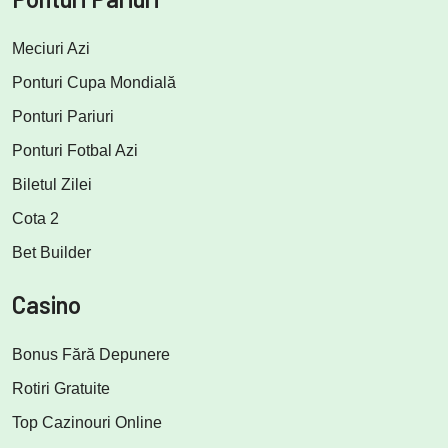
Meciuri Azi
Ponturi Cupa Mondială
Ponturi Pariuri
Ponturi Fotbal Azi
Biletul Zilei
Cota 2
Bet Builder
Casino
Bonus Fără Depunere
Rotiri Gratuite
Top Cazinouri Online