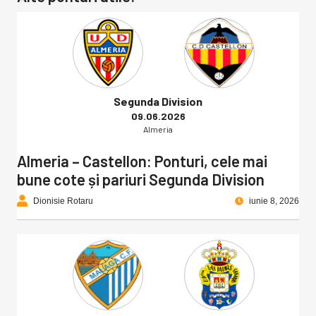
Segunda Division
09.06.2026
Almeria
Almeria – Castellon: Ponturi, cele mai
bune cote și pariuri Segunda Division
Dionisie Rotaru
iunie 8, 2026