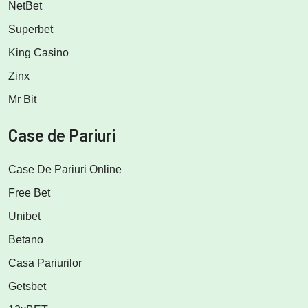
NetBet
Superbet
King Casino
Zinx
Mr Bit
Case de Pariuri
Case De Pariuri Online
Free Bet
Unibet
Betano
Casa Pariurilor
Getsbet