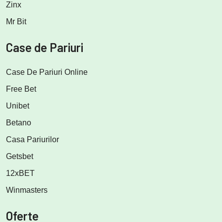
Zinx
Mr Bit
Case de Pariuri
Case De Pariuri Online
Free Bet
Unibet
Betano
Casa Pariurilor
Getsbet
12xBET
Winmasters
Oferte