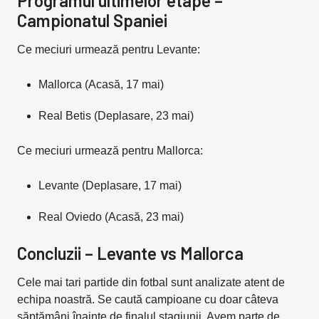
Programul ultimelor etape –
Campionatul Spaniei
Ce meciuri urmează pentru Levante:
Mallorca (Acasă, 17 mai)
Real Betis (Deplasare, 23 mai)
Ce meciuri urmează pentru Mallorca:
Levante (Deplasare, 17 mai)
Real Oviedo (Acasă, 23 mai)
Concluzii – Levante vs Mallorca
Cele mai tari partide din fotbal sunt analizate atent de
echipa noastră. Se caută campioane cu doar câteva
săptămâni înainte de finalul stagiunii. Avem parte de