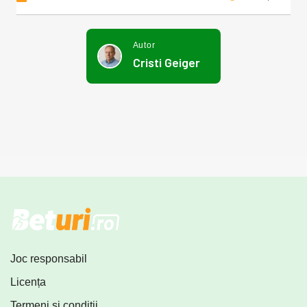
Autor
Cristi Geiger
Joc responsabil
Licența
Termeni și condiții