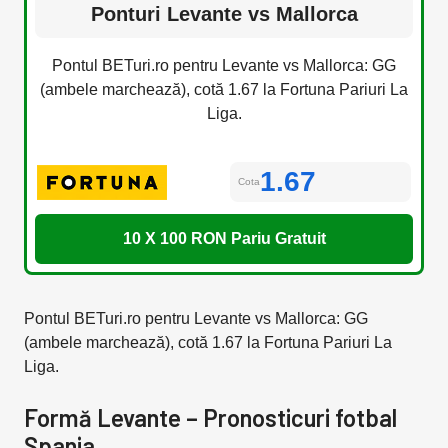
Ponturi Levante vs Mallorca
Pontul BETuri.ro pentru Levante vs Mallorca: GG
(ambele marchează), cotă 1.67 la Fortuna Pariuri La
Liga.
1.67
Cota
10 X 100 RON Pariu Gratuit
Pontul BETuri.ro pentru Levante vs Mallorca: GG
(ambele marchează), cotă 1.67 la Fortuna Pariuri La
Liga.
Formă Levante – Pronosticuri fotbal
Spania