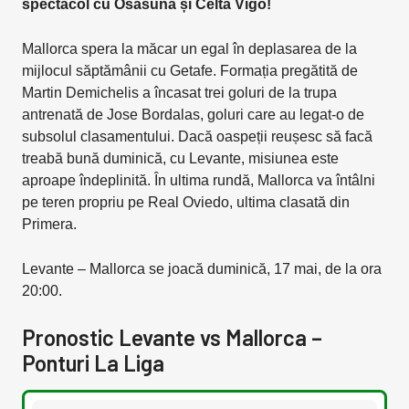
spectacol cu Osasuna și Celta Vigo!
Mallorca spera la măcar un egal în deplasarea de la
mijlocul săptămânii cu Getafe. Formația pregătită de
Martin Demichelis a încasat trei goluri de la trupa
antrenată de Jose Bordalas, goluri care au legat-o de
subsolul clasamentului. Dacă oaspeții reușesc să facă
treabă bună duminică, cu Levante, misiunea este
aproape îndeplinită. În ultima rundă, Mallorca va întâlni
pe teren propriu pe Real Oviedo, ultima clasată din
Primera.
Levante – Mallorca se joacă duminică, 17 mai, de la ora
20:00.
Pronostic Levante vs Mallorca –
Ponturi La Liga