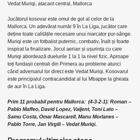
Vedat Muriqi, atacant central, Mallorca
Jucătorul kosovar este omul de gol al celor de la
Mallorca. Un adevărat număr 9 în La Liga, jucător care
deține toate calitățile necesare unui marcator pur-sânge.
Muriqi este un fotbalist puternic, combativ, înalt și foarte
inspirat la finalizare. Jocul aerian și ușurința cu care
Muriqi abordează duelurile 1 la 1 la nivel fizic. Aproape
toți fundașii centrali din Primera au probleme atunci
când adversarul lor direct este Vedat Muriqi. Kosovarul
este principalul contracandidat al lui Mbappe la gheata
de aur în La Liga.
Prim 11 probabil pentru Mallorca: (4-3-2-1): Roman –
Pablo Maffeo, David Lopez, Valjent, Toni Lato –
Samu Costa, Omar Mascarell, Manu Morlanes –
Pablo Torre, Jan Virgili – Vedat Muriqi.