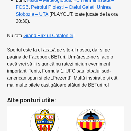
Luni:
Farul – Metaloglobus
,
FC Hermannstadt –
FCSB
,
Petrolul Ploiești – Oțelul Galați
,
Unirea
Slobozia – UTA
(PLAYOUT, toate jucate de la ora
20:30).
Nu rata
Grand Prix-ul Cataloniei
!
Sportul este la el acasă pe site-ul nostru, dar și pe
pagina de Facebook BETuri. Urmărește-ne și acolo
dacă vrei să fii sigur că nu ratezi niciun eveniment
important. Tenis, Formula 1, UFC sau fotbalul sud-
american spun și ele „Prezent!”. Multă inspirație și cât
mai multe bilete câștigătoare alături de BETuri.ro!
Alte ponturi utile: