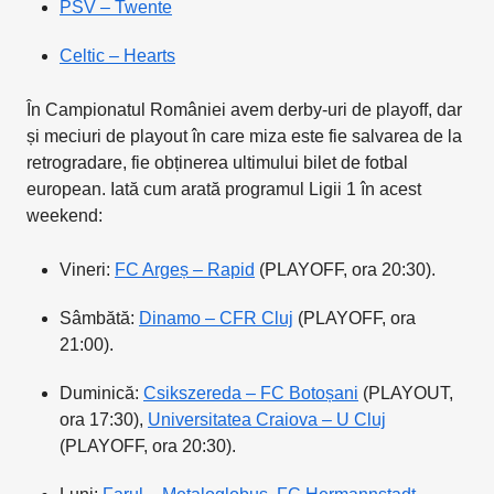
PSV – Twente
Celtic – Hearts
În Campionatul României avem derby-uri de playoff, dar
și meciuri de playout în care miza este fie salvarea de la
retrogradare, fie obținerea ultimului bilet de fotbal
european. Iată cum arată programul Ligii 1 în acest
weekend:
Vineri:
FC Argeș – Rapid
(PLAYOFF, ora 20:30).
Sâmbătă:
Dinamo – CFR Cluj
(PLAYOFF, ora
21:00).
Duminică:
Csikszereda – FC Botoșani
(PLAYOUT,
ora 17:30),
Universitatea Craiova – U Cluj
(PLAYOFF, ora 20:30).