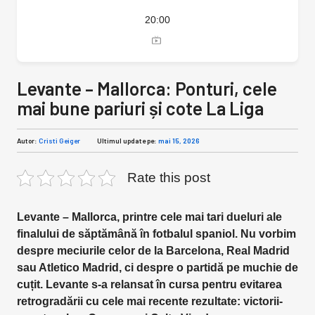
20:00
Levante – Mallorca: Ponturi, cele
mai bune pariuri și cote La Liga
Autor:
Cristi Geiger
Ultimul update pe:
mai 15, 2026
Rate this post
Levante – Mallorca, printre cele mai tari dueluri ale
finalului de săptămână în fotbalul spaniol. Nu vorbim
despre meciurile celor de la Barcelona, Real Madrid
sau Atletico Madrid, ci despre o partidă pe muchie de
cuțit. Levante s-a relansat în cursa pentru evitarea
retrogradării cu cele mai recente rezultate: victorii-