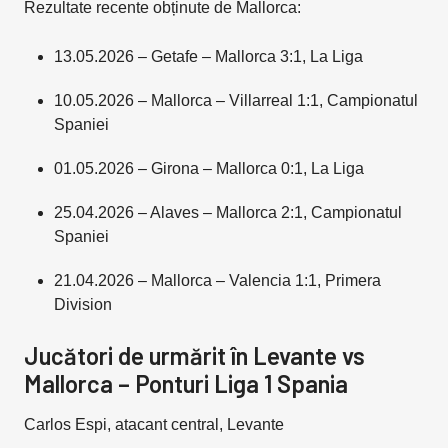
Rezultate recente obținute de Mallorca:
13.05.2026 – Getafe – Mallorca 3:1, La Liga
10.05.2026 – Mallorca – Villarreal 1:1, Campionatul
Spaniei
01.05.2026 – Girona – Mallorca 0:1, La Liga
25.04.2026 – Alaves – Mallorca 2:1, Campionatul
Spaniei
21.04.2026 – Mallorca – Valencia 1:1, Primera
Division
Jucători de urmărit în Levante vs
Mallorca – Ponturi Liga 1 Spania
Carlos Espi, atacant central, Levante