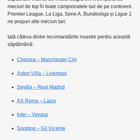
meciuri de top în toate campionatele tari de pe continent.
Premier League, La Liga, Serie A, Bundesliga și Ligue 1
ne propun alte meciuri tari.
Iată câteva dintre recomandările noastre pentru această
săptămână:
Chelsea – Manchester City
Aston Villa – Liverpool
Sevilla – Real Madrid
AS Roma – Lazio
Inter – Verona
Sporting – Gil Vicente