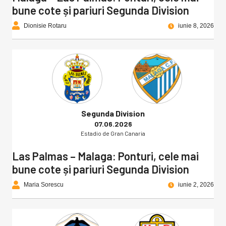
bune cote și pariuri Segunda Division
Dionisie Rotaru
iunie 8, 2026
Segunda Division
07.06.2026
Estadio de Gran Canaria
Las Palmas – Malaga: Ponturi, cele mai
bune cote și pariuri Segunda Division
Maria Sorescu
iunie 2, 2026