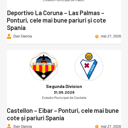
Deportivo La Coruna – Las Palmas –
Ponturi, cele mai bune pariuri și cote
Spania
Dan Oancia
mai 27, 2026
Segunda Division
31.05.2026
Estadio Municipal de Castalia
Castellon – Eibar – Ponturi, cele mai bune
cote și pariuri Spania
Dan Oancia
mai 27, 2026