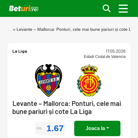
…
Levante – Mallorca: Ponturi, cele mai bune pariuri și cote La L
La Liga
17.05.2026
Estadi Ciutat de Valencia
Levante – Mallorca: Ponturi, cele mai
bune pariuri și cote La Liga
1.67
Joaca la
GG