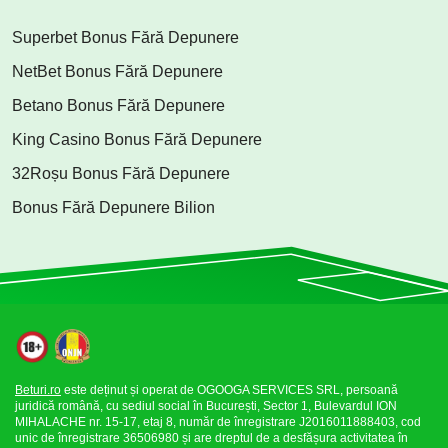
Superbet Bonus Fără Depunere
NetBet Bonus Fără Depunere
Betano Bonus Fără Depunere
King Casino Bonus Fără Depunere
32Roșu Bonus Fără Depunere
Bonus Fără Depunere Bilion
Beturi.ro
este deținut și operat de OGOOGA SERVICES SRL, persoană
juridică română, cu sediul social în București, Sector 1, Bulevardul ION
MIHALACHE nr. 15-17, etaj 8, număr de înregistrare J2016011888403, cod
unic de înregistrare 36506980 și are dreptul de a desfășura activitatea în