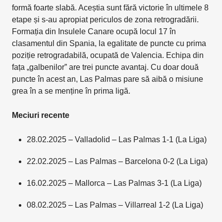
formă foarte slabă. Aceștia sunt fără victorie în ultimele 8
etape și s-au apropiat periculos de zona retrogradării.
Formația din Insulele Canare ocupă locul 17 în
clasamentul din Spania, la egalitate de puncte cu prima
poziție retrogradabilă, ocupată de Valencia. Echipa din
fața „galbenilor” are trei puncte avantaj. Cu doar două
puncte în acest an, Las Palmas pare să aibă o misiune
grea în a se menține în prima ligă.
Meciuri recente
28.02.2025 – Valladolid – Las Palmas 1-1 (La Liga)
22.02.2025 – Las Palmas – Barcelona 0-2 (La Liga)
16.02.2025 – Mallorca – Las Palmas 3-1 (La Liga)
08.02.2025 – Las Palmas – Villarreal 1-2 (La Liga)