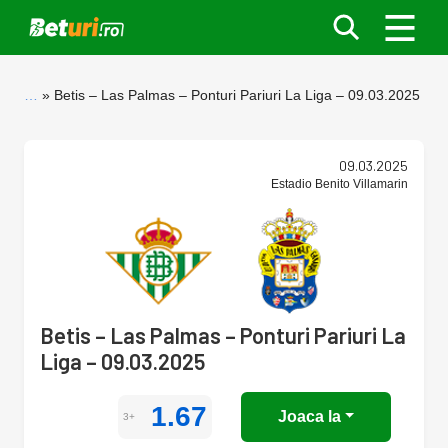
…
Betis – Las Palmas – Ponturi Pariuri La Liga – 09.03.2025
09.03.2025
Estadio Benito Villamarin
Betis – Las Palmas – Ponturi Pariuri La
Liga – 09.03.2025
1.67
Joaca la
3+