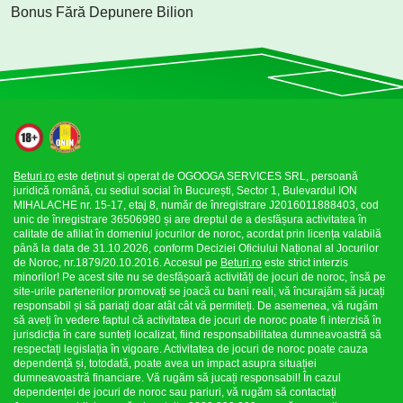
Bonus Fără Depunere Bilion
Beturi.ro
este deținut și operat de OGOOGA SERVICES SRL, persoană
juridică română, cu sediul social în București, Sector 1, Bulevardul ION
MIHALACHE nr. 15-17, etaj 8, număr de înregistrare J2016011888403, cod
unic de înregistrare 36506980 și are dreptul de a desfășura activitatea în
calitate de afiliat în domeniul jocurilor de noroc, acordat prin licența valabilă
până la data de 31.10.2026, conform Deciziei Oficiului Național al Jocurilor
de Noroc, nr.1879/20.10.2016. Accesul pe
Beturi.ro
este strict interzis
minorilor! Pe acest site nu se desfășoară activități de jocuri de noroc, însă pe
site-urile partenerilor promovați se joacă cu bani reali, vă încurajăm să jucați
responsabil și să pariați doar atât cât vă permiteți. De asemenea, vă rugăm
să aveți în vedere faptul că activitatea de jocuri de noroc poate fi interzisă în
jurisdicția în care sunteți localizat, fiind responsabilitatea dumneavoastră să
respectați legislația în vigoare. Activitatea de jocuri de noroc poate cauza
dependență și, totodată, poate avea un impact asupra situației
dumneavoastră financiare. Vă rugăm să jucați responsabil! În cazul
dependenței de jocuri de noroc sau pariuri, vă rugăm să contactați