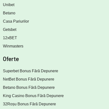
Unibet
Betano
Casa Pariurilor
Getsbet
12xBET
Winmasters
Oferte
Superbet Bonus Fără Depunere
NetBet Bonus Fără Depunere
Betano Bonus Fără Depunere
King Casino Bonus Fără Depunere
32Roșu Bonus Fără Depunere