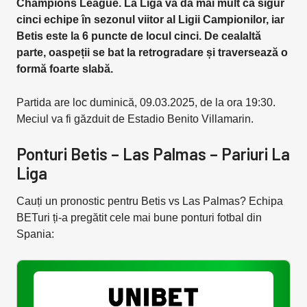
Champions League. La Liga va da mai mult ca sigur
cinci echipe în sezonul viitor al Ligii Campionilor, iar
Betis este la 6 puncte de locul cinci. De cealaltă
parte, oaspeții se bat la retrogradare și traversează o
formă foarte slabă.
Partida are loc duminică, 09.03.2025, de la ora 19:30.
Meciul va fi găzduit de Estadio Benito Villamarin.
Ponturi Betis – Las Palmas – Pariuri La
Liga
Cauți un pronostic pentru Betis vs Las Palmas? Echipa
BETuri ți-a pregătit cele mai bune ponturi fotbal din
Spania: