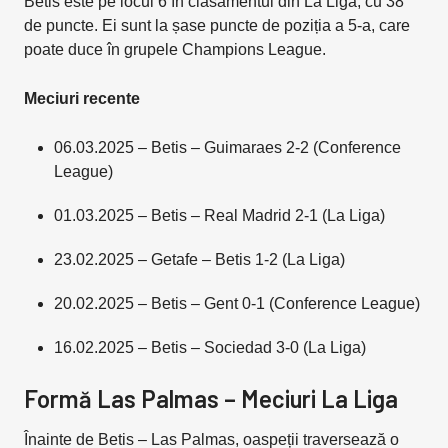
Betis este pe locul 6 în clasamentul din La Liga, cu 38
de puncte. Ei sunt la șase puncte de poziția a 5-a, care
poate duce în grupele Champions League.
Meciuri recente
06.03.2025 – Betis – Guimaraes 2-2 (Conference
League)
01.03.2025 – Betis – Real Madrid 2-1 (La Liga)
23.02.2025 – Getafe – Betis 1-2 (La Liga)
20.02.2025 – Betis – Gent 0-1 (Conference League)
16.02.2025 – Betis – Sociedad 3-0 (La Liga)
Formă Las Palmas – Meciuri La Liga
Înainte de Betis – Las Palmas, oaspeții traversează o