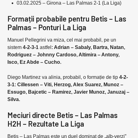
03.02.2025 – Girona – Las Palmas 2-1 (La Liga)
Formații probabile pentru Betis – Las
Palmas – Ponturi La Liga
Manuel Pellegrini va miza, cel mai probabil, pe un
sistem
4-2-3-1
astfel
: Adrian – Sabaly, Bartra, Natan,
Rodriguez – Johnny Cardoso, Altimira – Antony,
Isco, Ez Abde – Cucho.
Diego Martinez va alinia, probabil, o formație de tip
4-2-
3-1: Cillessen – Viti, Herzog, Alex Suarez, Munoz –
Essugo, Bajcetic – Ramirez, Javier Munoz, Januzaj –
Silva.
Meciuri directe Betis – Las Palmas
H2H – Rezultate La Liga
Betis – Las Palmas este un duel dominat de „alb-verzi”