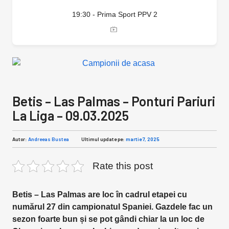
19:30 - Prima Sport PPV 2
Betis – Las Palmas – Ponturi Pariuri
La Liga – 09.03.2025
Autor:
Andreeas Bustea
Ultimul update pe:
martie 7, 2025
Rate this post
Betis – Las Palmas are loc în cadrul etapei cu
numărul 27 din campionatul Spaniei. Gazdele fac un
sezon foarte bun și se pot gândi chiar la un loc de