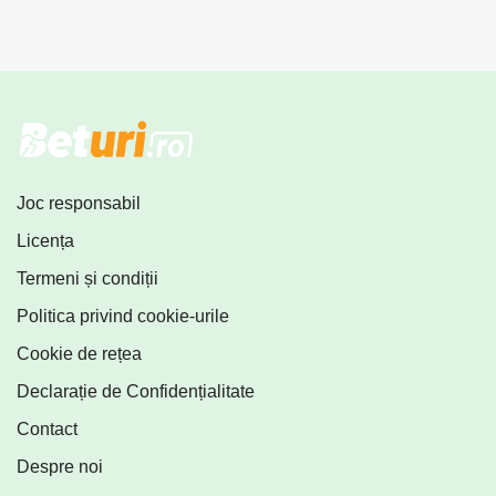
Joc responsabil
Licența
Termeni și condiții
Politica privind cookie-urile
Cookie de rețea
Declarație de Confidențialitate
Contact
Despre noi