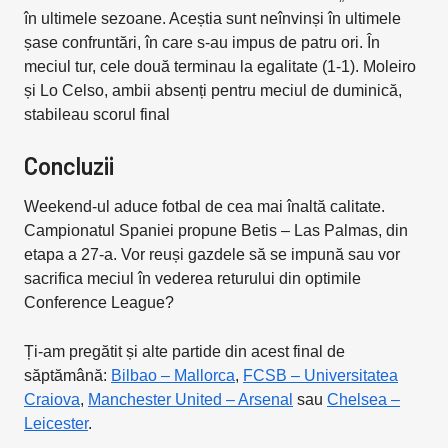
în ultimele sezoane. Aceștia sunt neînvinși în ultimele
șase confruntări, în care s-au impus de patru ori. În
meciul tur, cele două terminau la egalitate (1-1). Moleiro
și Lo Celso, ambii absenți pentru meciul de duminică,
stabileau scorul final
Concluzii
Weekend-ul aduce fotbal de cea mai înaltă calitate.
Campionatul Spaniei propune Betis – Las Palmas, din
etapa a 27-a. Vor reuși gazdele să se impună sau vor
sacrifica meciul în vederea returului din optimile
Conference League?
Ți-am pregătit și alte partide din acest final de
săptămână:
Bilbao – Mallorca
,
FCSB – Universitatea
Craiova
,
Manchester United – Ar
s
enal
sau
Chelsea –
Leicester
.