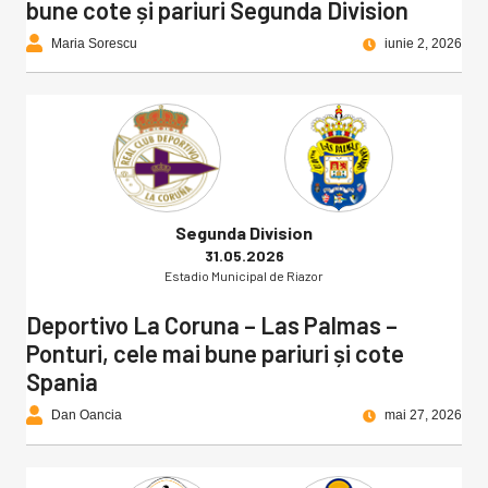
bune cote și pariuri Segunda Division
Maria Sorescu
iunie 2, 2026
Segunda Division
31.05.2026
Estadio Municipal de Riazor
Deportivo La Coruna – Las Palmas –
Ponturi, cele mai bune pariuri și cote
Spania
Dan Oancia
mai 27, 2026