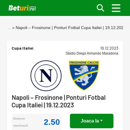
…
Napoli – Frosinone | Ponturi Fotbal Cupa Italiei | 19.12.2023
Cupa Italiei
19.12.2023
Stadio Diego Armando Maradona
Napoli – Frosinone | Ponturi Fotbal
Cupa Italiei | 19.12.2023
Simeone
2.50
Joaca la
marchează