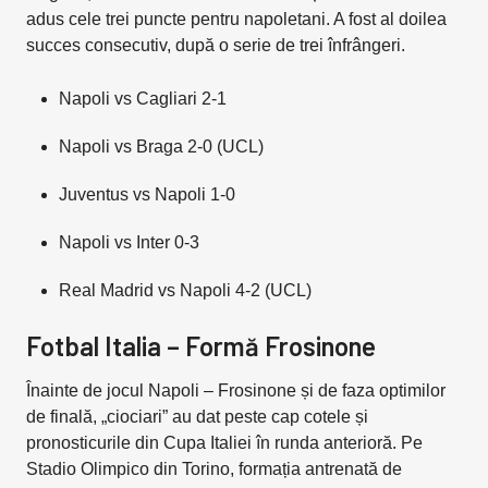
adus cele trei puncte pentru napoletani. A fost al doilea
succes consecutiv, după o serie de trei înfrângeri.
Napoli vs Cagliari 2-1
Napoli vs Braga 2-0 (UCL)
Juventus vs Napoli 1-0
Napoli vs Inter 0-3
Real Madrid vs Napoli 4-2 (UCL)
Fotbal Italia – Formă Frosinone
Înainte de jocul Napoli – Frosinone și de faza optimilor
de finală, „ciociari” au dat peste cap cotele și
pronosticurile din Cupa Italiei în runda anterioră. Pe
Stadio Olimpico din Torino, formația antrenată de