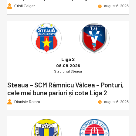
Cristi Geiger
august 6, 2026
Liga 2
08.08.2026
Stadionul Steaua
Steaua – SCM Râmnicu Vâlcea – Ponturi,
cele mai bune pariuri și cote Liga 2
Dionisie Rotaru
august 6, 2026