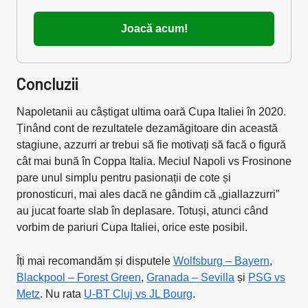
Joacă acum!
Concluzii
Napoletanii au câștigat ultima oară Cupa Italiei în 2020.
Ținând cont de rezultatele dezamăgitoare din această
stagiune, azzurri ar trebui să fie motivați să facă o figură
cât mai bună în Coppa Italia. Meciul Napoli vs Frosinone
pare unul simplu pentru pasionații de cote și
pronosticuri, mai ales dacă ne gândim că „giallazzurri”
au jucat foarte slab în deplasare. Totuși, atunci când
vorbim de pariuri Cupa Italiei, orice este posibil.
Îți mai recomandăm și disputele
Wolfsburg – Bayern
,
Blackpool – Forest Green
,
Granada – Sevilla
și
PSG vs
Metz
. Nu rata
U-BT Cluj vs JL Bourg
.