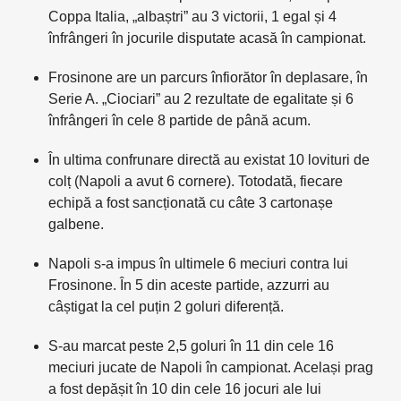
Coppa Italia, „albaștri” au 3 victorii, 1 egal și 4
înfrângeri în jocurile disputate acasă în campionat.
Frosinone are un parcurs înfiorător în deplasare, în
Serie A. „Ciociari” au 2 rezultate de egalitate și 6
înfrângeri în cele 8 partide de până acum.
În ultima confrunare directă au existat 10 lovituri de
colț (Napoli a avut 6 cornere). Totodată, fiecare
echipă a fost sancționată cu câte 3 cartonașe
galbene.
Napoli s-a impus în ultimele 6 meciuri contra lui
Frosinone. În 5 din aceste partide, azzurri au
câștigat la cel puțin 2 goluri diferență.
S-au marcat peste 2,5 goluri în 11 din cele 16
meciuri jucate de Napoli în campionat. Același prag
a fost depășit în 10 din cele 16 jocuri ale lui