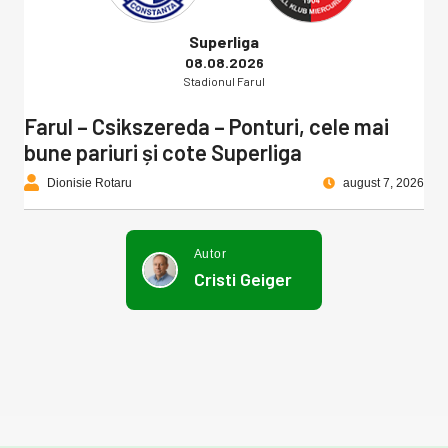
Superliga
08.08.2026
Stadionul Farul
Farul – Csikszereda – Ponturi, cele mai
bune pariuri și cote Superliga
Dionisie Rotaru
august 7, 2026
Autor
Cristi Geiger