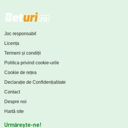
Joc responsabil
Licența
Termeni și condiții
Politica privind cookie-urile
Cookie de rețea
Declarație de Confidențialitate
Contact
Despre noi
Hartă site
Urmărește-ne!