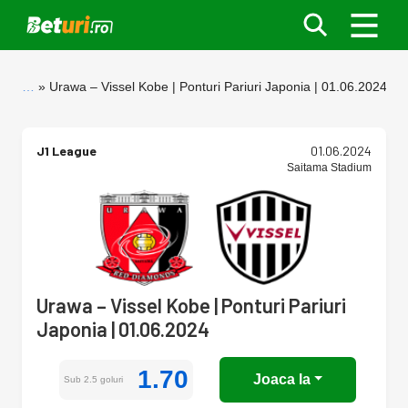
…
Urawa – Vissel Kobe | Ponturi Pariuri Japonia | 01.06.2024
J1 League
01.06.2024
Saitama Stadium
Urawa – Vissel Kobe | Ponturi Pariuri
Japonia | 01.06.2024
1.70
Joaca la
Sub 2.5 goluri