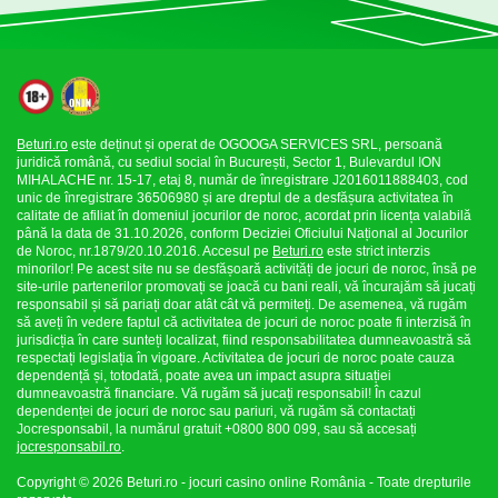
Beturi.ro
este deținut și operat de OGOOGA SERVICES SRL, persoană
juridică română, cu sediul social în București, Sector 1, Bulevardul ION
MIHALACHE nr. 15-17, etaj 8, număr de înregistrare J2016011888403, cod
unic de înregistrare 36506980 și are dreptul de a desfășura activitatea în
calitate de afiliat în domeniul jocurilor de noroc, acordat prin licența valabilă
până la data de 31.10.2026, conform Deciziei Oficiului Național al Jocurilor
de Noroc, nr.1879/20.10.2016. Accesul pe
Beturi.ro
este strict interzis
minorilor! Pe acest site nu se desfășoară activități de jocuri de noroc, însă pe
site-urile partenerilor promovați se joacă cu bani reali, vă încurajăm să jucați
responsabil și să pariați doar atât cât vă permiteți. De asemenea, vă rugăm
să aveți în vedere faptul că activitatea de jocuri de noroc poate fi interzisă în
jurisdicția în care sunteți localizat, fiind responsabilitatea dumneavoastră să
respectați legislația în vigoare. Activitatea de jocuri de noroc poate cauza
dependență și, totodată, poate avea un impact asupra situației
dumneavoastră financiare. Vă rugăm să jucați responsabil! În cazul
dependenței de jocuri de noroc sau pariuri, vă rugăm să contactați
Jocresponsabil, la numărul gratuit +0800 800 099, sau să accesați
jocresponsabil.ro
.
Copyright © 2026 Beturi.ro - jocuri casino online România - Toate drepturile