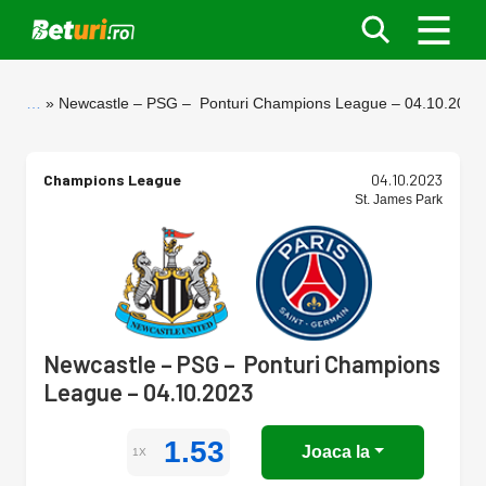
…
Newcastle – PSG – Ponturi Champions League – 04.10.2023
Champions League
04.10.2023
St. James Park
Newcastle – PSG – Ponturi Champions
League – 04.10.2023
1.53
Joaca la
1X