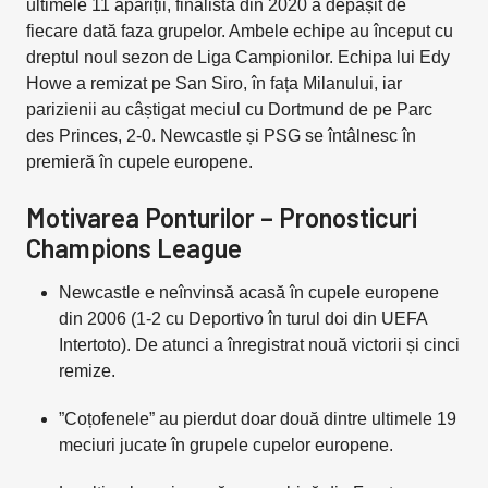
ultimele 11 apariții, finalista din 2020 a depășit de
fiecare dată faza grupelor. Ambele echipe au început cu
dreptul noul sezon de Liga Campionilor. Echipa lui Edy
Howe a remizat pe San Siro, în fața Milanului, iar
parizienii au câștigat meciul cu Dortmund de pe Parc
des Princes, 2-0. Newcastle și PSG se întâlnesc în
premieră în cupele europene.
Motivarea Ponturilor – Pronosticuri
Champions League
Newcastle e neînvinsă acasă în cupele europene
din 2006 (1-2 cu Deportivo în turul doi din UEFA
Intertoto). De atunci a înregistrat nouă victorii și cinci
remize.
”Coțofenele” au pierdut doar două dintre ultimele 19
meciuri jucate în grupele cupelor europene.