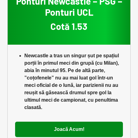
Ponturi Newcastle – PSG –
Ponturi UCL
Cotă 1.53
Newcastle a tras un singur șut pe spațiul
porții în primul meci din grupă (cu Milan),
abia în minutul 95. Pe de altă parte,
”coțofenele” nu au mai luat gol într-un
meci oficial de o lună, iar parizienii nu au
reușit să găsească drumul spre gol la
ultimul meci de campionat, cu penultima
clasată.
Joacă Acum!