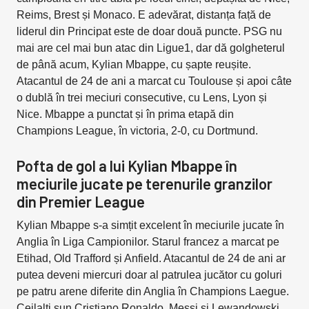
Reims, Brest și Monaco. E adevărat, distanța față de
liderul din Principat este de doar două puncte. PSG nu
mai are cel mai bun atac din Ligue1, dar dă golgheterul
de până acum, Kylian Mbappe, cu șapte reușite.
Atacantul de 24 de ani a marcat cu Toulouse și apoi câte
o dublă în trei meciuri consecutive, cu Lens, Lyon și
Nice. Mbappe a punctat și în prima etapă din
Champions League, în victoria, 2-0, cu Dortmund.
Pofta de gol a lui Kylian Mbappe în
meciurile jucate pe terenurile granzilor
din Premier League
Kylian Mbappe s-a simțit excelent în meciurile jucate în
Anglia în Liga Campionilor. Starul francez a marcat pe
Etihad, Old Trafford și Anfield. Atacantul de 24 de ani ar
putea deveni miercuri doar al patrulea jucător cu goluri
pe patru arene diferite din Anglia în Champions Laegue.
Ceilalți sun Cristiano Ronaldo, Messi și Lewandowski.