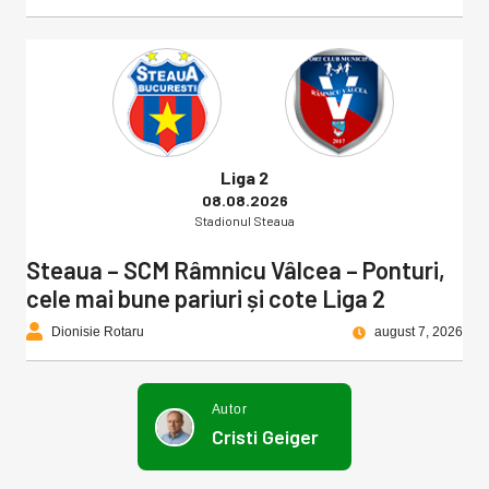
Liga 2
08.08.2026
Stadionul Steaua
Steaua – SCM Râmnicu Vâlcea – Ponturi,
cele mai bune pariuri și cote Liga 2
Dionisie Rotaru
august 7, 2026
Autor
Cristi Geiger