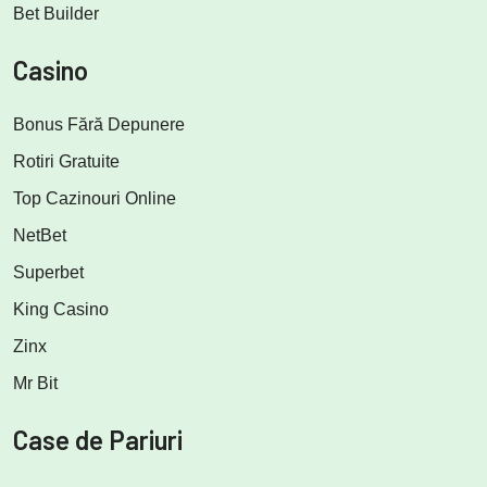
Bet Builder
Casino
Bonus Fără Depunere
Rotiri Gratuite
Top Cazinouri Online
NetBet
Superbet
King Casino
Zinx
Mr Bit
Case de Pariuri