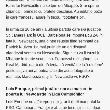
Fanii lui Newcastle nu se tem de Mbappe. S-ar spune
chiar că îl primesc cu brațele deschise. Au editat o poză
în care francezul apare în tricoul ”coțofenelor”.
În urmă cu 20 de ani (la ultima partidă care s-a jucat pe
St. James'Park în UCL) Barcelona se impunea cu 2-0 în
fața lui Newcastle, una dintre reușite fiind semnată de
Patrick Kluivert. La mai puțin de un an distanță,
olandezul semna cu Newcastle. Sigur, nu va fi cazul lui
Mbappe în foarte scurt timp. Francezul e cu gândul la
Real Madrid, dar o ofertă tentantă venită de la ”coțofene”
peste câțiva ani ar putea face din acea fotografie o
realitate. Marchează el și în Newcastle vs PSG?
Luis Enrique, primul jucător care a marcat în
poarta lui Newcastle în Liga Campionilor
Luis Enrique nu a început cum și-ar fi dorit mandatul la
PSG. Campioana Franței e abia pe locul cinci, cu doar