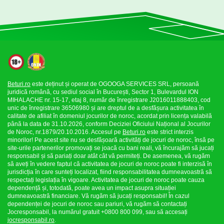
Beturi.ro
este deținut și operat de OGOOGA SERVICES SRL, persoană
juridică română, cu sediul social în București, Sector 1, Bulevardul ION
MIHALACHE nr. 15-17, etaj 8, număr de înregistrare J2016011888403, cod
unic de înregistrare 36506980 și are dreptul de a desfășura activitatea în
calitate de afiliat în domeniul jocurilor de noroc, acordat prin licența valabilă
până la data de 31.10.2026, conform Deciziei Oficiului Național al Jocurilor
de Noroc, nr.1879/20.10.2016. Accesul pe
Beturi.ro
este strict interzis
minorilor! Pe acest site nu se desfășoară activități de jocuri de noroc, însă pe
site-urile partenerilor promovați se joacă cu bani reali, vă încurajăm să jucați
responsabil și să pariați doar atât cât vă permiteți. De asemenea, vă rugăm
să aveți în vedere faptul că activitatea de jocuri de noroc poate fi interzisă în
jurisdicția în care sunteți localizat, fiind responsabilitatea dumneavoastră să
respectați legislația în vigoare. Activitatea de jocuri de noroc poate cauza
dependență și, totodată, poate avea un impact asupra situației
dumneavoastră financiare. Vă rugăm să jucați responsabil! În cazul
dependenței de jocuri de noroc sau pariuri, vă rugăm să contactați
Jocresponsabil, la numărul gratuit +0800 800 099, sau să accesați
jocresponsabil.ro
.