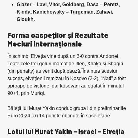
Glazer – Lavi, Vitor, Goldberg, Dasa – Peretz,
Kinda, Kanichowsky – Turgeman, Zahavi,
Gloukh.
Forma oaspeților și Rezultate
Meciuri internaționale
În schimb, Elveția vine după un 3-0 contra Andorrei.
Toate cele trei goluri marcat de Itten, Xhaka și Shaqiri
(din penalty) au venit după pauză. Înaintea acestui
succes, elvețienii remizau în Kosovo (2-2). ”Nati” a fost
aproape de victorie, dar kosovarii au egalat în minutul
90+4, prin Muriqi.
Băieții lui Murat Yakin conduc grupa I din preliminariile
Euro 2024, cu 14 puncte obținute în șase etape.
Lotul lui Murat Yakin – Israel – Elveția