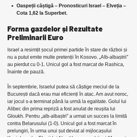
Oaspeții câștigă – Pronosticuri Israel – Elveția –
Cota 1,62 la Superbet.
Forma gazdelor și Rezultate
Preliminarii Euro
Israel a resimțit șocul primei partide în stare de război și
nu a putut emite multe pretenții în Kosovo. „Alb-albaștrii”
au pierdut cu 0-1. Unicul gol a fost marcat de Rashica,
înainte de pauză.
În septembrie, Israelul putea să câștige meciul de la
București dacă erau mai eficienți în atac. Am avut noroc,
iar jocul s-a terminat până la urmă la egalitate. Golul lui
Alibec din prima repriză a fost anulat de reușita lui
Gloukh. Pentru „alb-albaștri” a urmat un succes la limită
contra Belarusului (1-0). Unicul gol a fost marcat în
prelungiri, în urma unui șut deviat al mijlocașului