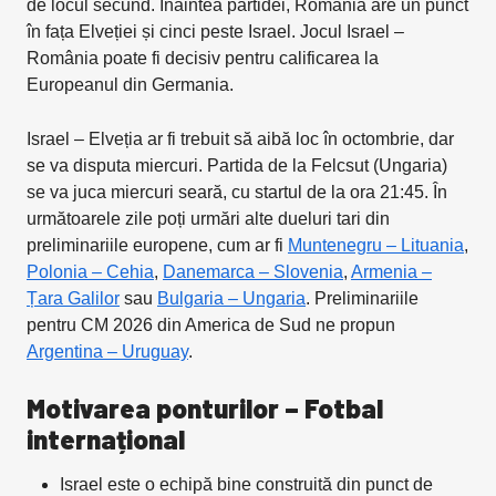
de locul secund. Înaintea partidei, România are un punct
în fața Elveției și cinci peste Israel. Jocul Israel –
România poate fi decisiv pentru calificarea la
Europeanul din Germania.
Israel – Elveția ar fi trebuit să aibă loc în octombrie, dar
se va disputa miercuri. Partida de la Felcsut (Ungaria)
se va juca miercuri seară, cu startul de la ora 21:45. În
următoarele zile poți urmări alte dueluri tari din
preliminariile europene, cum ar fi
Muntenegru – Lituania
,
Polonia – Cehia
,
Danemarca – Slovenia
,
Armenia –
Țara Galilor
sau
Bulgaria – Ungaria
. Preliminariile
pentru CM 2026 din America de Sud ne propun
Argentina – Uruguay
.
Motivarea ponturilor – Fotbal
internațional
Israel este o echipă bine construită din punct de