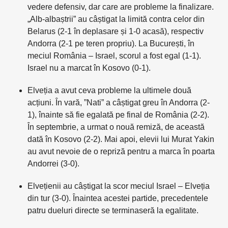
vedere defensiv, dar care are probleme la finalizare.
„Alb-albaștrii” au câștigat la limită contra celor din
Belarus (2-1 în deplasare și 1-0 acasă), respectiv
Andorra (2-1 pe teren propriu). La București, în
meciul România – Israel, scorul a fost egal (1-1).
Israel nu a marcat în Kosovo (0-1).
Elveția a avut ceva probleme la ultimele două
acțiuni. În vară, ”Nati” a câștigat greu în Andorra (2-
1), înainte să fie egalată pe final de România (2-2).
În septembrie, a urmat o nouă remiză, de această
dată în Kosovo (2-2). Mai apoi, elevii lui Murat Yakin
au avut nevoie de o repriză pentru a marca în poarta
Andorrei (3-0).
Elvețienii au câștigat la scor meciul Israel – Elveția
din tur (3-0). Înaintea acestei partide, precedentele
patru dueluri directe se terminaseră la egalitate.