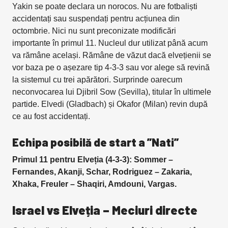
Yakin se poate declara un norocos. Nu are fotbaliști
accidentați sau suspendați pentru acțiunea din
octombrie. Nici nu sunt preconizate modificări
importante în primul 11. Nucleul dur utilizat până acum
va rămâne același. Rămâne de văzut dacă elvețienii se
vor baza pe o așezare tip 4-3-3 sau vor alege să revină
la sistemul cu trei apărători. Surprinde oarecum
neconvocarea lui Djibril Sow (Sevilla), titular în ultimele
partide. Elvedi (Gladbach) și Okafor (Milan) revin după
ce au fost accidentați.
Echipa posibilă de start a ”Nati”
Primul 11 pentru Elveția (4-3-3): Sommer –
Fernandes, Akanji, Schar, Rodriguez – Zakaria,
Xhaka, Freuler – Shaqiri, Amdouni, Vargas.
Israel vs Elveția
–
Meciuri directe