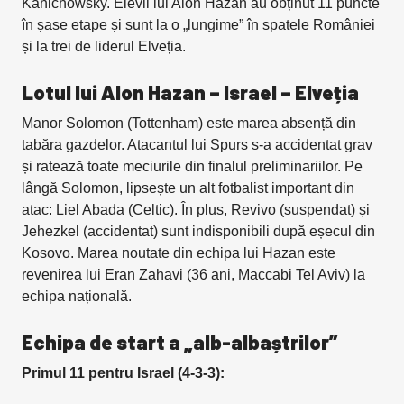
Kanichowsky. Elevii lui Alon Hazan au obținut 11 puncte
în șase etape și sunt la o „lungime” în spatele României
și la trei de liderul Elveția.
Lotul lui Alon Hazan – Israel – Elveția
Manor Solomon (Tottenham) este marea absență din
tabăra gazdelor. Atacantul lui Spurs s-a accidentat grav
și ratează toate meciurile din finalul preliminariilor. Pe
lângă Solomon, lipsește un alt fotbalist important din
atac: Liel Abada (Celtic). În plus, Revivo (suspendat) și
Jehezkel (accidentat) sunt indisponibili după eșecul din
Kosovo. Marea noutate din echipa lui Hazan este
revenirea lui Eran Zahavi (36 ani, Maccabi Tel Aviv) la
echipa națională.
Echipa de start a „alb-albaștrilor”
Primul 11 pentru
Israel (4-3-3):