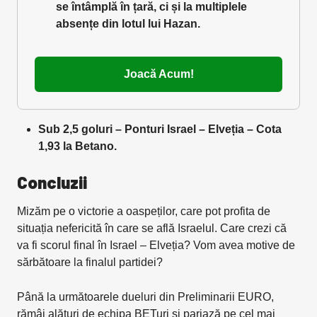
se întâmplă în țară, ci și la multiplele
absențe din lotul lui Hazan.
Joacă Acum!
Sub 2,5 goluri – Ponturi Israel – Elveția – Cota
1,93 la Betano.
Concluzii
Mizăm pe o victorie a oaspeților, care pot profita de
situația nefericită în care se află Israelul. Care crezi că
va fi scorul final în Israel – Elveția? Vom avea motive de
sărbătoare la finalul partidei?
Până la următoarele dueluri din Preliminarii EURO,
rămâi alături de echipa BETuri și pariază pe cel mai