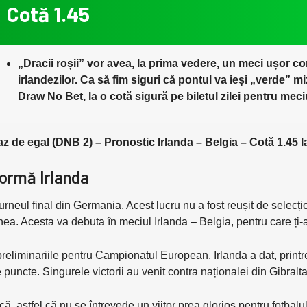
Cotă 1.45
„Dracii roșii” vor avea, la prima vedere, un meci ușor co
irlandezilor. Ca să fim siguri că pontul va ieși „verde”
Draw No Bet, la o cotă sigură pe biletul zilei pentru meci
z de egal (DNB 2) – Pronostic Irlanda – Belgia – Cotă 1.45 l
Formă Irlanda
 turneul final din Germania. Acest lucru nu a fost reușit de selec
ea. Acesta va debuta în meciul Irlanda – Belgia, pentru care ți-a
preliminariile pentru Campionatul European. Irlanda a dat, printr
 puncte. Singurele victorii au venit contra naționalei din Gibralta
ă, astfel că nu se întrevede un viitor prea glorios pentru fotbalul