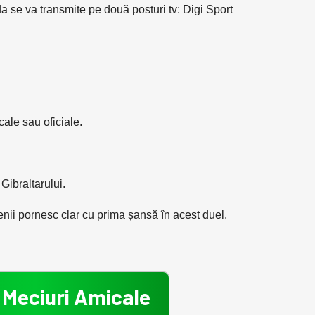
a se va transmite pe două posturi tv: Digi Sport
cale sau oficiale.
Gibraltarului.
enii pornesc clar cu prima șansă în acest duel.
i Meciuri Amicale