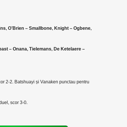
ns, O’Brien – Smallbone, Knight – Ogbene,
bast – Onana, Tielemans, De Ketelaere –
, scor 2-2. Batshuayi și Vanaken punctau pentru
duel, scor 3-0.