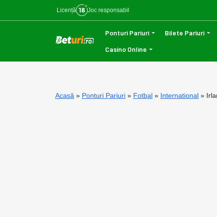
Licență
Joc responsabil
Ponturi Pariuri
Bilete Pariuri
Casino Online
Acasă
Ponturi Pariuri
Fotbal
International
Irl