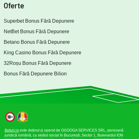
Oferte
Superbet Bonus Fără Depunere
NetBet Bonus Fără Depunere
Betano Bonus Fără Depunere
King Casino Bonus Fără Depunere
32Roșu Bonus Fără Depunere
Bonus Fără Depunere Bilion
Beturi.ro
este deținut și operat de OGOOGA SERVICES SRL, persoană
juridică română, cu sediul social în București, Sector 1, Bulevardul ION