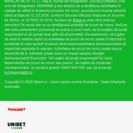
MIHALACHE nr. 15-17, etaj 8, număr de înregistrare J2016011888403, cod
unic de înregistrare 36506980 și are dreptul de a desfășura activitatea în
calitate de afiliat în domeniul jocurilor de noroc, acordat prin licența valabilă
până la data de 31.10.2026, conform Deciziei Oficiului Național al Jocurilor
de Noroc, nr.1879/20.10.2016. Accesul pe
Beturi.ro
este strict interzis
minorilor! Pe acest site nu se desfășoară activități de jocuri de noroc, însă pe
site-urile partenerilor promovați se joacă cu bani reali, vă încurajăm să jucați
responsabil și să pariați doar atât cât vă permiteți. De asemenea, vă rugăm
să aveți în vedere faptul că activitatea de jocuri de noroc poate fi interzisă în
jurisdicția în care sunteți localizat, fiind responsabilitatea dumneavoastră să
respectați legislația în vigoare. Activitatea de jocuri de noroc poate cauza
dependență și, totodată, poate avea un impact asupra situației
dumneavoastră financiare. Vă rugăm să jucați responsabil! În cazul
dependenței de jocuri de noroc sau pariuri, vă rugăm să contactați
Jocresponsabil, la numărul gratuit +0800 800 099, sau să accesați
jocresponsabil.ro
.
Copyright © 2026 Beturi.ro - jocuri casino online România - Toate drepturile
rezervate.