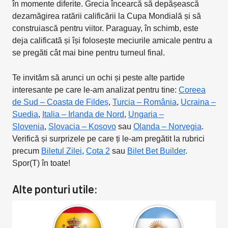
în momente diferite. Grecia încearcă să depășească
dezamăgirea ratării calificării la Cupa Mondială și să
construiască pentru viitor. Paraguay, în schimb, este
deja calificată și își folosește meciurile amicale pentru a
se pregăti cât mai bine pentru turneul final.
Te invităm să arunci un ochi și peste alte partide
interesante pe care le-am analizat pentru tine:
Coreea
de Sud – Coasta de Fildeș
,
Turcia – România
,
Ucraina –
Suedia
,
Italia – Irlanda de Nord
,
Ungaria –
Slovenia
,
Slovacia – Kosovo
sau
Olanda – Norvegia
.
Verifică și surprizele pe care ți le-am pregătit la rubrici
precum
Biletul Zilei
,
Cota 2
sau
Bilet Bet Builder
.
Spor(T) în toate!
Alte ponturi utile: