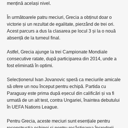
mențină același nivel.
În următoarele patru meciuri, Grecia a obținut doar o
victorie și un rezultat de egalitate, pierzând de trei ori.
Acest parcurs a dus la clasarea pe locul 3 și la o nouă
absență de la turneul final.
Astfel, Grecia ajunge la trei Campionate Mondiale
consecutive ratate, după participarea din 2014, unde a
fost eliminată în optimi.
Selecționerul Ivan Jovanovic speră ca meciurile amicale
să ofere un nou început pentru echipă. Partida cu
Paraguay este prima după eșecul din calificări și va fi
urmată de un alt test, contra Ungariei, înaintea debutului
în UEFA Nations League.
Pentru Grecia, aceste meciuri sunt esențiale pentru
reconstrucția echipei și pentru recâștigarea încrederii.