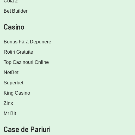
Cota 2
Bet Builder
Casino
Bonus Fără Depunere
Rotiri Gratuite
Top Cazinouri Online
NetBet
Superbet
King Casino
Zinx
Mr Bit
Case de Pariuri