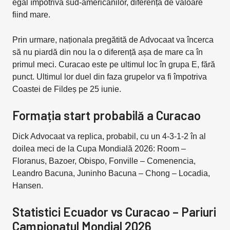
egal împotriva sud-americanilor, diferența de valoare
fiind mare.
Prin urmare, naționala pregătită de Advocaat va încerca
să nu piardă din nou la o diferență așa de mare ca în
primul meci. Curacao este pe ultimul loc în grupa E, fără
punct. Ultimul lor duel din faza grupelor va fi împotriva
Coastei de Fildeș pe 25 iunie.
Formația start probabilă a Curacao
Dick Advocaat va replica, probabil, cu un 4-3-1-2 în al
doilea meci de la Cupa Mondială 2026: Room –
Floranus, Bazoer, Obispo, Fonville – Comenencia,
Leandro Bacuna, Juninho Bacuna – Chong – Locadia,
Hansen.
Statistici Ecuador vs Curacao – Pariuri
Campionatul Mondial 2026