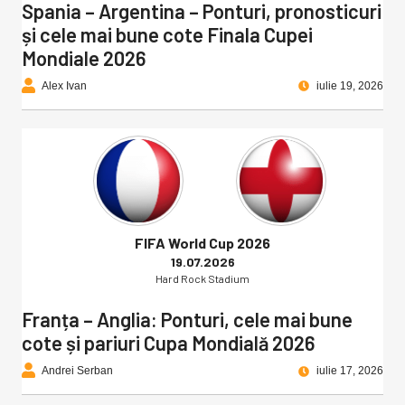
Spania – Argentina – Ponturi, pronosticuri
și cele mai bune cote Finala Cupei
Mondiale 2026
Alex Ivan
iulie 19, 2026
FIFA World Cup 2026
19.07.2026
Hard Rock Stadium
Franța – Anglia: Ponturi, cele mai bune
cote și pariuri Cupa Mondială 2026
Andrei Serban
iulie 17, 2026