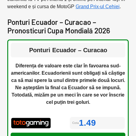
weekend e și cursa de MotoGP
Grand Prix-ul Cehiei
.
Ponturi Ecuador – Curacao –
Pronosticuri Cupa Mondială 2026
Ponturi Ecuador – Curacao
Diferența de valoare este clar în favoarea sud-
americanilor. Ecuadorienii sunt obligați să câștige
ca să mai spere la unul dintre primele două locuri.
Ne așteptăm la final ca Ecuador să se impună.
Totodată, mizăm pe un meci în care se vor înscrie
cel puțin trei goluri.
1.49
Cota