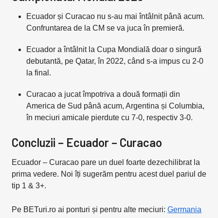
Ecuador și Curacao nu s-au mai întâlnit până acum.
Confruntarea de la CM se va juca în premieră.
Ecuador a întâlnit la Cupa Mondială doar o singură
debutantă, pe Qatar, în 2022, când s-a impus cu 2-0
la final.
Curacao a jucat împotriva a două formații din
America de Sud până acum, Argentina și Columbia,
în meciuri amicale pierdute cu 7-0, respectiv 3-0.
Concluzii – Ecuador – Curacao
Ecuador – Curacao pare un duel foarte dezechilibrat la
prima vedere. Noi îți sugerăm pentru acest duel pariul de
tip 1 & 3+.
Pe BETuri.ro ai ponturi și pentru alte meciuri:
Germania