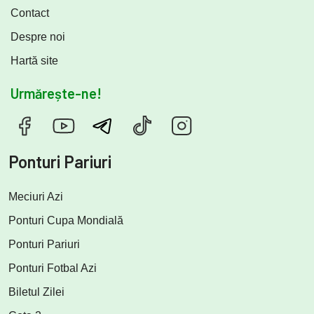
Contact
Despre noi
Hartă site
Urmărește-ne!
Ponturi Pariuri
Meciuri Azi
Ponturi Cupa Mondială
Ponturi Pariuri
Ponturi Fotbal Azi
Biletul Zilei