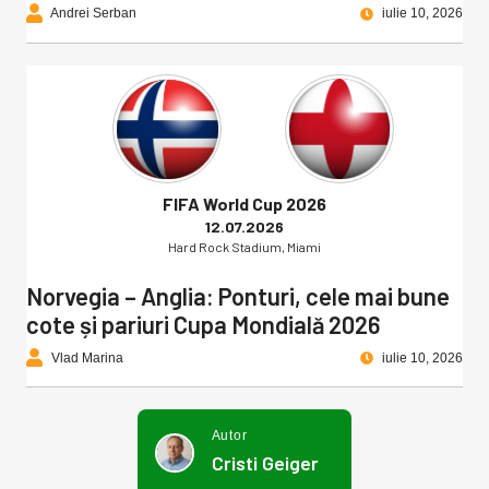
Andrei Serban
iulie 10, 2026
FIFA World Cup 2026
12.07.2026
Hard Rock Stadium, Miami
Norvegia – Anglia: Ponturi, cele mai bune
cote și pariuri Cupa Mondială 2026
Vlad Marina
iulie 10, 2026
Autor
Cristi Geiger