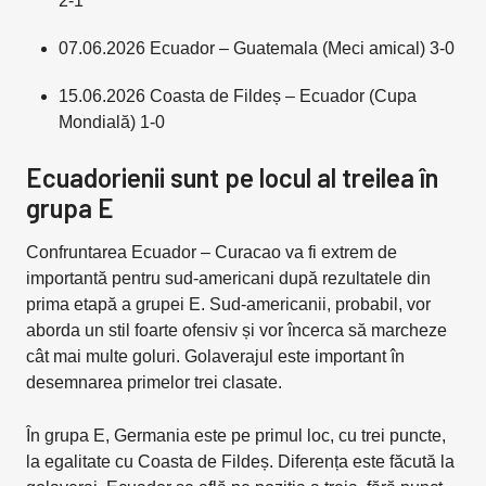
2-1
07.06.2026 Ecuador – Guatemala (Meci amical) 3-0
15.06.2026 Coasta de Fildeș – Ecuador (Cupa
Mondială) 1-0
Ecuadorienii sunt pe locul al treilea în
grupa E
Confruntarea Ecuador – Curacao va fi extrem de
importantă pentru sud-americani după rezultatele din
prima etapă a grupei E. Sud-americanii, probabil, vor
aborda un stil foarte ofensiv și vor încerca să marcheze
cât mai multe goluri. Golaverajul este important în
desemnarea primelor trei clasate.
În grupa E, Germania este pe primul loc, cu trei puncte,
la egalitate cu Coasta de Fildeș. Diferența este făcută la