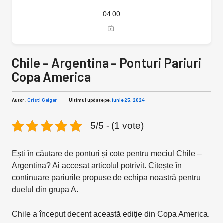
04:00
Chile – Argentina – Ponturi Pariuri
Copa America
Autor:
Cristi Geiger
Ultimul update pe:
iunie 25, 2024
5/5 - (1 vote)
Ești în căutare de ponturi și cote pentru meciul Chile –
Argentina? Ai accesat articolul potrivit. Citește în
continuare pariurile propuse de echipa noastră pentru
duelul din grupa A.
Chile a început decent această ediție din Copa America.