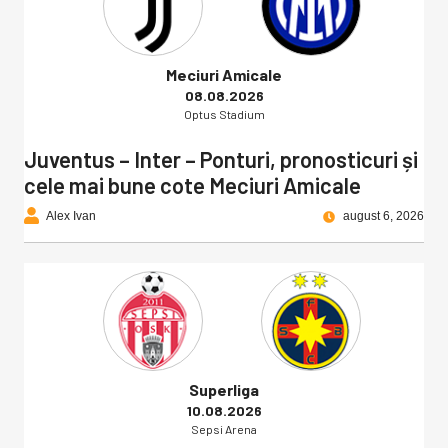
Meciuri Amicale
08.08.2026
Optus Stadium
Juventus – Inter – Ponturi, pronosticuri și
cele mai bune cote Meciuri Amicale
Alex Ivan
august 6, 2026
Superliga
10.08.2026
Sepsi Arena