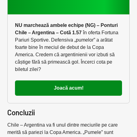
NU marchează ambele echipe (NG) – Ponturi
Chile – Argentina – Cotă 1.57
în oferta Fortuna
Pariuri Sportive. Defensiva „pumelor” a arătat
foarte bine în meciul de debut de la Copa
America. Credem că argentinienii vor izbuti să
câștige fără să primească gol. Încerci cota pe
biletul zilei?
Joacă acum!
Concluzii
Chile – Argentina va fi unul dintre meciurile pe care
merită să pariezi la Copa America. „Pumele” sunt