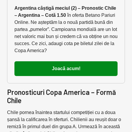
Argentina câștigă meciul (2) – Pronostic Chile
– Argentina – Cotă 1.50
în oferta Betano Pariuri
Online. Ne așteptăm la o nouă partidă bună din
partea „pumelor”. Campioana mondială are un lot
net valoric mai bun și credem că va obține un nou
succes. Ce zici, adaugi cota pe biletul zilei de la
Copa America?
Joacă acum!
Pronosticuri Copa America – Formă
Chile
Chile pornea înaintea startului competiției cu a doua
șansă la calificarea în sferturi. Chilienii au reușit doar o
remiză în primul duel din grupa A. Urmează în această