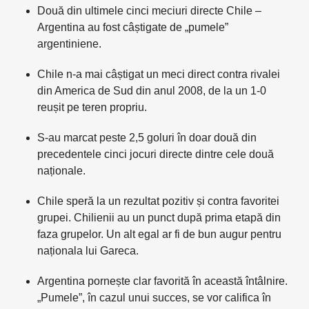
Două din ultimele cinci meciuri directe Chile –
Argentina au fost câștigate de „pumele”
argentiniene.
Chile n-a mai câștigat un meci direct contra rivalei
din America de Sud din anul 2008, de la un 1-0
reușit pe teren propriu.
S-au marcat peste 2,5 goluri în doar două din
precedentele cinci jocuri directe dintre cele două
naționale.
Chile speră la un rezultat pozitiv și contra favoritei
grupei. Chilienii au un punct după prima etapă din
faza grupelor. Un alt egal ar fi de bun augur pentru
naționala lui Gareca.
Argentina pornește clar favorită în această întâlnire.
„Pumele”, în cazul unui succes, se vor califica în