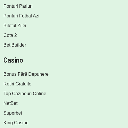
Ponturi Pariuri
Ponturi Fotbal Azi
Biletul Zilei
Cota 2
Bet Builder
Casino
Bonus Fără Depunere
Rotiri Gratuite
Top Cazinouri Online
NetBet
Superbet
King Casino