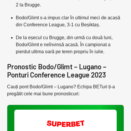
2 la Brugge.
Bodo/Glimt s-a impus clar în ultimul meci de acasă
din Conference League, 3-1 cu Beșiktaș.
De la eșecul cu Brugge, din urmă cu două luni,
Bodo/Glimt e neînvinsă acasă. În campionat a
pierdut ultima oară pe teren propriu în iulie.
Pronostic Bodo/Glimt – Lugano –
Ponturi Conference League 2023
Cauți pont Bodo/Glimt – Lugano? Echipa BETuri ți-a
pregătit cele mai bune pronosticuri: