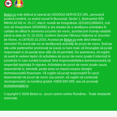
Beturi.ro
este deținut și operat de OGOOGA SERVICES SRL, persoană
juridică română, cu sediul social în București, Sector 1, Bulevardul ION
MIHALACHE nr. 15-17, etaj 8, număr de înregistrare J2016011888403, cod
unic de înregistrare 36506980 și are dreptul de a desfășura activitatea în
calitate de afiliat în domeniul jocurilor de noroc, acordat prin licența valabilă
până la data de 31.10.2026, conform Deciziei Oficiului Național al Jocurilor
de Noroc, nr.1879/20.10.2016. Accesul pe
Beturi.ro
este strict interzis
minorilor! Pe acest site nu se desfășoară activități de jocuri de noroc, însă pe
site-urile partenerilor promovați se joacă cu bani reali, vă încurajăm să jucați
responsabil și să pariați doar atât cât vă permiteți. De asemenea, vă rugăm
să aveți în vedere faptul că activitatea de jocuri de noroc poate fi interzisă în
jurisdicția în care sunteți localizat, fiind responsabilitatea dumneavoastră să
respectați legislația în vigoare. Activitatea de jocuri de noroc poate cauza
dependență și, totodată, poate avea un impact asupra situației
dumneavoastră financiare. Vă rugăm să jucați responsabil! În cazul
dependenței de jocuri de noroc sau pariuri, vă rugăm să contactați
Jocresponsabil, la numărul gratuit +0800 800 099, sau să accesați
jocresponsabil.ro
.
Copyright © 2026 Beturi.ro - jocuri casino online România - Toate drepturile
rezervate.