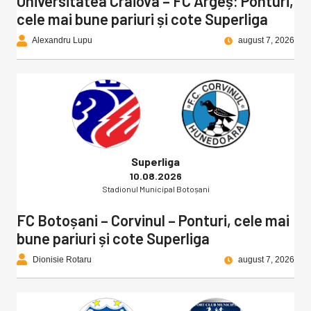
Universitatea Craiova – FC Argeș: Ponturi,
cele mai bune pariuri și cote Superliga
Alexandru Lupu
august 7, 2026
Superliga
10.08.2026
Stadionul Municipal Botoșani
FC Botoșani – Corvinul – Ponturi, cele mai
bune pariuri și cote Superliga
Dionisie Rotaru
august 7, 2026