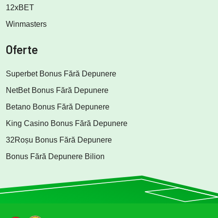
12xBET
Winmasters
Oferte
Superbet Bonus Fără Depunere
NetBet Bonus Fără Depunere
Betano Bonus Fără Depunere
King Casino Bonus Fără Depunere
32Roșu Bonus Fără Depunere
Bonus Fără Depunere Bilion