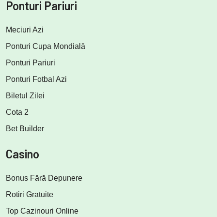
Ponturi Pariuri
Meciuri Azi
Ponturi Cupa Mondială
Ponturi Pariuri
Ponturi Fotbal Azi
Biletul Zilei
Cota 2
Bet Builder
Casino
Bonus Fără Depunere
Rotiri Gratuite
Top Cazinouri Online