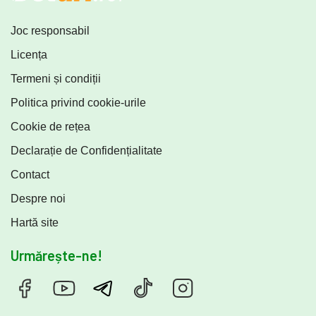
Joc responsabil
Licența
Termeni și condiții
Politica privind cookie-urile
Cookie de rețea
Declarație de Confidențialitate
Contact
Despre noi
Hartă site
Urmărește-ne!