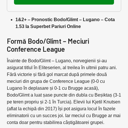
1&2+ – Pronostic Bodo/Glimt – Lugano – Cota
1.53 la Superbet Pariuri Online
Formă Bodo/Glimt – Meciuri
Conference League
Înainte de Bodo/Glimt – Lugano, norvegienii și-au
asigurat titlul în Eliteserien, al treilea în ultmii patru ani.
Fără victorie și fără gol marcat după primele două
meciuri din grupa de Conference League (0-0 cu
Lugano în deplasare și 0-1 cu Brugge acasă),
Bodo/Glimt a luat șase puncte din dubla cu Beșiktaș (3-1
pe teren propriu și 2-1 în Turcia). Elevii lui Kjetil Knutsen
(aflat la echipă din 2017) își pot asigura locul în fazele
eliminatorii cu un succes joi. Iar meciul cu Brugge ar mai
conta doar pentru stabilirea câștigătoarei grupei.