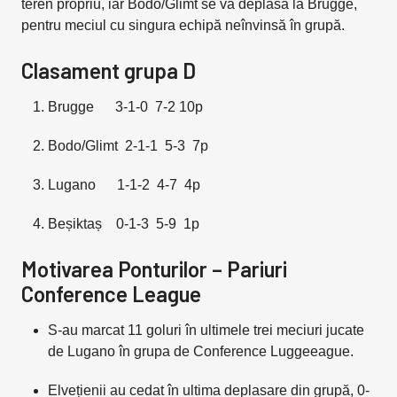
teren propriu, iar Bodo/Glimt se va deplasa la Brugge,
pentru meciul cu singura echipă neînvinsă în grupă.
Clasament grupa D
Brugge 3-1-0 7-2 10p
Bodo/Glimt 2-1-1 5-3 7p
Lugano 1-1-2 4-7 4p
Beșiktaș 0-1-3 5-9 1p
Motivarea Ponturilor – Pariuri
Conference League
S-au marcat 11 goluri în ultimele trei meciuri jucate
de Lugano în grupa de Conference Luggeeague.
Elvețienii au cedat în ultima deplasare din grupă, 0-