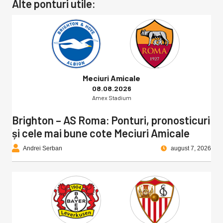
Alte ponturi utile:
Meciuri Amicale
08.08.2026
Amex Stadium
Brighton – AS Roma: Ponturi, pronosticuri
și cele mai bune cote Meciuri Amicale
Andrei Serban
august 7, 2026