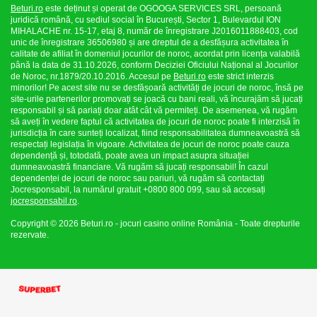
Beturi.ro
este deținut și operat de OGOOGA SERVICES SRL, persoană
juridică română, cu sediul social în București, Sector 1, Bulevardul ION
MIHALACHE nr. 15-17, etaj 8, număr de înregistrare J2016011888403, cod
unic de înregistrare 36506980 și are dreptul de a desfășura activitatea în
calitate de afiliat în domeniul jocurilor de noroc, acordat prin licența valabilă
până la data de 31.10.2026, conform Deciziei Oficiului Național al Jocurilor
de Noroc, nr.1879/20.10.2016. Accesul pe
Beturi.ro
este strict interzis
minorilor! Pe acest site nu se desfășoară activități de jocuri de noroc, însă pe
site-urile partenerilor promovați se joacă cu bani reali, vă încurajăm să jucați
responsabil și să pariați doar atât cât vă permiteți. De asemenea, vă rugăm
să aveți în vedere faptul că activitatea de jocuri de noroc poate fi interzisă în
jurisdicția în care sunteți localizat, fiind responsabilitatea dumneavoastră să
respectați legislația în vigoare. Activitatea de jocuri de noroc poate cauza
dependență și, totodată, poate avea un impact asupra situației
dumneavoastră financiare. Vă rugăm să jucați responsabil! În cazul
dependenței de jocuri de noroc sau pariuri, vă rugăm să contactați
Jocresponsabil, la numărul gratuit +0800 800 099, sau să accesați
jocresponsabil.ro
.
Copyright © 2026 Beturi.ro - jocuri casino online România - Toate drepturile
rezervate.