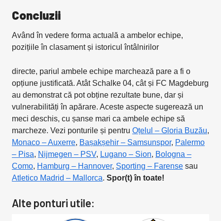
Concluzii
Având în vedere forma actuală a ambelor echipe,
pozițiile în clasament și istoricul întâlnirilor
directe, pariul ambele echipe marchează pare a fi o
opțiune justificată. Atât Schalke 04, cât și FC Magdeburg
au demonstrat că pot obține rezultate bune, dar și
vulnerabilități în apărare. Aceste aspecte sugerează un
meci deschis, cu șanse mari ca ambele echipe să
marcheze. Vezi ponturile și pentru
Oțelul – Gloria Buzău
,
Monaco – Auxerre
,
Bașakșehir – Samsunspor
,
Palermo
– Pisa
,
Nijmegen – PSV
,
Lugano – Sion
,
Bologna –
Como
,
Hamburg – Hannover
,
Sporting – Farense
sau
Atletico Madrid – Mallorca
.
Spor(t) în toate!
Alte ponturi utile: