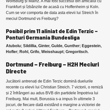
Wolfsburg și Mainz. A mai fost succesul din amicalul cu
Frankfurt și îzbânzile de acasă cu Hoffenheim și Koln.
Cum se vor comporta de data asta elevii lui Streich în
meciul Dortmund vs Freiburg?
Posibil prim 11 aliniat de Edin Terzic –
Ponturi Germania Bundesliga
Atubolu; Sildillia, Ginter, Gulde, Gunther; Eggestein,
Hofler; Rohl, Grifo, Weisshaupt; Gregoritsch.
Dortmund – Freiburg – H2H Meciuri
Directe
Jucătorii antrenați de Edin Terzic domină duelurile
recente cu elevii lui Christian Streich. 7 victorii, o remiză
și 2 înfrângeri au adus BVB din partidele împotriva lui
Freiburg. Mai mult, Borussia s-a impus în ultimele 3
jocuri, de fiecare dată existând o margine a victoriei de