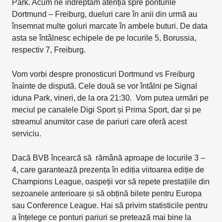
Park. Acum ne îndreptăm atenția spre ponturile
Dortmund – Freiburg, dueluri care în anii din urmă au
însemnat multe goluri marcate în ambele buturi. De data
asta se întâlnesc echipele de pe locurile 5, Borussia,
respectiv 7, Freiburg.
Vom vorbi despre pronosticuri Dortmund vs Freiburg
înainte de dispută. Cele două se vor întâlni pe Signal
iduna Park, vineri, de la ora 21:30. Vom putea urmări pe
meciul pe canalele Digi Sport și Prima Sport, dar și pe
streamul anumitor case de pariuri care oferă acest
serviciu.
Dacă BVB încearcă să rămână aproape de locurile 3 –
4, care garantează prezența în ediția viitoarea ediție de
Champions League, oaspeții vor să repete prestațiile din
sezoanele anterioare și să obțină bilete pentru Europa
sau Conference League. Hai să privim statisticile pentru
a înțelege ce ponturi pariuri se pretează mai bine la