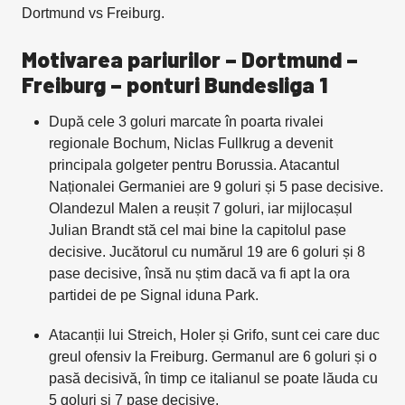
Dortmund vs Freiburg.
Motivarea pariurilor – Dortmund –
Freiburg – ponturi Bundesliga 1
După cele 3 goluri marcate în poarta rivalei
regionale Bochum, Niclas Fullkrug a devenit
principala golgeter pentru Borussia. Atacantul
Naționalei Germaniei are 9 goluri și 5 pase decisive.
Olandezul Malen a reușit 7 goluri, iar mijlocașul
Julian Brandt stă cel mai bine la capitolul pase
decisive. Jucătorul cu numărul 19 are 6 goluri și 8
pase decisive, însă nu știm dacă va fi apt la ora
partidei de pe Signal iduna Park.
Atacanții lui Streich, Holer și Grifo, sunt cei care duc
greul ofensiv la Freiburg. Germanul are 6 goluri și o
pasă decisivă, în timp ce italianul se poate lăuda cu
5 goluri și 7 pase decisive.