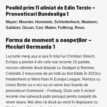
Posibil prim 11 aliniat de Edin Terzic –
Pronosticuri Bundesliga 1
Mayer; Meunier, Hummels, Schlotterbeck, Maatsen;
Sabitzer, Ozcan, Can; Malen, Fullkrug, Reus.
Forma de moment a oaspeților –
Meciuri Germania 1
Lucrurile merg așa și așa în lotul lui Christian Streich.
Echipa a pierdut 4 din cele mai recente 10 partide,
inclusiv ultimele două dispute cu Stuttgart și Bremen.
Celelalte 2 insuccese de pe listă au fost bifate în 2023cu
Heidenheim și West Ham în Europa League. Remiza cu
Union Berlin nu e nici ea un semn bun înainte de
pronosticuri Dortmund – Freiburg. Doar cele 5 victorii
recente mai salvează puțin peisajul pentru oaspeții de
vineri seara. Mai ales că două au venit în deplasare cu