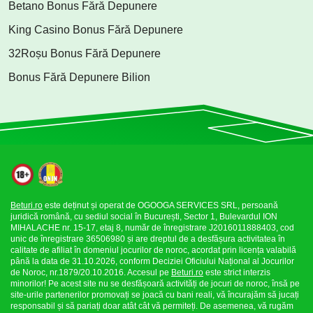
Betano Bonus Fără Depunere
King Casino Bonus Fără Depunere
32Roșu Bonus Fără Depunere
Bonus Fără Depunere Bilion
Beturi.ro
este deținut și operat de OGOOGA SERVICES SRL, persoană
juridică română, cu sediul social în București, Sector 1, Bulevardul ION
MIHALACHE nr. 15-17, etaj 8, număr de înregistrare J2016011888403, cod
unic de înregistrare 36506980 și are dreptul de a desfășura activitatea în
calitate de afiliat în domeniul jocurilor de noroc, acordat prin licența valabilă
până la data de 31.10.2026, conform Deciziei Oficiului Național al Jocurilor
de Noroc, nr.1879/20.10.2016. Accesul pe
Beturi.ro
este strict interzis
minorilor! Pe acest site nu se desfășoară activități de jocuri de noroc, însă pe
site-urile partenerilor promovați se joacă cu bani reali, vă încurajăm să jucați
responsabil și să pariați doar atât cât vă permiteți. De asemenea, vă rugăm