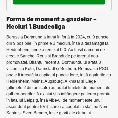
Forma de moment a gazdelor –
Meciuri 1.Bundesliga
Borussia Dortmund a intrat în forță în 2024, cu 9 puncte
din 9 posibile, în primele 3 meciuri, însă a dezamăgit la
Heidenheim, unde a remizat 0-0. Au lipsit oamenii de
creație Sancho, Reus și Brandt de pe terenul nou-
promovatei. Bilanțul recent al Dortmundului arată 3
victorii cu Koln, Darmstadt și Bochum. Remiza cu PSG
poate fi trecută la capitolul puncte forte, însă egalurile cu
Heidenheim, Mainz, Augsburg, Alkmaar și Liege
(ultimele 2 din amicale) au arătat limitele de moment ale
galben-negrilor. A existat și o înfrângere pe teren prorpiu
în fața lui Leipzig, însă vibe-ul de moment este unul
ascendent pentru BVB, care i-a cooptat în staff pe Nuri
Sahin și Sven Bender, foste glorii ale clubului.