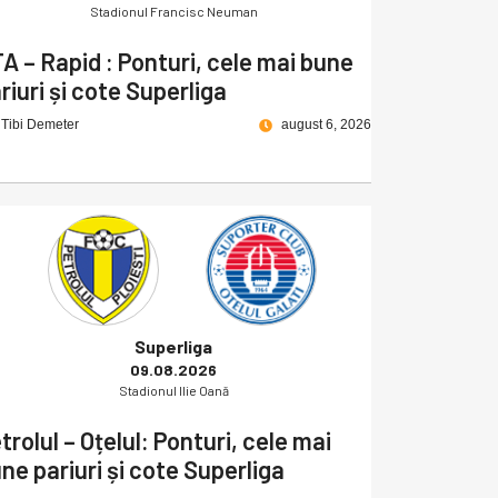
Stadionul Francisc Neuman
A – Rapid : Ponturi, cele mai bune
riuri și cote Superliga
Tibi Demeter
august 6, 2026
Superliga
09.08.2026
Stadionul Ilie Oană
trolul – Oțelul: Ponturi, cele mai
ne pariuri și cote Superliga