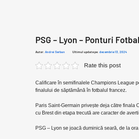
PSG – Lyon – Ponturi Fotbal
Autor:
Andrei Serban
Ultimul update pe:
decembrie 13, 2024
Rate this post
Calificare în semifinalele Champions League poa
finalului de săptămână în fotbalul francez.
Paris Saint-Germain privește deja către finala
cu Brest din etapa trecută are caracter de avert
PSG – Lyon se joacă duminică seară, de la ora