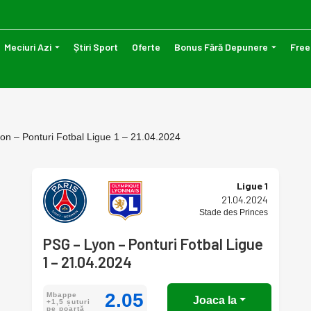
Meciuri Azi
Știri Sport
Oferte
Bonus Fără Depunere
Free
on – Ponturi Fotbal Ligue 1 – 21.04.2024
Ligue 1
21.04.2024
Stade des Princes
PSG – Lyon – Ponturi Fotbal Ligue
1 – 21.04.2024
2.05
Mbappe
Joaca la
+1,5 șuturi
pe poartă