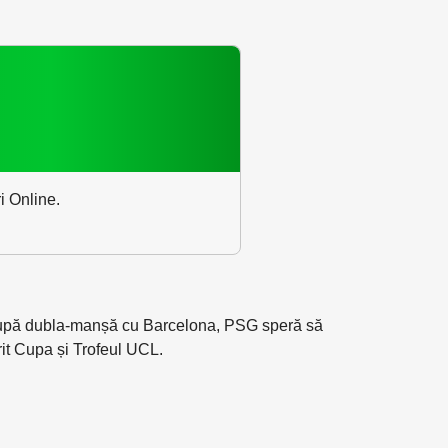
i Online.
 după dubla-manșă cu Barcelona, PSG speră să
it Cupa și Trofeul UCL.