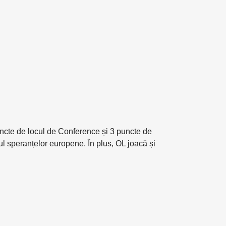
puncte de locul de Conference și 3 puncte de
 speranțelor europene. În plus, OL joacă și