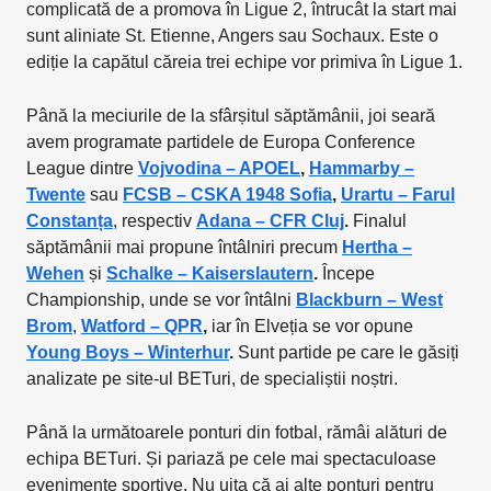
complicată de a promova în Ligue 2, întrucât la start mai
sunt aliniate St. Etienne, Angers sau Sochaux. Este o
ediție la capătul căreia trei echipe vor primiva în Ligue 1.
Până la meciurile de la sfârșitul săptămânii, joi seară
avem programate partidele de Europa Conference
League dintre
Vojvodina – APOEL
,
Hammarby –
Twente
sau
FCSB – CSKA 1948 Sofia
,
Urartu – Farul
Constanța
, respectiv
Adana – CFR Cluj
.
Finalul
săptămânii mai propune întâlniri precum
Hertha –
Wehen
și
Schalke – Kaiserslautern
.
Începe
Championship, unde se vor întâlni
Blackburn – West
Brom
,
Watford – QPR
,
iar în Elveția se vor opune
Young Boys – Winterhur
.
Sunt partide pe care le găsiți
analizate pe site-ul BETuri, de specialiștii noștri.
Până la următoarele ponturi din fotbal, rămâi alături de
echipa BETuri. Și pariază pe cele mai spectaculoase
evenimente sportive. Nu uita că ai alte ponturi pentru