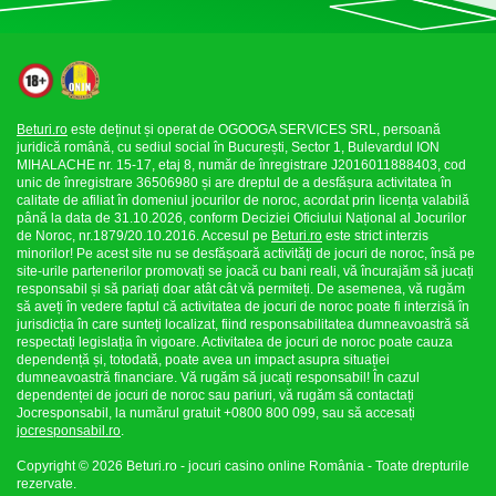
Beturi.ro
este deținut și operat de OGOOGA SERVICES SRL, persoană
juridică română, cu sediul social în București, Sector 1, Bulevardul ION
MIHALACHE nr. 15-17, etaj 8, număr de înregistrare J2016011888403, cod
unic de înregistrare 36506980 și are dreptul de a desfășura activitatea în
calitate de afiliat în domeniul jocurilor de noroc, acordat prin licența valabilă
până la data de 31.10.2026, conform Deciziei Oficiului Național al Jocurilor
de Noroc, nr.1879/20.10.2016. Accesul pe
Beturi.ro
este strict interzis
minorilor! Pe acest site nu se desfășoară activități de jocuri de noroc, însă pe
site-urile partenerilor promovați se joacă cu bani reali, vă încurajăm să jucați
responsabil și să pariați doar atât cât vă permiteți. De asemenea, vă rugăm
să aveți în vedere faptul că activitatea de jocuri de noroc poate fi interzisă în
jurisdicția în care sunteți localizat, fiind responsabilitatea dumneavoastră să
respectați legislația în vigoare. Activitatea de jocuri de noroc poate cauza
dependență și, totodată, poate avea un impact asupra situației
dumneavoastră financiare. Vă rugăm să jucați responsabil! În cazul
dependenței de jocuri de noroc sau pariuri, vă rugăm să contactați
Jocresponsabil, la numărul gratuit +0800 800 099, sau să accesați
jocresponsabil.ro
.
Copyright © 2026 Beturi.ro - jocuri casino online România - Toate drepturile
rezervate.