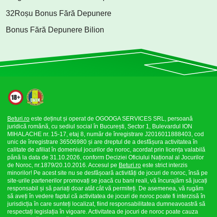
32Roșu Bonus Fără Depunere
Bonus Fără Depunere Bilion
Beturi.ro
este deținut și operat de OGOOGA SERVICES SRL, persoană
juridică română, cu sediul social în București, Sector 1, Bulevardul ION
MIHALACHE nr. 15-17, etaj 8, număr de înregistrare J2016011888403, cod
unic de înregistrare 36506980 și are dreptul de a desfășura activitatea în
calitate de afiliat în domeniul jocurilor de noroc, acordat prin licența valabilă
până la data de 31.10.2026, conform Deciziei Oficiului Național al Jocurilor
de Noroc, nr.1879/20.10.2016. Accesul pe
Beturi.ro
este strict interzis
minorilor! Pe acest site nu se desfășoară activități de jocuri de noroc, însă pe
site-urile partenerilor promovați se joacă cu bani reali, vă încurajăm să jucați
responsabil și să pariați doar atât cât vă permiteți. De asemenea, vă rugăm
să aveți în vedere faptul că activitatea de jocuri de noroc poate fi interzisă în
jurisdicția în care sunteți localizat, fiind responsabilitatea dumneavoastră să
respectați legislația în vigoare. Activitatea de jocuri de noroc poate cauza