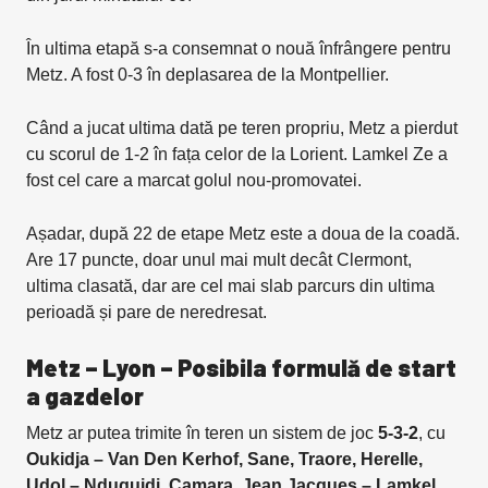
În ultima etapă s-a consemnat o nouă înfrângere pentru
Metz. A fost 0-3 în deplasarea de la Montpellier.
Când a jucat ultima dată pe teren propriu, Metz a pierdut
cu scorul de 1-2 în fața celor de la Lorient. Lamkel Ze a
fost cel care a marcat golul nou-promovatei.
Așadar, după 22 de etape Metz este a doua de la coadă.
Are 17 puncte, doar unul mai mult decât Clermont,
ultima clasată, dar are cel mai slab parcurs din ultima
perioadă și pare de neredresat.
Metz – Lyon – Posibila formulă de start
a gazdelor
Metz ar putea trimite în teren un sistem de joc
5-3-2
, cu
Oukidja – Van Den Kerhof, Sane, Traore, Herelle,
Udol – Nduquidi, Camara, Jean Jacques – Lamkel,