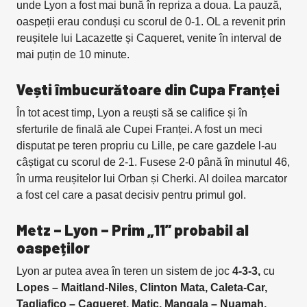
unde Lyon a fost mai bună în repriza a doua. La pauză,
oaspeții erau conduși cu scorul de 0-1. OL a revenit prin
reușitele lui Lacazette și Caqueret, venite în interval de
mai puțin de 10 minute.
Vești îmbucurătoare din Cupa Franței
În tot acest timp, Lyon a reuști să se califice și în
sferturile de finală ale Cupei Franței. A fost un meci
disputat pe teren propriu cu Lille, pe care gazdele l-au
câștigat cu scorul de 2-1. Fusese 2-0 până în minutul 46,
în urma reușitelor lui Orban și Cherki. Al doilea marcator
a fost cel care a pasat decisiv pentru primul gol.
Metz – Lyon – Prim „11” probabil al
oaspeților
Lyon ar putea avea în teren un sistem de joc
4-3-3,
cu
Lopes – Maitland-Niles, Clinton Mata, Caleta-Car,
Tagliafico – Caqueret, Matic, Mangala – Nuamah,