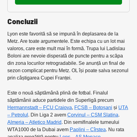
Concluzii
Lyon este favorită să se impună în deplasarea de la
Metz. Are toate argumentele. Este echipa cu un lot mai
valoros, care este mult mai în formă. Trupa lui Ladislau
Boloni are nevoie disperată de puncte pentru a scăpa
din zona locurilor retrogradabile. Se anunță un final de
sezon complicat pentru Metz. OL își poate salva sezonul
prin câștigarea Cupei Franței.
Este o nouă săptămână plină de fotbal. Finalul
săptămânii aduce partidele din Superligă precum
Hermannstadt – FCU Craiova
,
FCSB – Botoșani
și
UTA
– Petrolul
. Din Liga 2 avem
Corvinul – CSM Slatina
.
Almeria – Atletico Madrid
. Din semifinalele turneului
WTA1000 de la Dubai avem
Paolini – Cîrstea
. Nu rata
analiza pregătită pentru
Lens – AS Monaco
.