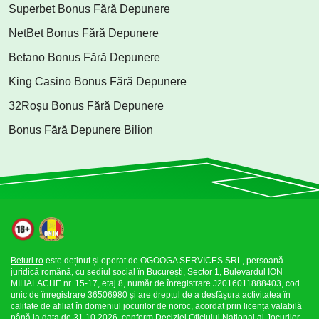
Superbet Bonus Fără Depunere
NetBet Bonus Fără Depunere
Betano Bonus Fără Depunere
King Casino Bonus Fără Depunere
32Roșu Bonus Fără Depunere
Bonus Fără Depunere Bilion
Beturi.ro
este deținut și operat de OGOOGA SERVICES SRL, persoană
juridică română, cu sediul social în București, Sector 1, Bulevardul ION
MIHALACHE nr. 15-17, etaj 8, număr de înregistrare J2016011888403, cod
unic de înregistrare 36506980 și are dreptul de a desfășura activitatea în
calitate de afiliat în domeniul jocurilor de noroc, acordat prin licența valabilă
până la data de 31.10.2026, conform Deciziei Oficiului Național al Jocurilor