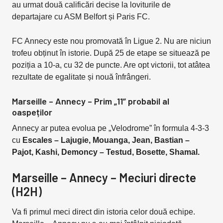
au urmat două calificări decise la loviturile de
departajare cu ASM Belfort și Paris FC.
FC Annecy este nou promovată în Ligue 2. Nu are niciun
trofeu obținut în istorie. După 25 de etape se situează pe
poziția a 10-a, cu 32 de puncte. Are opt victorii, tot atâtea
rezultate de egalitate și nouă înfrângeri.
Marseille – Annecy – Prim „11” probabil al
oaspeților
Annecy ar putea evolua pe „Velodrome” în formula 4-3-3
cu
Escales – Lajugie, Mouanga, Jean, Bastian –
Pajot, Kashi, Demoncy – Testud, Bosette, Shamal.
Marseille – Annecy – Meciuri directe
(H2H)
Va fi primul meci direct din istoria celor două echipe.