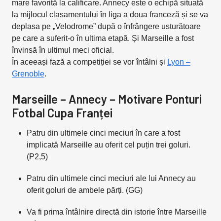
mare favorită la calificare. Annecy este o echipă situată
la mijlocul clasamentului în liga a doua franceză și se va
deplasa pe „Velodrome” după o înfrângere usturătoare
pe care a suferit-o în ultima etapă. Și Marseille a fost
învinsă în ultimul meci oficial.
În aceeași fază a competiției se vor întâlni și
Lyon –
Grenoble
.
Marseille – Annecy – Motivare Ponturi
Fotbal Cupa Franței
Patru din ultimele cinci meciuri în care a fost
implicată Marseille au oferit cel puțin trei goluri.
(P2,5)
Patru din ultimele cinci meciuri ale lui Annecy au
oferit goluri de ambele părți. (GG)
Va fi prima întâlnire directă din istorie între Marseille