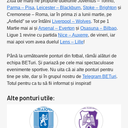
Ziua de marți ne propune duelurile Juventus – Torino,
Parma – Pisa
,
Leicester – Blackburn
,
Stoke – Brighton
și
Cremonese – Roma, iar în prima zi a lunii martie, pe
„Anfield” se vor întâlni
Liverpool – Wolves
. Tot pe 1
Martie mai ai și
Arsenal – Everton
și
Osasuna – Bilbao
.
Ligue 1 revine cu partida
Nice – Auxerre
, de vineri, iar
mai apoi vom avea duelul
Lens – Lille
!
Până la următoarele ponturi din fotbal, rămâi alături de
echipa BETuri. Și pariază pe cele mai spectaculoase
evenimente sportive. Nu uita că ai alte ponturi pentru
tine pe site, dar și în grupul nostru de
Telegram BETuri
.
Totul pentru ca tu să fii informat și inspirat!
Alte ponturi utile: