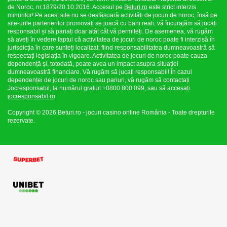
de Noroc, nr.1879/20.10.2016. Accesul pe
Beturi.ro
este strict interzis
minorilor! Pe acest site nu se desfășoară activități de jocuri de noroc, însă pe
site-urile partenerilor promovați se joacă cu bani reali, vă încurajăm să jucați
responsabil și să pariați doar atât cât vă permiteți. De asemenea, vă rugăm
să aveți în vedere faptul că activitatea de jocuri de noroc poate fi interzisă în
jurisdicția în care sunteți localizat, fiind responsabilitatea dumneavoastră să
respectați legislația în vigoare. Activitatea de jocuri de noroc poate cauza
dependență și, totodată, poate avea un impact asupra situației
dumneavoastră financiare. Vă rugăm să jucați responsabil! În cazul
dependenței de jocuri de noroc sau pariuri, vă rugăm să contactați
Jocresponsabil, la numărul gratuit +0800 800 099, sau să accesați
jocresponsabil.ro
.
Copyright © 2026 Beturi.ro - jocuri casino online România - Toate drepturile
rezervate.