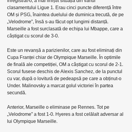
înregistrat-o, a mai liniștit situația din vârful
clasamentului Ligue 1. Erau cinci puncte diferență între
OM și PSG, înaintea duelului de duminica trecută, de pe
„Velodrome”, însă s-au făcut opt lungimi distanță.
Marseille a fost surclasată de echipa lui Mbappe, care a
câștigat cu scorul de 3-0.
Este un revanșă a parizienilor, care au fost eliminați din
Cupa Franței chiar de Olympique Marseille. În optimile
de finală ale competiției, OM a câștigat cu scorul de 2-1.
Scorul fusese deschis de Alexis Sanchez, de la punctul
cu var, după o lovitură de pedeapsă pe care a obținut-o
Under. Malinovsky a marcat golul victoriei în partea
secundă.
Anterior, Marseille o eliminase pe Rennes. Tot pe
„Velodrome” a fost 1-0. Hyeres a fost celălalt adversar al
lui Olympique Marseille.