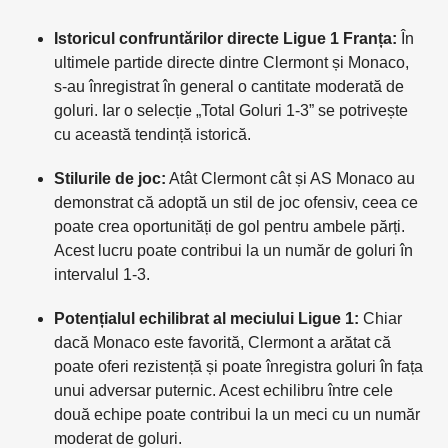
Istoricul confruntărilor directe Ligue 1 Franța:
În
ultimele partide directe dintre Clermont și Monaco,
s-au înregistrat în general o cantitate moderată de
goluri. Iar o selecție „Total Goluri 1-3” se potrivește
cu această tendință istorică.
Stilurile de joc:
Atât Clermont cât și AS Monaco au
demonstrat că adoptă un stil de joc ofensiv, ceea ce
poate crea oportunități de gol pentru ambele părți.
Acest lucru poate contribui la un număr de goluri în
intervalul 1-3.
Potențialul echilibrat al meciului Ligue 1:
Chiar
dacă Monaco este favorită, Clermont a arătat că
poate oferi rezistență și poate înregistra goluri în fața
unui adversar puternic. Acest echilibru între cele
două echipe poate contribui la un meci cu un număr
moderat de goluri.