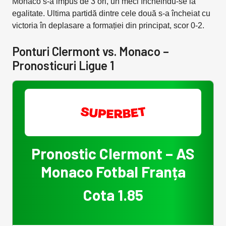
Monaco s-a impus de 3 ori, un meci încheindu-se la
egalitate. Ultima partidă dintre cele două s-a încheiat cu
victoria în deplasare a formației din principat, scor 0-2.
Ponturi Clermont vs. Monaco –
Pronosticuri Ligue 1
Pronostic Clermont – AS
Monaco Fotbal Franța
Cota 1.85