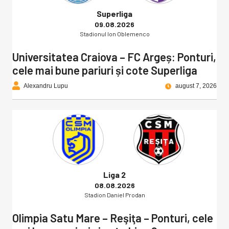
Superliga
09.08.2026
Stadionul Ion Oblemenco
Universitatea Craiova – FC Argeș: Ponturi,
cele mai bune pariuri și cote Superliga
Alexandru Lupu
august 7, 2026
Liga 2
08.08.2026
Stadion Daniel Prodan
Olimpia Satu Mare – Reşiţa – Ponturi, cele