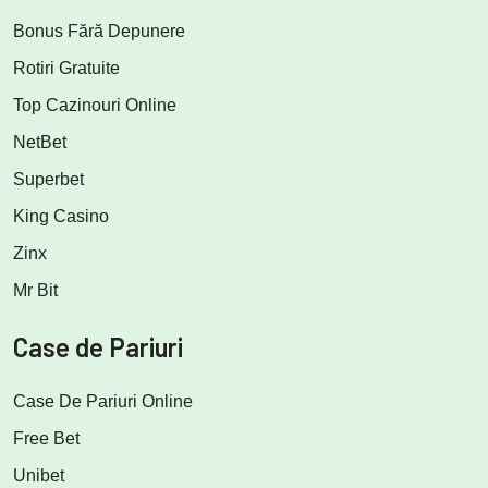
Bonus Fără Depunere
Rotiri Gratuite
Top Cazinouri Online
NetBet
Superbet
King Casino
Zinx
Mr Bit
Case de Pariuri
Case De Pariuri Online
Free Bet
Unibet