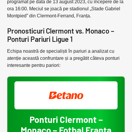
programat pe data de 13 august 2023, cu începere de la
ora 16:00. Meciul se joacă pe stadionul „Stade Gabriel
Montpied” din Clermont-Ferrand, Franța.
Pronosticuri Clermont vs. Monaco –
Ponturi Pariuri Ligue 1
Echipa noastră de specialiști în pariuri a analizat cu
atenție această confruntare și a pregătit câteva ponturi
interesante pentru pariori:
Ponturi Clermont –
Monaco – Fotbal Franța