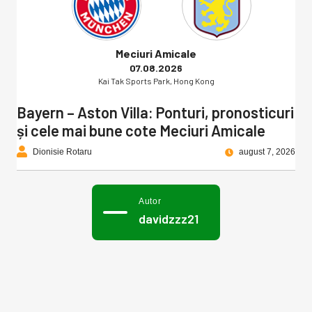
Meciuri Amicale
07.08.2026
Kai Tak Sports Park, Hong Kong
Bayern – Aston Villa: Ponturi, pronosticuri
și cele mai bune cote Meciuri Amicale
Dionisie Rotaru
august 7, 2026
Autor
davidzzz21