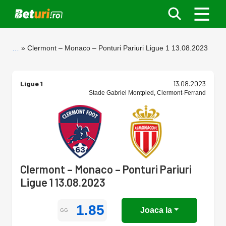
…
Clermont – Monaco – Ponturi Pariuri Ligue 1 13.08.2023
Ligue 1
13.08.2023
Stade Gabriel Montpied, Clermont-Ferrand
Clermont – Monaco – Ponturi Pariuri
Ligue 1 13.08.2023
1.85
Joaca la
GG