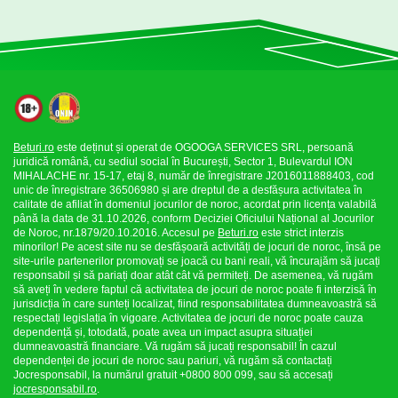
Beturi.ro
este deținut și operat de OGOOGA SERVICES SRL, persoană
juridică română, cu sediul social în București, Sector 1, Bulevardul ION
MIHALACHE nr. 15-17, etaj 8, număr de înregistrare J2016011888403, cod
unic de înregistrare 36506980 și are dreptul de a desfășura activitatea în
calitate de afiliat în domeniul jocurilor de noroc, acordat prin licența valabilă
până la data de 31.10.2026, conform Deciziei Oficiului Național al Jocurilor
de Noroc, nr.1879/20.10.2016. Accesul pe
Beturi.ro
este strict interzis
minorilor! Pe acest site nu se desfășoară activități de jocuri de noroc, însă pe
site-urile partenerilor promovați se joacă cu bani reali, vă încurajăm să jucați
responsabil și să pariați doar atât cât vă permiteți. De asemenea, vă rugăm
să aveți în vedere faptul că activitatea de jocuri de noroc poate fi interzisă în
jurisdicția în care sunteți localizat, fiind responsabilitatea dumneavoastră să
respectați legislația în vigoare. Activitatea de jocuri de noroc poate cauza
dependență și, totodată, poate avea un impact asupra situației
dumneavoastră financiare. Vă rugăm să jucați responsabil! În cazul
dependenței de jocuri de noroc sau pariuri, vă rugăm să contactați
Jocresponsabil, la numărul gratuit +0800 800 099, sau să accesați
jocresponsabil.ro
.