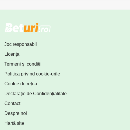
Joc responsabil
Licența
Termeni și condiții
Politica privind cookie-urile
Cookie de rețea
Declarație de Confidențialitate
Contact
Despre noi
Hartă site