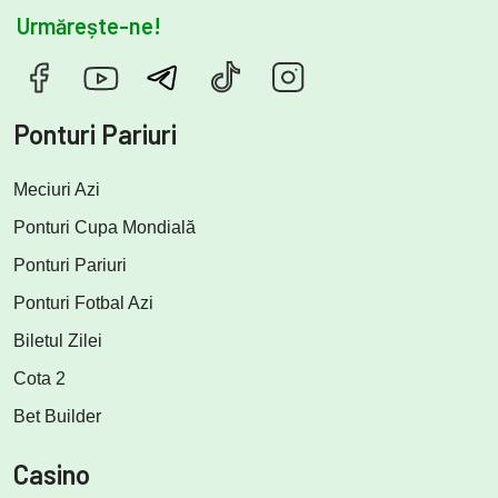
Urmărește-ne!
Ponturi Pariuri
Meciuri Azi
Ponturi Cupa Mondială
Ponturi Pariuri
Ponturi Fotbal Azi
Biletul Zilei
Cota 2
Bet Builder
Casino