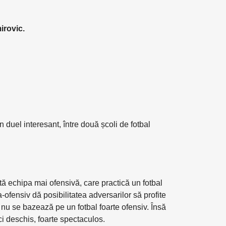
irovic.
n duel interesant, între două școli de fotbal
tă echipa mai ofensivă, care practică un fotbal
-ofensiv dă posibilitatea adversarilor să profite
 nu se bazează pe un fotbal foarte ofensiv. Însă
ci deschis, foarte spectaculos.