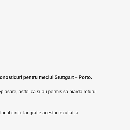
onosticuri pentru meciul Stuttgart – Porto.
eplasare, astfel că și-au permis să piardă returul
cul cinci. Iar grație acestui rezultat, a