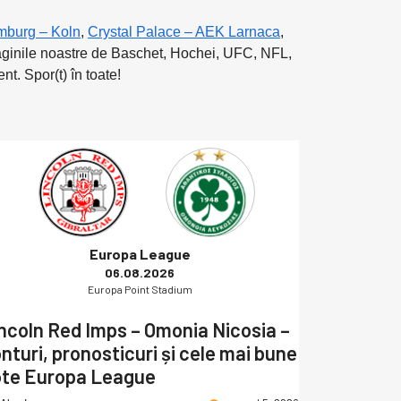
burg – Koln
,
Crystal Palace – AEK Larnaca
,
aginile noastre de Baschet, Hochei, UFC, NFL,
t. Spor(t) în toate!
Europa League
06.08.2026
Europa Point Stadium
ncoln Red Imps – Omonia Nicosia –
nturi, pronosticuri și cele mai bune
te Europa League