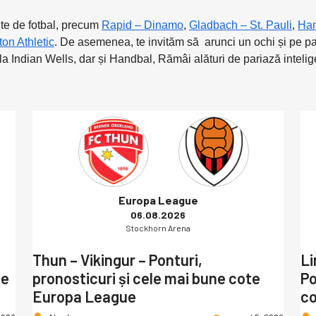
nte de fotbal, precum
Rapid – Dinamo
,
Gladbach – St. Pauli
,
Ham
on Athletic
. De asemenea, te invităm să arunci un ochi și pe p
 Indian Wells, dar și Handbal, Rămâi alături de pariază inteligen
Europa League
06.08.2026
Stockhorn Arena
Thun – Vikingur – Ponturi,
Li
te
pronosticuri și cele mai bune cote
Po
Europa League
co