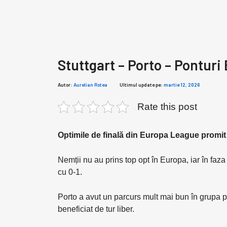
Stuttgart – Porto – Pontur
Autor:
Aurelian Rotea
Ultimul update pe:
martie 12, 2026
Rate this post
Optimile de finală din Europa League promit 
Nemții nu au prins top opt în Europa, iar în faza
cu 0-1.
Porto a avut un parcurs mult mai bun în grupa prin
beneficiat de tur liber.