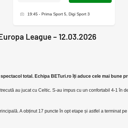
19:45 - Prima Sport 5, Digi Sport 3
i Europa League – 12.03.2026
spectacol total. Echipa BETuri.ro îți aduce cele mai bune pr
 trecută au jucat cu Celtic. S-au impus cu un confortabil 4-1 în d
cipală. A obținut 17 puncte în opt etape și astfel a terminat pe lo