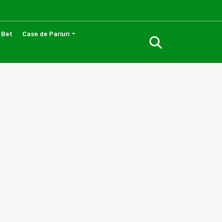
 Bet
Case de Pariuri