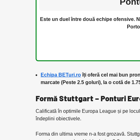
Pont
Este un duel între două echipe ofensive. Ne
Porto
Echipa BETuri.ro
îți oferă cel mai bun pro
marcate (Peste 2.5 goluri), la o cotă de 1.7
Formă Stuttgart – Ponturi Eu
Calificată în optimile Europa League și pe locu
îndeplini obiectivele.
Forma din ultima vreme n-a fost grozavă. Stuttgar