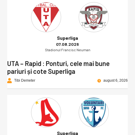
Superliga
07.08.2026
Stadionul Francisc Neuman
UTA – Rapid : Ponturi, cele mai bune
pariuri și cote Superliga
Tibi Demeter
august 6, 2026
Superliga