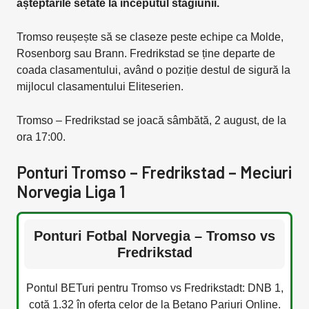
așteptările setate la începutul stagiunii.
Tromso reușește să se claseze peste echipe ca Molde,
Rosenborg sau Brann. Fredrikstad se ține departe de
coada clasamentului, având o poziție destul de sigură la
mijlocul clasamentului Eliteserien.
Tromso – Fredrikstad se joacă sâmbătă, 2 august, de la
ora 17:00.
Ponturi Tromso – Fredrikstad – Meciuri
Norvegia Liga 1
Ponturi Fotbal Norvegia – Tromso vs
Fredrikstad
Pontul BETuri pentru Tromso vs Fredrikstadt: DNB 1,
cotă 1.32 în oferta celor de la Betano Pariuri Online.