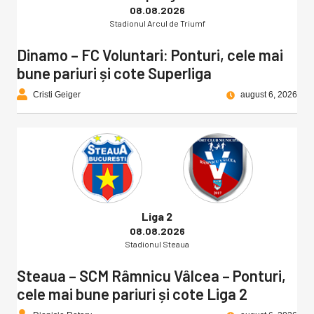
08.08.2026
Stadionul Arcul de Triumf
Dinamo – FC Voluntari: Ponturi, cele mai
bune pariuri și cote Superliga
Cristi Geiger
august 6, 2026
Liga 2
08.08.2026
Stadionul Steaua
Steaua – SCM Râmnicu Vâlcea – Ponturi,
cele mai bune pariuri și cote Liga 2