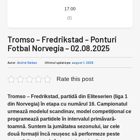
17:00
Tromso – Fredrikstad – Ponturi
Fotbal Norvegia – 02.08.2025
Autor:
Andrei Serban
Ultimul update pe:
august 1, 2025
Rate this post
Tromso – Fredrikstad, partidă din Eliteserien (liga 1
din Norvegia) în etapa cu numărul 16. Campionatul
urmează modelul scandinav, model competițional ce
programează partidele în intervalul primăvară-
toamnă. Suntem la jumătatea sezonului, iar cele
două formații încă reușesc să performeze peste