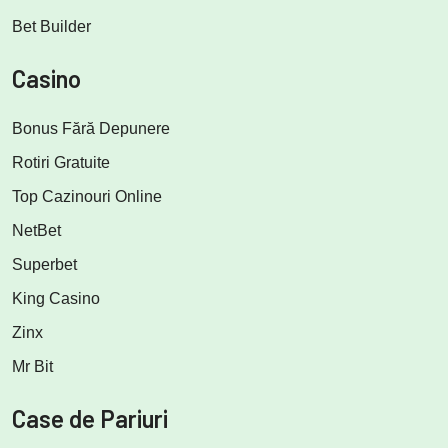
Bet Builder
Casino
Bonus Fără Depunere
Rotiri Gratuite
Top Cazinouri Online
NetBet
Superbet
King Casino
Zinx
Mr Bit
Case de Pariuri