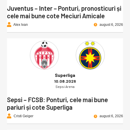
Juventus – Inter – Ponturi, pronosticuri și
cele mai bune cote Meciuri Amicale
Alex Ivan
august 6, 2026
Superliga
10.08.2026
Sepsi Arena
Sepsi – FCSB: Ponturi, cele mai bune
pariuri și cote Superliga
Cristi Geiger
august 6, 2026