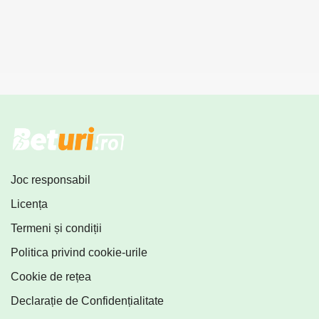
Joc responsabil
Licența
Termeni și condiții
Politica privind cookie-urile
Cookie de rețea
Declarație de Confidențialitate