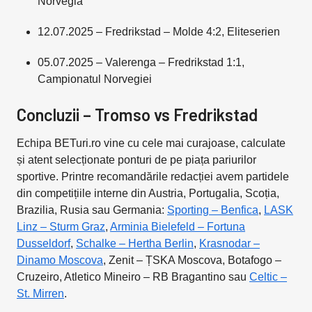
Norvegia
12.07.2025 – Fredrikstad – Molde 4:2, Eliteserien
05.07.2025 – Valerenga – Fredrikstad 1:1,
Campionatul Norvegiei
Concluzii – Tromso vs Fredrikstad
Echipa BETuri.ro vine cu cele mai curajoase, calculate
și atent selecționate ponturi de pe piața pariurilor
sportive. Printre recomandările redacției avem partidele
din competițiile interne din Austria, Portugalia, Scoția,
Brazilia, Rusia sau Germania:
Sporting – Benfica
,
LASK
Linz – Sturm Graz
,
Arminia Bielefeld – Fortuna
Dusseldorf
,
Schalke – Hertha Berlin
,
Krasnodar –
Dinamo Moscova
, Zenit – ȚSKA Moscova, Botafogo –
Cruzeiro, Atletico Mineiro – RB Bragantino sau
Celtic –
St. Mirren
.