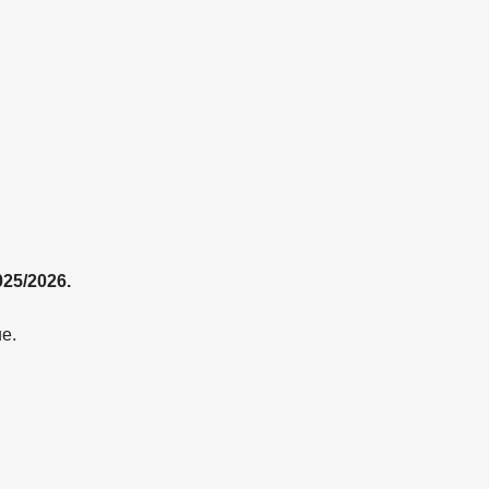
025/2026.
ue.