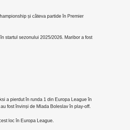
 Championship și câteva partide în Premier
e în startul sezonului 2025/2026. Maribor a fost
Paksi a pierdut în runda 1 din Europa League în
u fost învinși de Mlada Boleslav în play-off.
acest loc în Europa League.