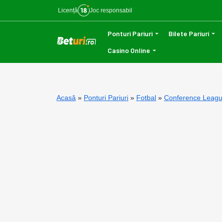
Licență
Joc responsabil
Ponturi Pariuri
Bilete Pariuri
Casino Online
Acasă
Ponturi Pariuri
Fotbal
Conference Leag