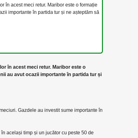
r în acest meci retur. Maribor este o formație
azii importante în partida tur și ne așteptăm să
or în acest meci retur. Maribor este o
ii au avut ocazii importante în partida tur și
ă meciuri. Gazdele au investit sume importante în
 în același timp și un jucător cu peste 50 de