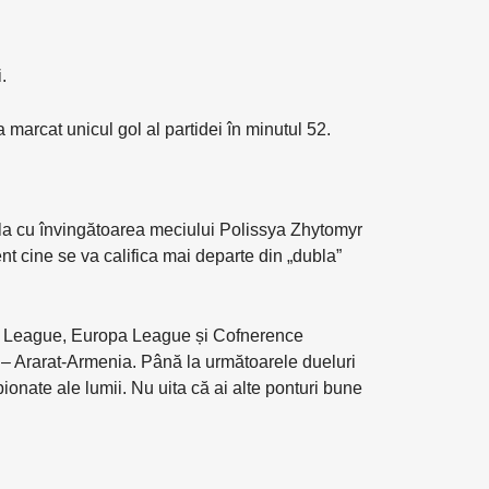
.
 marcat unicul gol al partidei în minutul 52.
la cu învingătoarea meciului Polissya Zhytomyr
t cine se va califica mai departe din „dubla”
ons League, Europa League și Cofnerence
– Ararat-Armenia. Până la următoarele dueluri
onate ale lumii. Nu uita că ai alte ponturi bune