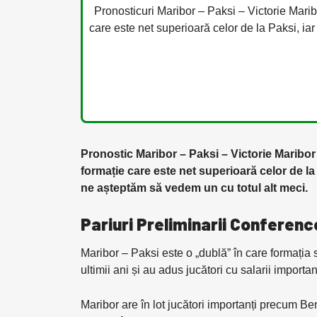
Pronosticuri Maribor – Paksi – Victorie Marib
care este net superioară celor de la Paksi, iar
Pronostic Maribor – Paksi – Victorie Maribor 
formație care este net superioară celor de la 
ne așteptăm să vedem un cu totul alt meci.
Pariuri Preliminarii Conferen
Maribor – Paksi este o „dublă” în care formația 
ultimii ani și au adus jucători cu salarii importan
Maribor are în lot jucători importanți precum Be