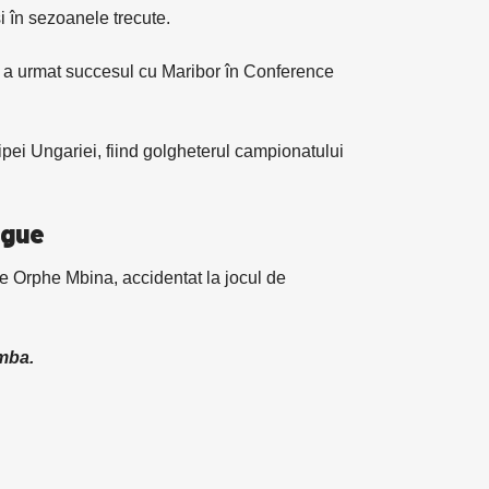
i în sezoanele trecute.
 a urmat succesul cu Maribor în Conference
ipei Ungariei, fiind golgheterul campionatului
ague
pe Orphe Mbina, accidentat la jocul de
amba.