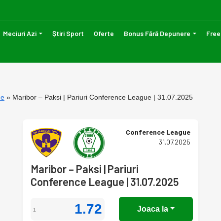
Meciuri Azi
Știri Sport
Oferte
Bonus Fără Depunere
Free
ue
Maribor – Paksi | Pariuri Conference League | 31.07.2025
Conference League
31.07.2025
Maribor – Paksi | Pariuri
Conference League | 31.07.2025
1.72
Joaca la
1