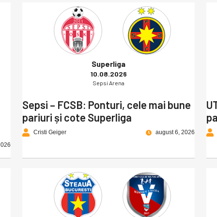
Superliga
10.08.2026
Sepsi Arena
Sepsi – FCSB: Ponturi, cele mai bune
UT
pariuri și cote Superliga
pa
Cristi Geiger
august 6, 2026
2026