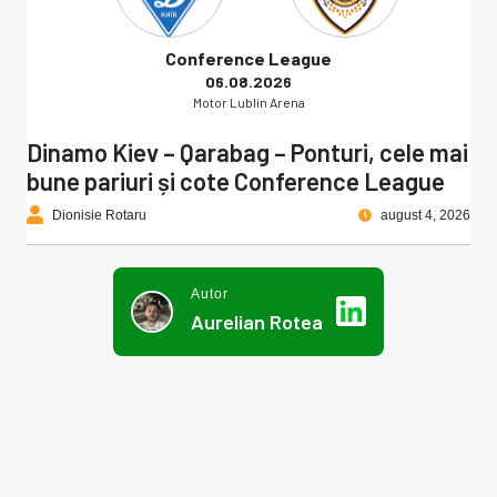
Conference League
06.08.2026
Motor Lublin Arena
Dinamo Kiev – Qarabag – Ponturi, cele mai
bune pariuri și cote Conference League
Dionisie Rotaru
august 4, 2026
Autor
Aurelian Rotea