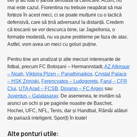
trei și au luat o șansă serioasă la calificare. Acum, nu
mai este cazul. Fiorentina nu trebuie neapărat să mai
forțeze în acest meci, ci se poate mulțumi cu o tactică
defensivă, care să țină adversarul la distanță. Credem
că toscanii se vor descurca bine, iar Jagiellonia, o
formație modestă, nu va pune probleme pe faza de atac.
Astfel, vom avea un meci cu goluri puține.
Pentru tine am analizat și alte meciuri interesante de
fotbal, precum FC Botoșani – Hermannstadt,
AZ Alkmaar
– Noah
,
Viktoria Plzen – Panathinaikos
,
Crystal Palace
– HSK Zrinjski
,
Ferencvatos – Ludogorets
,
Farul – CFR
Cluj
,
UTA Arad – FCSB
,
Dinamo – FC Argeș
sau
Juventus – Galatasaray
. De asemenea, te invităm să
arunci un ochi și pe paginile noastre de Baschet,
Hochei, UFC, NFL, Tenis, dar și Handbal, Rămâi alături
de pariază inteligent. Spor(t) în toate!
Alte ponturi utile: