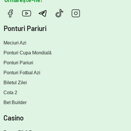
Ponturi Pariuri
Meciuri Azi
Ponturi Cupa Mondială
Ponturi Pariuri
Ponturi Fotbal Azi
Biletul Zilei
Cota 2
Bet Builder
Casino