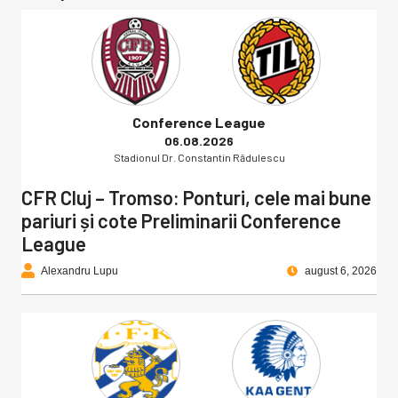
Conference League
06.08.2026
Stadionul Dr. Constantin Rădulescu
CFR Cluj – Tromso: Ponturi, cele mai bune
pariuri și cote Preliminarii Conference
League
Alexandru Lupu
august 6, 2026