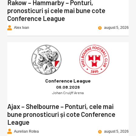
Rakow – Hammarby – Ponturi,
pronosticuri și cele mai bune cote
Conference League
Alex Ivan
august 5, 2026
Conference League
06.08.2026
Johan Cruijff Arena
Ajax – Shelbourne – Ponturi, cele mai
bune pronosticuri și cote Conference
League
Aurelian Rotea
august 5, 2026