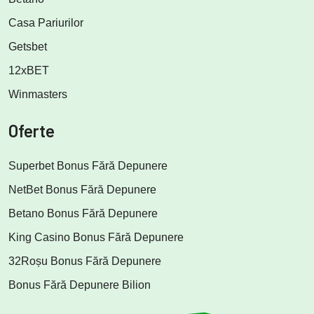
Casa Pariurilor
Getsbet
12xBET
Winmasters
Oferte
Superbet Bonus Fără Depunere
NetBet Bonus Fără Depunere
Betano Bonus Fără Depunere
King Casino Bonus Fără Depunere
32Roșu Bonus Fără Depunere
Bonus Fără Depunere Bilion