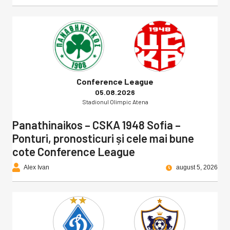
Conference League
05.08.2026
Stadionul Olimpic Atena
Panathinaikos – CSKA 1948 Sofia –
Ponturi, pronosticuri și cele mai bune
cote Conference League
Alex Ivan
august 5, 2026