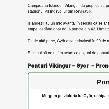
Campioana Islandei, Vikingur, dă piept cu surpri
stadionul Víkingsvöllur din Reykjavík.
Islandezii au un mic avantaj în sensul că se afl
etape, cedând doar două puncte din 42. Următo
Pe de altă parte, Győr este neînvinsă în 90 de m
E timpul să ne uităm acum ce opțiuni de ponturi
Ponturi Vikingur – Gyor – Pron
Pon
Mergem pe victoria lui Györ, echipa 