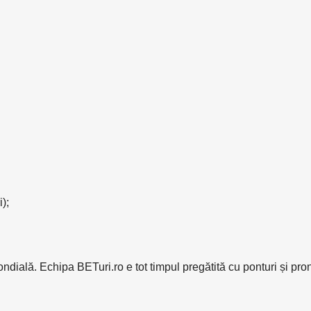
);
ndială. Echipa BETuri.ro e tot timpul pregătită cu ponturi și pro