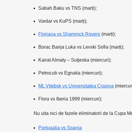
Sabah Baku vs TNS (marți);
Vardar vs KuPS (marți);
Floriana vs Shamrock Rovers
(marți);
Borac Banja Luka vs Levski Sofia (marți);
Kairat Almaty – Sutjeska (miercuri);
Petrocub vs Egnatia (miercuri);
ML Vitebsk vs Universitatea Craiova
(miercuri
Flora vs Iberia 1999 (miercuri);
Nu uita nici de fazele eliminatorii de la Cupa Mo
Portugalia vs Spania