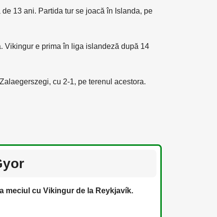
de 13 ani. Partida tur se joacă în Islanda, pe
ă. Vikingur e prima în liga islandeză după 14
 Zalaegerszegi, cu 2-1, pe terenul acestora.
Gyor
a meciul cu Vikingur de la Reykjavík.