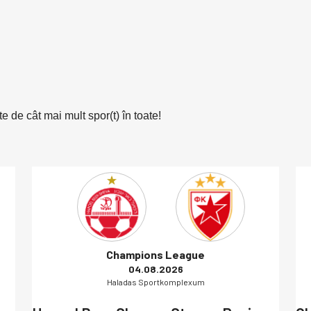
e de cât mai mult spor(t) în toate!
Champions League
04.08.2026
Haladas Sportkomplexum