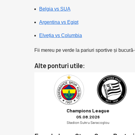
Belgia vs SUA
Argentina vs Egipt
Elveția vs Columbia
Fii mereu pe verde la pariuri sportive și bucură-t
Alte ponturi utile:
Champions League
05.08.2026
Stadion Sukru Saracoglou