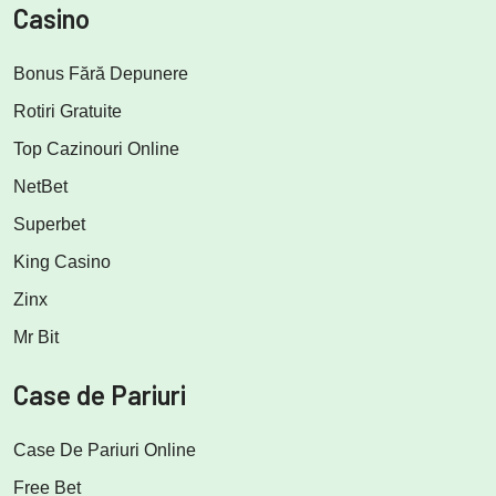
Casino
Bonus Fără Depunere
Rotiri Gratuite
Top Cazinouri Online
NetBet
Superbet
King Casino
Zinx
Mr Bit
Case de Pariuri
Case De Pariuri Online
Free Bet