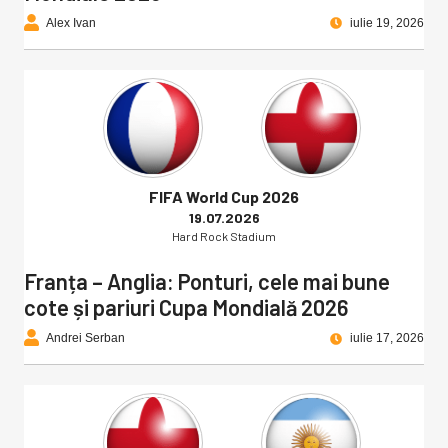
Alex Ivan
iulie 19, 2026
FIFA World Cup 2026
19.07.2026
Hard Rock Stadium
Franța – Anglia: Ponturi, cele mai bune
cote și pariuri Cupa Mondială 2026
Andrei Serban
iulie 17, 2026