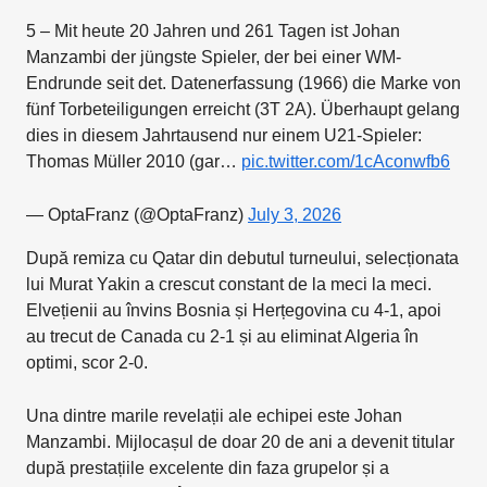
5 – Mit heute 20 Jahren und 261 Tagen ist Johan
Manzambi der jüngste Spieler, der bei einer WM-
Endrunde seit det. Datenerfassung (1966) die Marke von
fünf Torbeteiligungen erreicht (3T 2A). Überhaupt gelang
dies in diesem Jahrtausend nur einem U21-Spieler:
Thomas Müller 2010 (gar…
pic.twitter.com/1cAconwfb6
— OptaFranz (@OptaFranz)
July 3, 2026
După remiza cu Qatar din debutul turneului, selecționata
lui Murat Yakin a crescut constant de la meci la meci.
Elvețienii au învins Bosnia și Herțegovina cu 4-1, apoi
au trecut de Canada cu 2-1 și au eliminat Algeria în
optimi, scor 2-0.
Una dintre marile revelații ale echipei este Johan
Manzambi. Mijlocașul de doar 20 de ani a devenit titular
după prestațiile excelente din faza grupelor și a