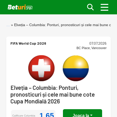
…
Elveția – Columbia: Ponturi, pronosticuri și cele mai bune co
FIFA World Cup 2026
07.07.2026
BC Place, Vancouver
Elveția – Columbia: Ponturi,
pronosticuri și cele mai bune cote
Cupa Mondială 2026
1.65
Joaca la
Calificare Columbia