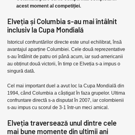
acest moment al competiției.
Elveția și Columbia s-au mai întâlnit
inclusiv la Cupa Mondială
Istoricul confruntărilor directe este unul echilibrat, însă
avantajul aparține Columbiei. Cele două reprezentative
s-au întâlnit de patru ori până acum, iar sud-americanii
au obținut două victorii, în timp ce Elveția s-a impus o
singură dată.
Cel mai important duel a avut loc la Cupa Mondială din
1994, când Columbia a câștigat în faza grupelor. Ultima
confruntare directă s-a disputat în 2007, iar colombienii
s-au impus cu scorul de 3-1 într-un meci amical.
Elveția traversează unul dintre cele
mai bune momente din ultimii ani