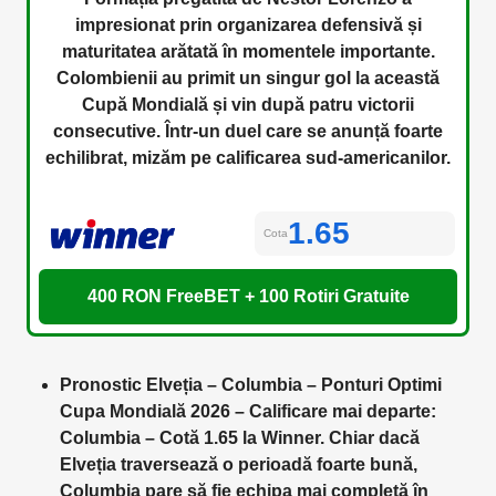
impresionat prin organizarea defensivă și
maturitatea arătată în momentele importante.
Colombienii au primit un singur gol la această
Cupă Mondială și vin după patru victorii
consecutive. Într-un duel care se anunță foarte
echilibrat, mizăm pe calificarea sud-americanilor.
1.65
Cota
400 RON FreeBET + 100 Rotiri Gratuite
Pronostic Elveția – Columbia – Ponturi Optimi
Cupa Mondială 2026 – Calificare mai departe:
Columbia – Cotă 1.65 la Winner. Chiar dacă
Elveția traversează o perioadă foarte bună,
Columbia pare să fie echipa mai completă în