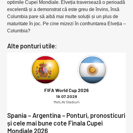
optimile Cupei Mondiale. Elveția traversează o perioadă
excelentă și a demonstrat că este greu de învins, însă
Columbia pare să aibă mai multe soluții și un plus de
maturitate în joc. Pe cine mizezi în confruntarea Elveția –
Columbia?
Alte ponturi utile:
FIFA World Cup 2026
19.07.2026
MetLife Stadium
Spania – Argentina – Ponturi, pronosticuri
și cele mai bune cote Finala Cupei
Mondiale 2026