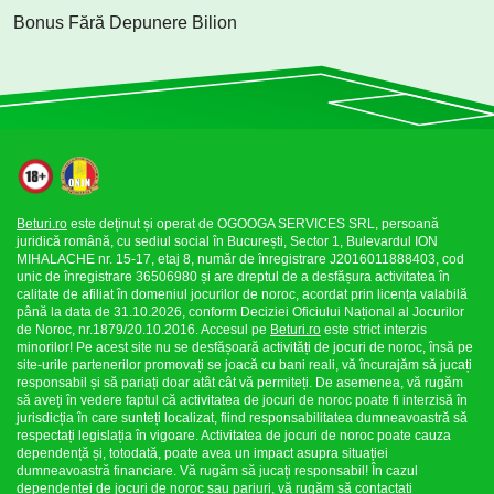
Bonus Fără Depunere Bilion
Beturi.ro
este deținut și operat de OGOOGA SERVICES SRL, persoană
juridică română, cu sediul social în București, Sector 1, Bulevardul ION
MIHALACHE nr. 15-17, etaj 8, număr de înregistrare J2016011888403, cod
unic de înregistrare 36506980 și are dreptul de a desfășura activitatea în
calitate de afiliat în domeniul jocurilor de noroc, acordat prin licența valabilă
până la data de 31.10.2026, conform Deciziei Oficiului Național al Jocurilor
de Noroc, nr.1879/20.10.2016. Accesul pe
Beturi.ro
este strict interzis
minorilor! Pe acest site nu se desfășoară activități de jocuri de noroc, însă pe
site-urile partenerilor promovați se joacă cu bani reali, vă încurajăm să jucați
responsabil și să pariați doar atât cât vă permiteți. De asemenea, vă rugăm
să aveți în vedere faptul că activitatea de jocuri de noroc poate fi interzisă în
jurisdicția în care sunteți localizat, fiind responsabilitatea dumneavoastră să
respectați legislația în vigoare. Activitatea de jocuri de noroc poate cauza
dependență și, totodată, poate avea un impact asupra situației
dumneavoastră financiare. Vă rugăm să jucați responsabil! În cazul
dependenței de jocuri de noroc sau pariuri, vă rugăm să contactați